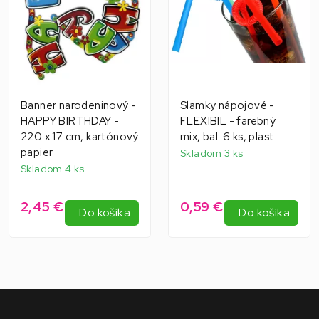
Banner narodeninový -
Slamky nápojové -
HAPPY BIRTHDAY -
FLEXIBIL - farebný
220 x 17 cm, kartónový
mix, bal. 6 ks, plast
papier
Skladom 3 ks
Skladom 4 ks
2,45 €
0,59 €
Do košíka
Do košíka