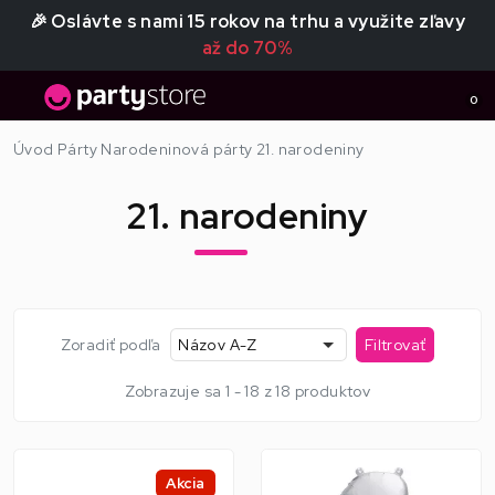
🎉 Oslávte s nami 15 rokov na trhu a využite zľavy
až do 70%
0
Úvod
Párty
Narodeninová párty
21. narodeniny
21. narodeniny
Zoradiť podľa
Názov A-Z
Filtrovať
Zobrazuje sa 1 - 18 z 18 produktov
Akcia