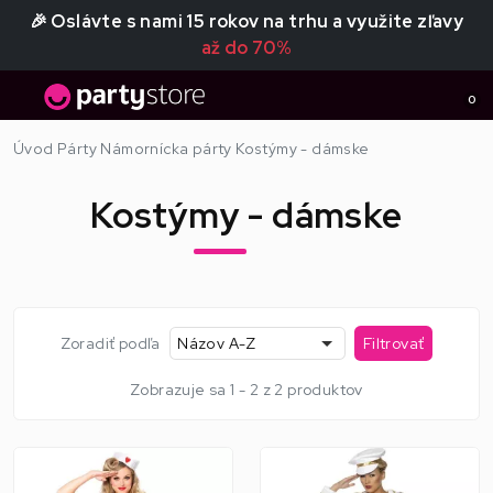
🎉 Oslávte s nami 15 rokov na trhu a využite zľavy
až do 70%
0
Úvod
Párty
Námornícka párty
Kostýmy - dámske
Kostýmy - dámske
Zoradiť podľa
Názov A-Z
Filtrovať
Zobrazuje sa 1 - 2 z 2 produktov