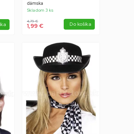
dámska
Skladom 3 ks
4,79 €
Do košíka
íka
1,99 €