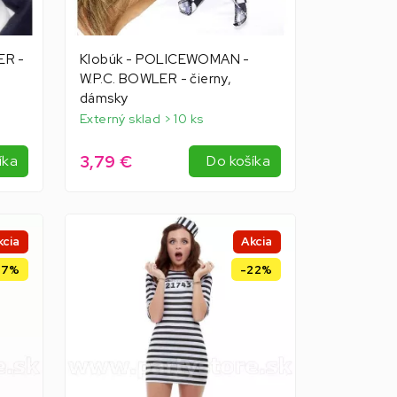
ER -
Klobúk - POLICEWOMAN -
W.P.C. BOWLER - čierny,
dámsky
Externý sklad > 10 ks
3,79 €
íka
Do košíka
kcia
Akcia
37%
-22%