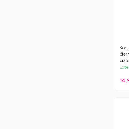
Kos
čier
čiap
Exte
14,