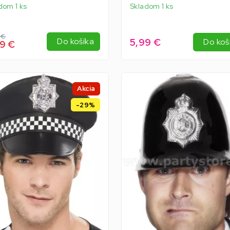
dom 1 ks
Skladom 1 ks
 €
5,99 €
Do košíka
Do koš
99 €
Akcia
-29%