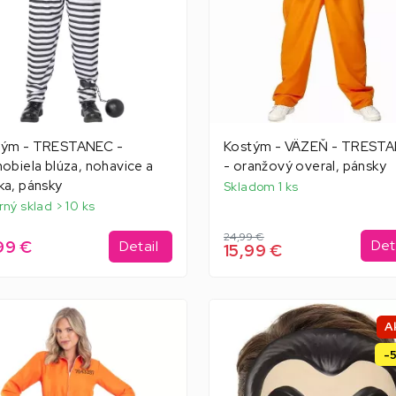
tým - TRESTANEC -
Kostým - VÄZEŇ - TREST
nobiela blúza, nohavice a
- oranžový overal, pánsky
ka, pánsky
Skladom 1 ks
rný sklad > 10 ks
24,99 €
99 €
Det
Detail
15,99 €
A
-