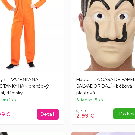
tým - VÄZEŇKYŇA -
Maska - LA CASA DE PAPEL
STANKYŇA - oranžový
SALVADOR DALÍ - béžová,
al, dámsky
plastová
dom 1 ks
Skladom 5 ks
6,29 €
99 €
Do koš
Detail
2,99 €