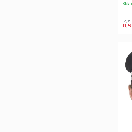
Skla
12,99
11,