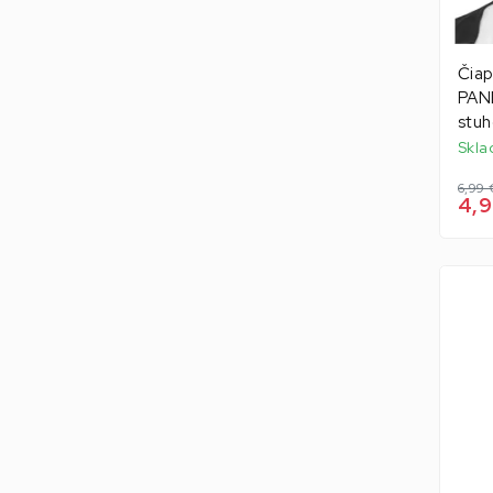
Čiap
PAND
stu
Skla
6,99 
4,9