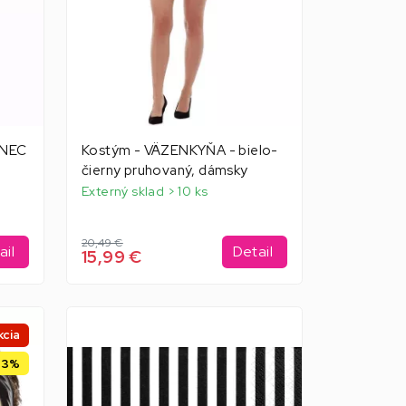
ANEC
Kostým - VÄZENKYŇA - bielo-
čierny pruhovaný, dámsky
Externý sklad > 10 ks
20,49 €
ail
Detail
15,99 €
kcia
53%