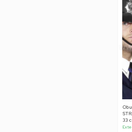
Obuš
STRA
33 c
Exte