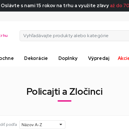
 Oslávte s nami 15 rokov na trhu a využite zľavy
až do 7
trhu
ochne
Dekorácie
Doplnky
Výpredaj
Akci
Policajti a Zločinci
diť podľa
Názov A-Z