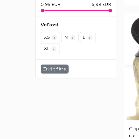
0,99
EUR
15,99
EUR
Veľkosť
XS
M
L
1
2
2
XL
2
Zrušiť filtre
Čiap
čier