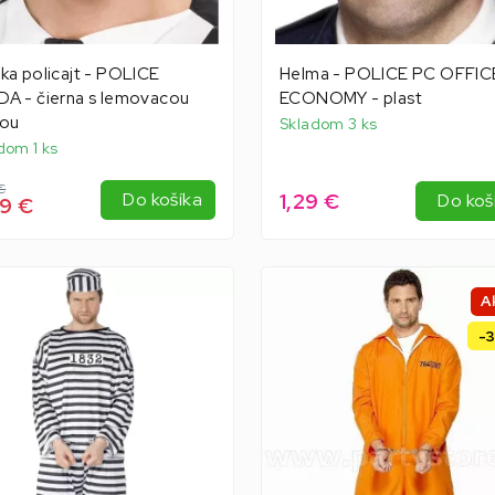
ka policajt - POLICE
Helma - POLICE PC OFFIC
A - čierna s lemovacou
ECONOMY - plast
hou
Skladom 3 ks
dom 1 ks
€
1,29 €
Do košíka
Do koš
9 €
A
-