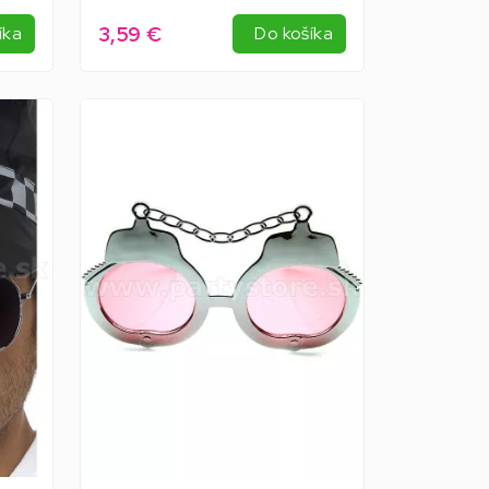
3,59 €
íka
Do košíka