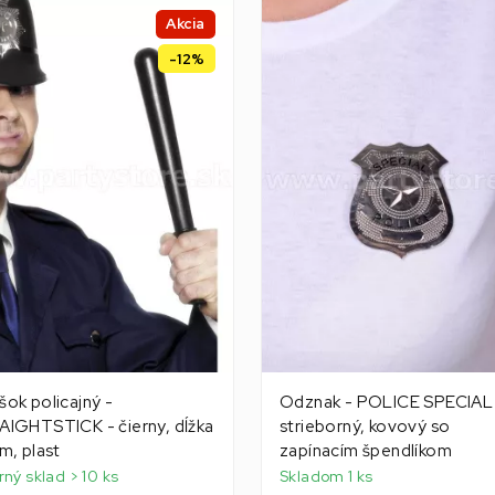
Akcia
-12%
ok policajný -
Odznak - POLICE SPECIAL
IGHTSTICK - čierny, dĺžka
strieborný, kovový so
m, plast
zapínacím špendlíkom
rný sklad > 10 ks
Skladom 1 ks