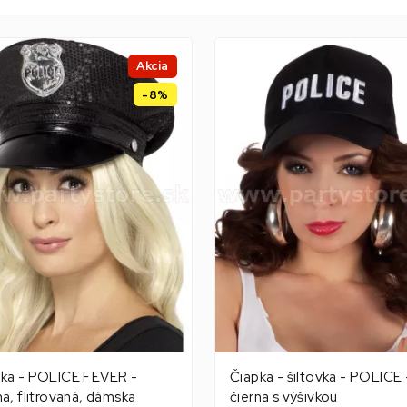
Akcia
-8%
ka - POLICE FEVER -
Čiapka - šiltovka - POLICE 
na, flitrovaná, dámska
čierna s výšivkou