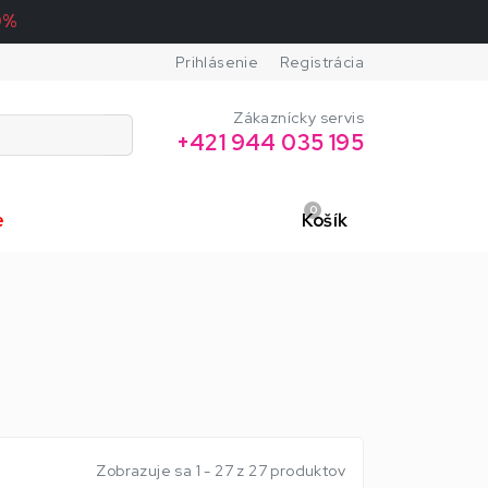
0%
Prihlásenie
Registrácia
Zákaznícky servis
+421 944 035 195
0
e
Košík
Zobrazuje sa 1 - 27 z 27 produktov