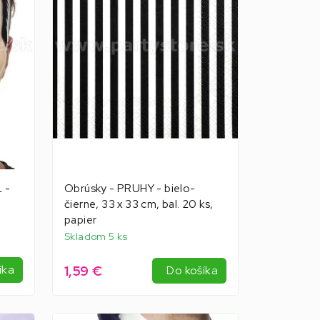
 -
Obrúsky - PRUHY - bielo-
čierne, 33 x 33 cm, bal. 20 ks,
papier
Skladom 5 ks
1,59 €
íka
Do košíka