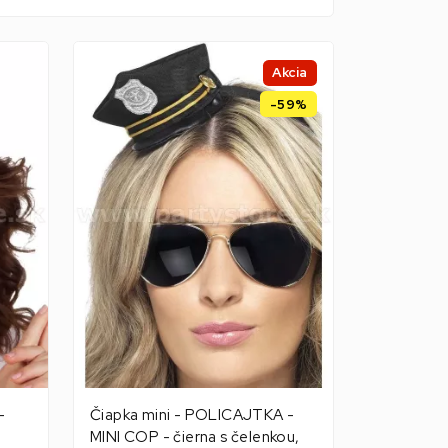
Akcia
-59%
-
Čiapka mini - POLICAJTKA -
MINI COP - čierna s čelenkou,