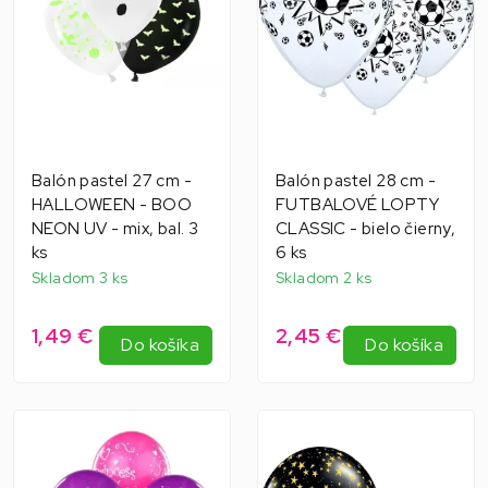
Balón pastel 27 cm -
Balón pastel 28 cm -
HALLOWEEN - BOO
FUTBALOVÉ LOPTY
NEON UV - mix, bal. 3
CLASSIC - bielo čierny,
ks
6 ks
Skladom 3 ks
Skladom 2 ks
1,49 €
2,45 €
Do košíka
Do košíka