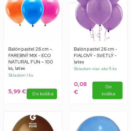
Balón pastel 26 cm –
Balón pastel 26 cm -
FAREBNÝ MIX - ECO
FIALOVÝ - SVETLÝ -
NATURAL FUN – 100
latex
ks, latex
Skladom viac ako 5 ks
Skladom 1 ks
0,08
Do
5,99 €
€
Do košíka
košíka