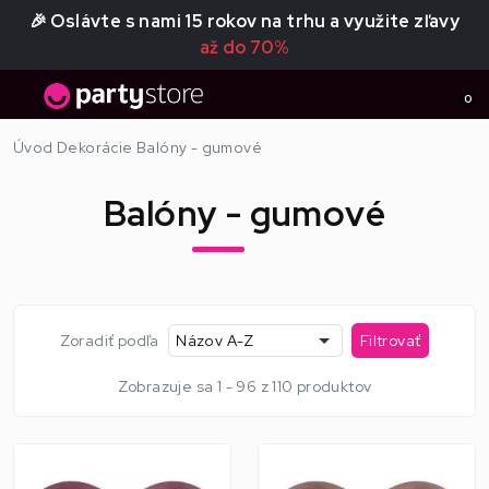
🎉 Oslávte s nami 15 rokov na trhu a využite zľavy
až do 70%
0
Úvod
Dekorácie
Balóny - gumové
Balóny - gumové
Zoradiť podľa
Názov A-Z
Filtrovať
Zobrazuje sa 1 - 96 z 110 produktov