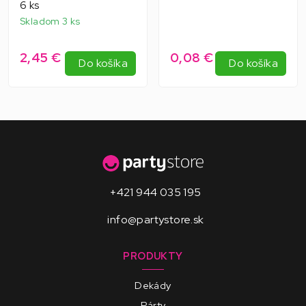
6 ks
Skladom 3 ks
2,45 €
0,08 €
Do košíka
Do košíka
+421 944 035 195
info@partystore.sk
PRODUKTY
Dekády
Párty