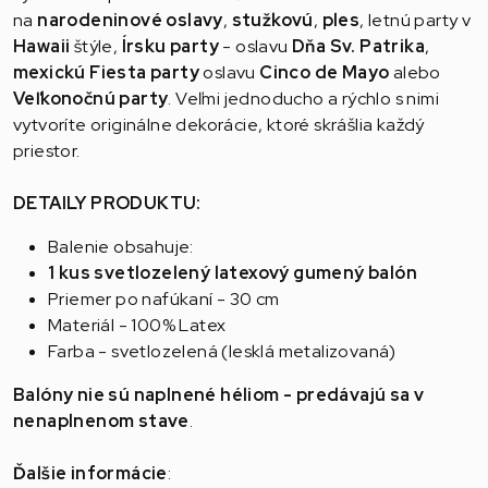
na
narodeninové oslavy
,
stužkovú
,
ples
, letnú party v
Hawaii
štýle,
Írsku party
- oslavu
Dňa Sv. Patrika
,
mexickú Fiesta party
oslavu
Cinco de Mayo
alebo
Veľkonočnú party
. Veľmi jednoducho a rýchlo s nimi
vytvoríte originálne dekorácie, ktoré skrášlia každý
priestor.
DETAILY PRODUKTU:
Balenie obsahuje:
1 kus svetlozelený latexový gumený balón
Priemer po nafúkaní - 30 cm
Materiál - 100% Latex
Farba - svetlozelená (lesklá metalizovaná)
Balóny nie sú naplnené héliom - predávajú sa v
nenaplnenom stave
.
Ďalšie informácie
: