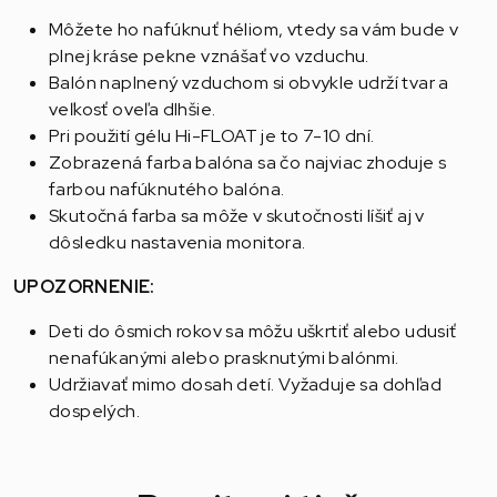
Môžete ho nafúknuť héliom, vtedy sa vám bude v
plnej kráse pekne vznášať vo vzduchu.
Balón naplnený vzduchom si obvykle udrží tvar a
veľkosť oveľa dlhšie.
Pri použití gélu Hi-FLOAT je to 7-10 dní.
Zobrazená farba balóna sa čo najviac zhoduje s
farbou nafúknutého balóna.
Skutočná farba sa môže v skutočnosti líšiť aj v
dôsledku nastavenia monitora.
UPOZORNENIE:
Deti do ôsmich rokov sa môžu uškrtiť alebo udusiť
nenafúkanými alebo prasknutými balónmi.
Udržiavať mimo dosah detí. Vyžaduje sa dohľad
dospelých.