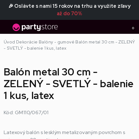
🎉 Oslávte s nami 15 rokov na trhu a využite zľavy
až do 70%
0
Úvod
Dekorácie
Balóny - gumové
Balón metal 30 cm - ZELENÝ
- SVETLÝ - balenie 1 kus, latex
Balón metal 30 cm -
ZELENÝ - SVETLÝ - balenie
1 kus, latex
Kód: GM110/067/01
Latexový balón s lesklým metalizovaným povrchom s