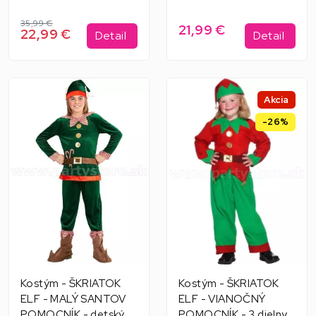
35,99 €
21,99 €
22,99 €
Detail
Detail
Akcia
-26%
Kostým - ŠKRIATOK
Kostým - ŠKRIATOK
ELF - MALÝ SANTOV
ELF - VIANOČNÝ
POMOCNÍK - detský,
POMOCNÍK - 3 dielny,