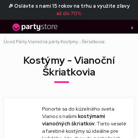
🎉 Oslávte s nami 15 rokov na trhu a využite zľavy
až do 70%
0
Úvod
Párty
Vianočná párty
Kostýmy - Škriatkovia
Kostýmy - Vianoční
Škriatkovia
Ponorte sa do kúzelného sveta
Vianoc s našimi
kostýmami
vianočných škriatkov
. Tieto veselé
a farebné kostýmy sú ideálne pre