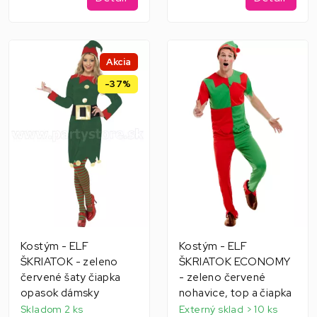
Akcia
-37%
Kostým - ELF
Kostým - ELF
ŠKRIATOK - zeleno
ŠKRIATOK ECONOMY
červené šaty čiapka
- zeleno červené
opasok dámsky
nohavice, top a čiapka
Skladom 2 ks
Externý sklad > 10 ks