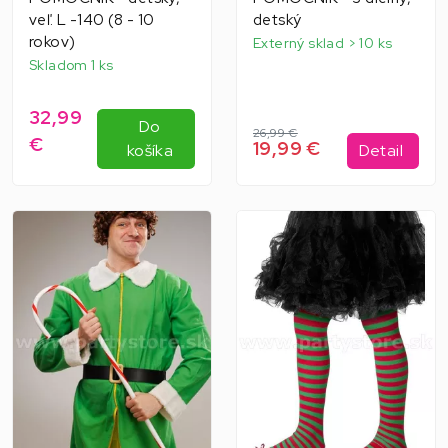
veľ. L -140 (8 - 10
detský
rokov)
Externý sklad > 10 ks
Skladom 1 ks
32,99
Do
26,99 €
€
19,99 €
košíka
Detail