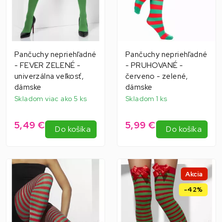
Pančuchy nepriehľadné
Pančuchy nepriehľadné
- FEVER ZELENÉ -
- PRUHOVANÉ -
univerzálna veľkosť,
červeno - zelené,
dámske
dámske
Skladom viac ako 5 ks
Skladom 1 ks
5,49 €
5,99 €
Do košíka
Do košíka
Akcia
-42%