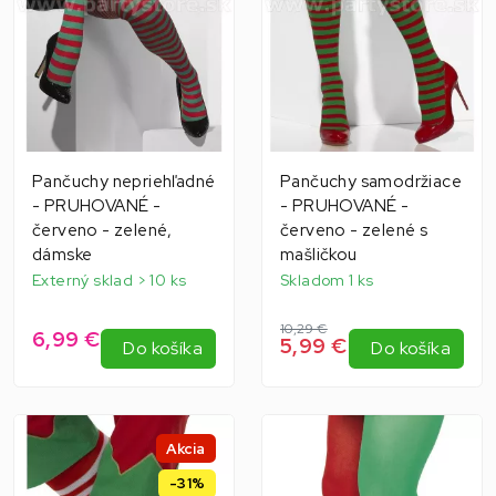
Pančuchy nepriehľadné
Pančuchy samodržiace
- PRUHOVANÉ -
- PRUHOVANÉ -
červeno - zelené,
červeno - zelené s
dámske
mašličkou
Externý sklad > 10 ks
Skladom 1 ks
10,29 €
6,99 €
5,99 €
Do košíka
Do košíka
Akcia
-31%