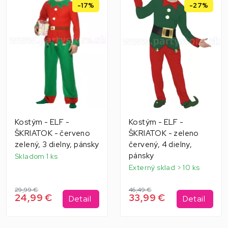
-17%
-27%
Kostým - ELF -
Kostým - ELF -
ŠKRIATOK - červeno
ŠKRIATOK - zeleno
zelený, 3 dielny, pánsky
červený, 4 dielny,
pánsky
Skladom 1 ks
Externý sklad > 10 ks
29,99 €
46,49 €
24,99 €
33,99 €
Detail
Detail