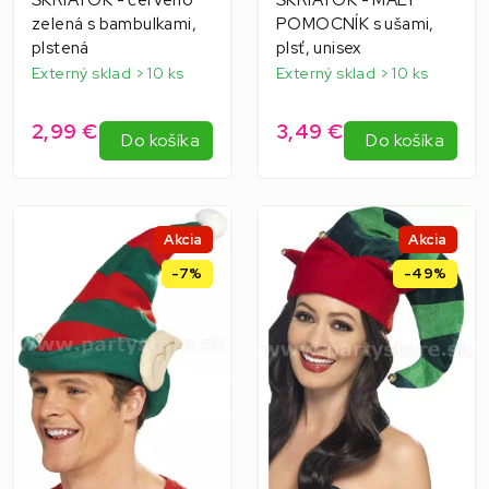
zelená s bambulkami,
POMOCNÍK s ušami,
plstená
plsť, unisex
Externý sklad > 10 ks
Externý sklad > 10 ks
2,99 €
3,49 €
Do košíka
Do košíka
Akcia
Akcia
-7%
-49%