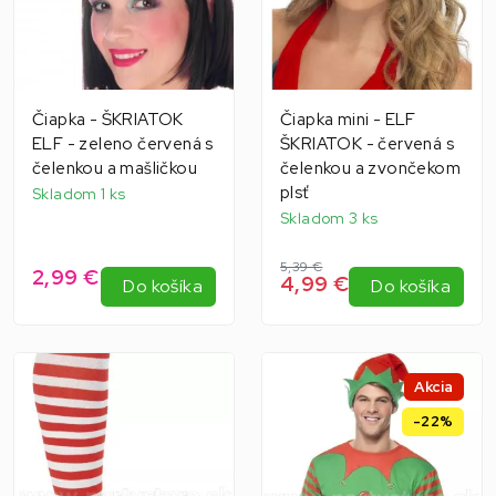
Čiapka - ŠKRIATOK
Čiapka mini - ELF
ELF - zeleno červená s
ŠKRIATOK - červená s
čelenkou a mašličkou
čelenkou a zvončekom
plsť
Skladom 1 ks
Skladom 3 ks
5,39 €
2,99 €
4,99 €
Do košíka
Do košíka
Akcia
-22%