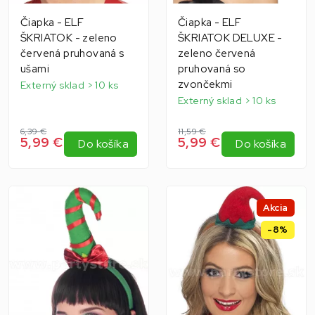
Čiapka - ELF
Čiapka - ELF
ŠKRIATOK - zeleno
ŠKRIATOK DELUXE -
červená pruhovaná s
zeleno červená
ušami
pruhovaná so
zvončekmi
Externý sklad > 10 ks
Externý sklad > 10 ks
6,39 €
11,59 €
5,99 €
5,99 €
Do košíka
Do košíka
Akcia
-8%