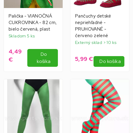
Palička - VIANOČNÁ
Pančuchy detské
CUKROVINKA - 82 cm,
nepriehľadné -
bielo červená, plast
PRUHOVANÉ -
červeno zelené
Skladom 5 ks
Externý sklad > 10 ks
4,49
Do
5,99 €
€
košíka
Do košíka