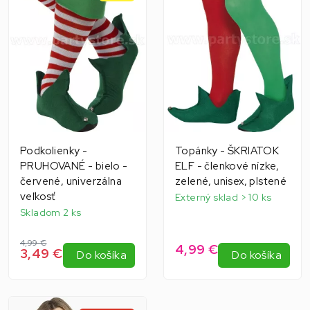
Podkolienky -
Topánky - ŠKRIATOK
PRUHOVANÉ - bielo -
ELF - členkové nízke,
červené, univerzálna
zelené, unisex, plstené
veľkosť
Externý sklad > 10 ks
Skladom 2 ks
4,99 €
4,99 €
3,49 €
Do košíka
Do košíka