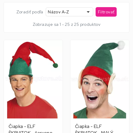
Zoradiť podľa
Názov A-Z
Filtrovať
Zobrazuje sa 1 - 25 z 25 produktov
Čiapka - ELF
Čiapka - ELF
ŠKRIATOK - červeno
ŠKRIATOK - MALÝ