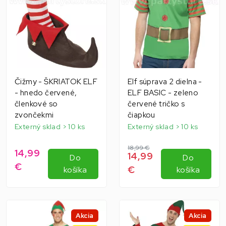
Čižmy - ŠKRIATOK ELF
Elf súprava 2 dielna -
- hnedo červené,
ELF BASIC - zeleno
členkové so
červené tričko s
zvončekmi
čiapkou
Externý sklad > 10 ks
Externý sklad > 10 ks
18,99 €
14,99
14,99
Do
Do
€
€
košíka
košíka
Akcia
Akcia