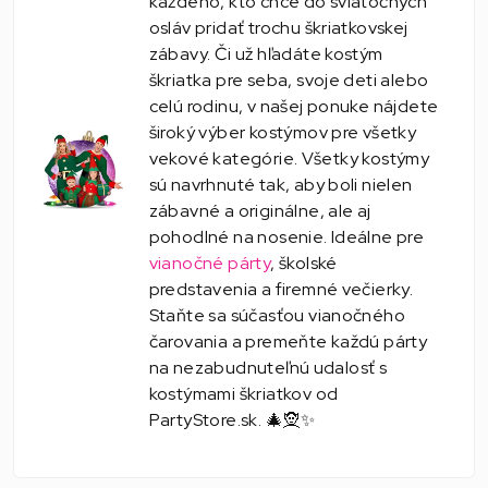
každého, kto chce do sviatočných
osláv pridať trochu škriatkovskej
zábavy. Či už hľadáte kostým
škriatka pre seba, svoje deti alebo
celú rodinu, v našej ponuke nájdete
široký výber kostýmov pre všetky
vekové kategórie. Všetky kostýmy
sú navrhnuté tak, aby boli nielen
zábavné a originálne, ale aj
pohodlné na nosenie. Ideálne pre
vianočné párty
, školské
predstavenia a firemné večierky.
Staňte sa súčasťou vianočného
čarovania a premeňte každú párty
na nezabudnuteľnú udalosť s
kostýmami škriatkov od
PartyStore.sk. 🎄🧝✨