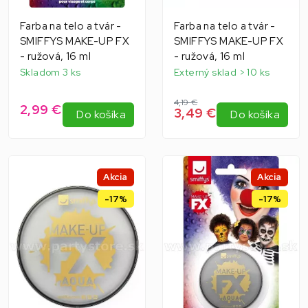
Farba na telo a tvár -
Farba na telo a tvár -
SMIFFYS MAKE-UP FX
SMIFFYS MAKE-UP FX
- ružová, 16 ml
- ružová, 16 ml
Skladom 3 ks
Externý sklad > 10 ks
4,19 €
2,99 €
3,49 €
Do košíka
Do košíka
Akcia
Akcia
-17%
-17%