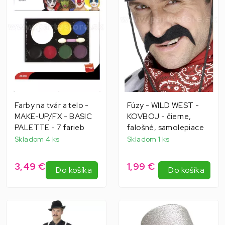
Farby na tvár a telo -
Fúzy - WILD WEST -
MAKE-UP/FX - BASIC
KOVBOJ - čierne,
PALETTE - 7 farieb
falošné, samolepiace
Skladom 4 ks
Skladom 1 ks
3,49 €
1,99 €
Do košíka
Do košíka