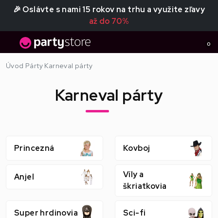
🎉 Oslávte s nami 15 rokov na trhu a využite zľavy
až do 70%
0
Úvod
Párty
Karneval párty
Karneval párty
Princezná
Kovboj
Víly a
Anjel
škriatkovia
Super hrdinovia
Sci-fi