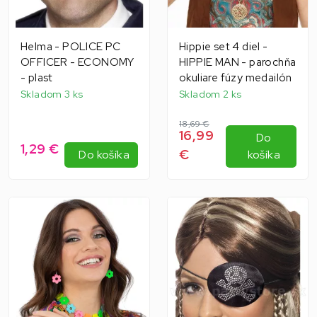
Helma - POLICE PC
Hippie set 4 diel -
OFFICER - ECONOMY
HIPPIE MAN - parochňa
- plast
okuliare fúzy medailón
Skladom 3 ks
Skladom 2 ks
18,69 €
16,99
Do
1,29 €
€
Do košíka
košíka