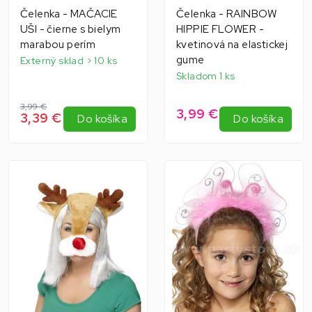
Čelenka - MAČACIE
Čelenka - RAINBOW
UŠI - čierne s bielym
HIPPIE FLOWER -
marabou perím
kvetinová na elastickej
gume
Externý sklad > 10 ks
Skladom 1 ks
3,99 €
3,99 €
3,39 €
Do košíka
Do košíka