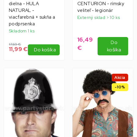
dielna - HULA
CENTURION - rímsky
NATURAL -
veliteľ - legionár
viacfarebná + sukňa a
Externý sklad > 10 ks
podprsenka
Skladom 1 ks
16,49
Do
17,69 €
€
11,99 €
Do košíka
košíka
Akcia
-10%