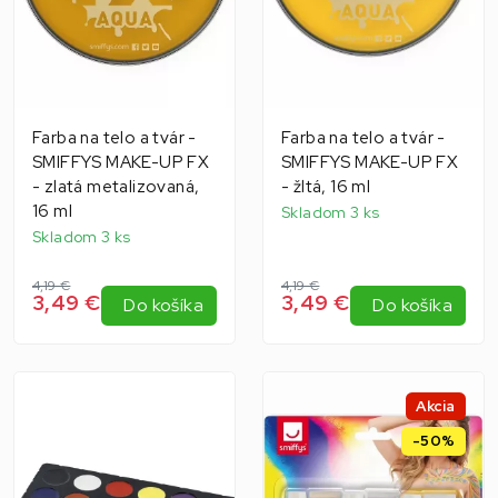
Farba na telo a tvár -
Farba na telo a tvár -
SMIFFYS MAKE-UP FX
SMIFFYS MAKE-UP FX
- zlatá metalizovaná,
- žltá, 16 ml
16 ml
Skladom 3 ks
Skladom 3 ks
4,19 €
4,19 €
3,49 €
3,49 €
Do košíka
Do košíka
Akcia
-50%