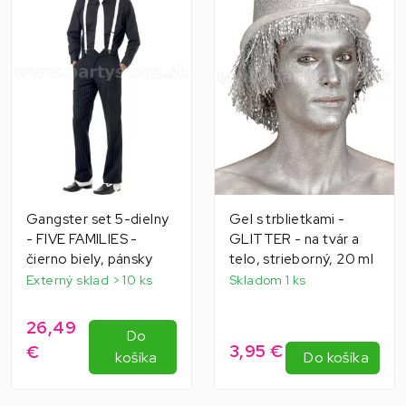
Gangster set 5-dielny
Gel s trblietkami -
- FIVE FAMILIES -
GLITTER - na tvár a
čierno biely, pánsky
telo, strieborný, 20 ml
Externý sklad > 10 ks
Skladom 1 ks
26,49
Do
3,95 €
€
košíka
Do košíka