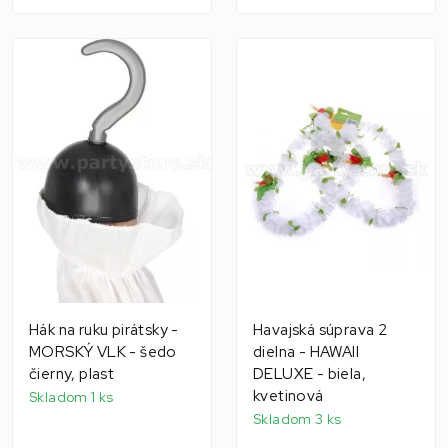
Hák na ruku pirátsky -
Havajská súprava 2
MORSKÝ VLK - šedo
dielna - HAWAII
čierny, plast
DELUXE - biela,
kvetinová
Skladom 1 ks
Skladom 3 ks