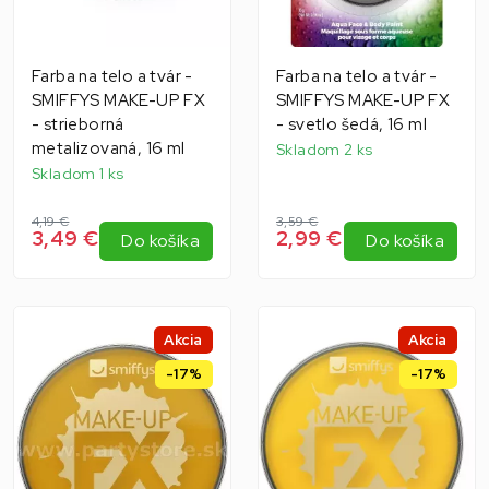
Farba na telo a tvár -
Farba na telo a tvár -
SMIFFYS MAKE-UP FX
SMIFFYS MAKE-UP FX
- strieborná
- svetlo šedá, 16 ml
metalizovaná, 16 ml
Skladom 2 ks
Skladom 1 ks
4,19 €
3,59 €
3,49 €
2,99 €
Do košíka
Do košíka
Akcia
Akcia
-17%
-17%