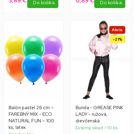
3,89 €
0,89 €
Do košíka
Do košíka
Akcia
-21%
Balón pastel 26 cm –
Bunda - GREASE PINK
FAREBNÝ MIX - ECO
LADY - ružová,
NATURAL FUN – 100
dievčenská
ks, latex
Externý sklad > 10 ks