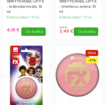
SMIFFYS MAKE-UP FX
SMIFFYS MAKE-UP FX
- kráľovská modrá, 16
- limetkovo zelená, 16
ml
ml
Externý sklad > 10 ks
Externý sklad > 10 ks
4,19 €
4,19 €
3,49 €
Do košíka
Do košíka
Akcia
-17%