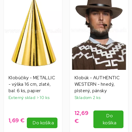
Klobúčiky - METALLIC
Klobúk - AUTHENTIC
- výška 16 cm, zlaté,
WESTERN - hnedý,
bal. 6 ks, papier
plstený, pánsky
Externý sklad > 10 ks
Skladom 2 ks
12,69
Do
1,69 €
€
Do košíka
košíka