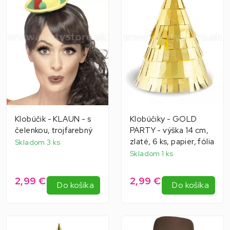
Klobúčik - KLAUN - s
Klobúčiky - GOLD
čelenkou, trojfarebný
PARTY - výška 14 cm,
zlaté, 6 ks, papier, fólia
Skladom 3 ks
Skladom 1 ks
2,99 €
2,99 €
Do košíka
Do košíka