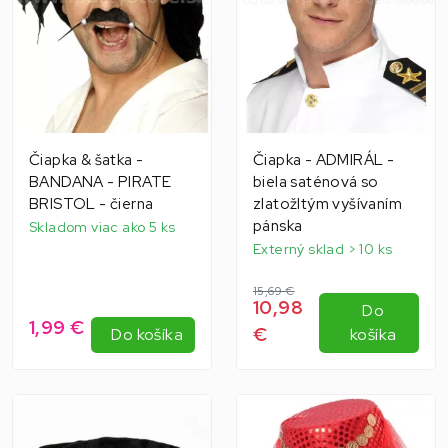
Čiapka & šatka -
Čiapka - ADMIRÁL -
BANDANA - PIRATE
biela saténová so
BRISTOL - čierna
zlatožltým vyšívaním
pánska
Skladom viac ako 5 ks
Externý sklad > 10 ks
15,69 €
10,98
Do
1,99 €
€
Do košíka
košíka