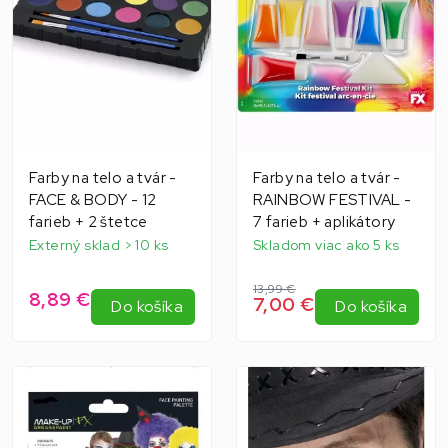
Farby na telo a tvár -
Farby na telo a tvár -
FACE & BODY - 12
RAINBOW FESTIVAL -
farieb + 2 štetce
7 farieb + aplikátory
Externý sklad > 10 ks
Skladom viac ako 5 ks
13,99 €
8,89 €
7,00 €
Do košíka
Do košíka