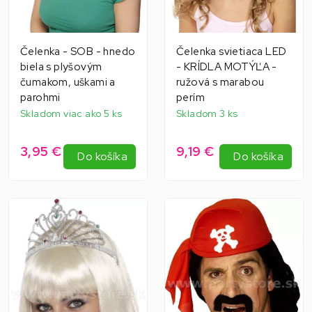
Čelenka - SOB - hnedo
Čelenka svietiaca LED
biela s plyšovým
- KRÍDLA MOTÝĽA -
čumakom, uškami a
ružová s marabou
parohmi
perím
Skladom viac ako 5 ks
Skladom 3 ks
3,95 €
9,19 €
Do košíka
Do košíka