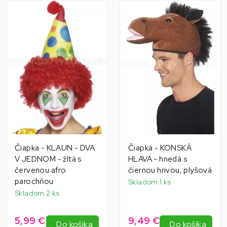
Čiapka - KLAUN - DVA
Čiapka - KONSKÁ
V JEDNOM - žltá s
HLAVA - hnedá s
červenou afro
čiernou hrivou, plyšová
parochňou
Skladom 1 ks
Skladom 2 ks
5,99 €
9,49 €
Do košíka
Do košíka