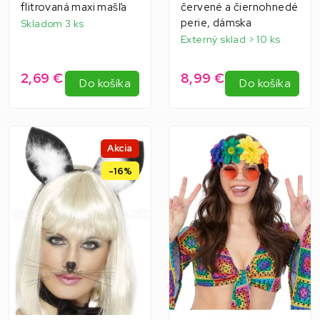
flitrovaná maxi mašľa
červené a čiernohnedé
perie, dámska
Skladom 3 ks
Externý sklad > 10 ks
2,69 €
8,99 €
Do košíka
Do košíka
Akcia
-16%