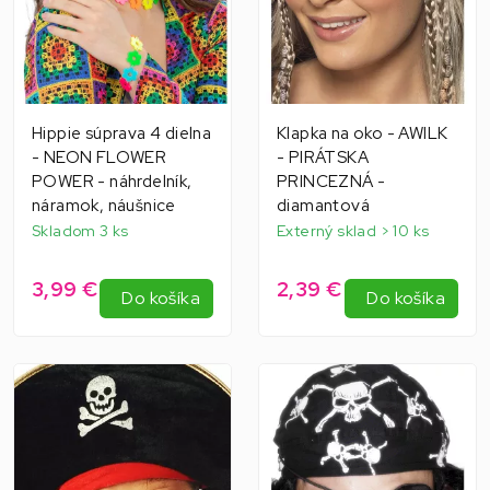
Hippie súprava 4 dielna
Klapka na oko - AWILK
- NEON FLOWER
- PIRÁTSKA
POWER - náhrdelník,
PRINCEZNÁ -
náramok, náušnice
diamantová
Skladom 3 ks
Externý sklad > 10 ks
3,99 €
2,39 €
Do košíka
Do košíka