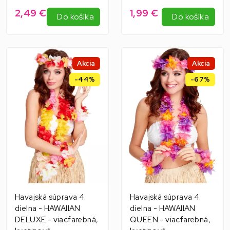
2,49 €
1,99 €
Do košíka
Do košíka
Akcia
Akcia
-44%
-67%
Havajská súprava 4
Havajská súprava 4
dielna - HAWAIIAN
dielna - HAWAIIAN
DELUXE - viacfarebná,
QUEEN - viacfarebná,