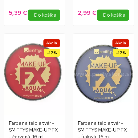
5,39 €
2,99 €
Do košíka
Do košíka
Akcia
Akcia
-17%
-17%
Farba na telo a tvár -
Farba na telo a tvár -
SMIFFYS MAKE-UP FX
SMIFFYS MAKE-UP FX
- červená, 16 ml
- fialová, 16 ml