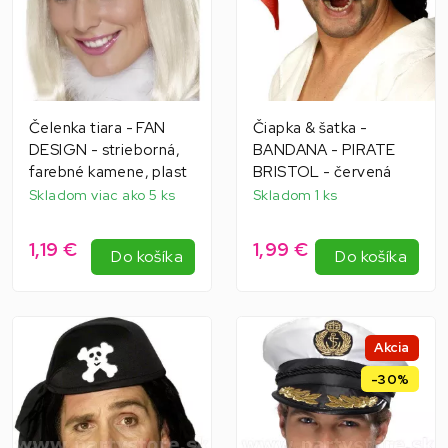
Čelenka tiara - FAN
Čiapka & šatka -
DESIGN - strieborná,
BANDANA - PIRATE
farebné kamene, plast
BRISTOL - červená
Skladom viac ako 5 ks
Skladom 1 ks
1,19 €
1,99 €
Do košíka
Do košíka
Akcia
-30%