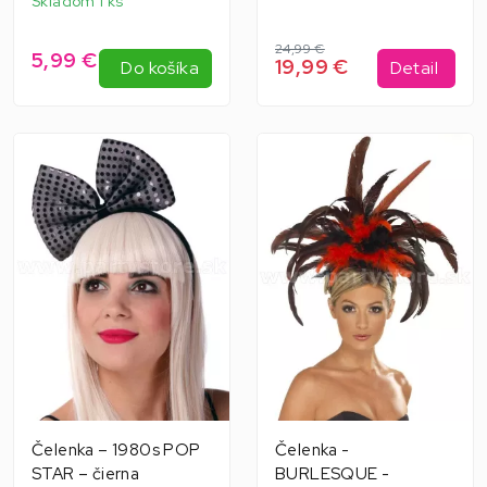
Skladom 1 ks
24,99 €
5,99 €
19,99 €
Do košíka
Detail
Čelenka – 1980s POP
Čelenka -
STAR – čierna
BURLESQUE -