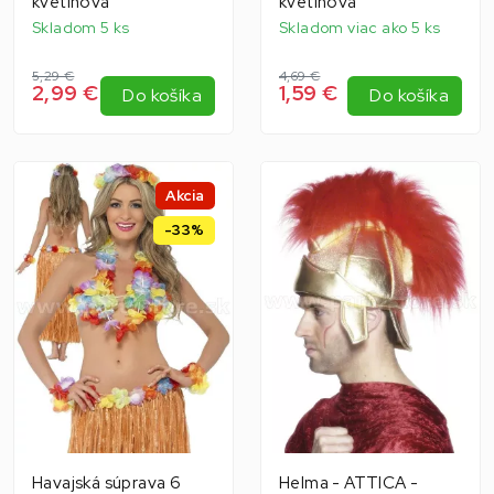
kvetinová
kvetinová
Skladom 5 ks
Skladom viac ako 5 ks
5,29 €
4,69 €
2,99 €
1,59 €
Do košíka
Do košíka
Akcia
-33%
Havajská súprava 6
Helma - ATTICA -