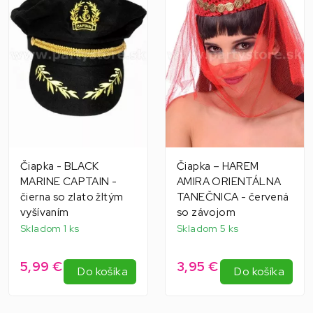
Čiapka - BLACK
Čiapka – HAREM
MARINE CAPTAIN -
AMIRA ORIENTÁLNA
čierna so zlato žltým
TANEČNICA - červená
vyšívaním
so závojom
Skladom 1 ks
Skladom 5 ks
5,99 €
3,95 €
Do košíka
Do košíka