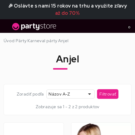
🎉 Oslávte s nami 15 rokov na trhu a využite zľavy
až do 70%
0
Úvod
Párty
Karneval párty
Anjel
Anjel
Zoradiť podľa
Názov A-Z
Filtrovať
Zobrazuje sa 1 - 2 z 2 produktov