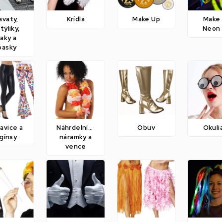
avaty,
Krídla
Make Up
Make
týliky,
Neon
raky a
pasky
avice a
Náhrdelníky,
Obuv
Okuli
gínsy
náramky a
vence