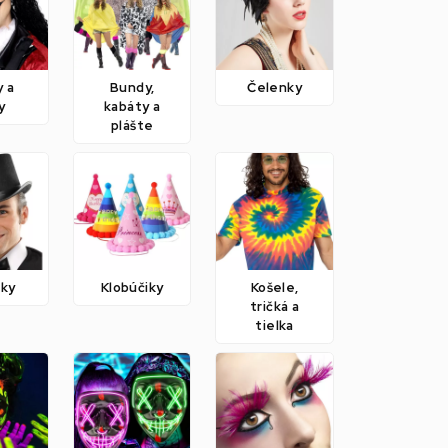
y a
Bundy,
Čelenky
y
kabáty a
plášte
úky
Klobúčiky
Košele,
tričká a
tielka