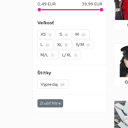
0,49
EUR
39,99
EUR
Veľkosť
XS
S
M
3
15
27
L
XL
S/M
22
12
7
M/L
L/XL
7
3
Štítky
Č
Výpredaj
20
Zrušiť filtre