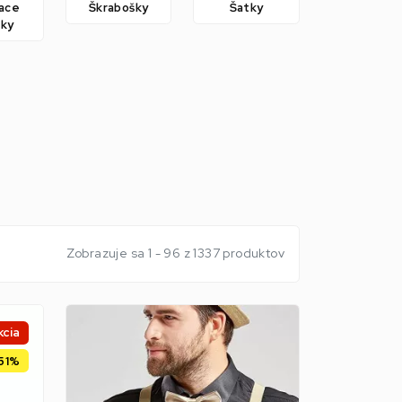
iace
Škrabošky
Šatky
nky
Zobrazuje sa 1 - 96 z 1337 produktov
kcia
51%