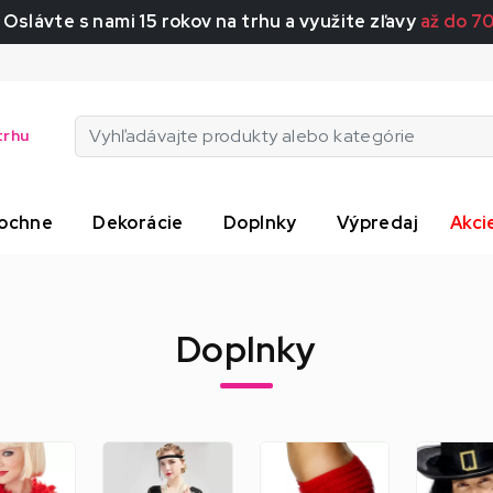
 Oslávte s nami 15 rokov na trhu a využite zľavy
až do 7
trhu
ochne
Dekorácie
Doplnky
Výpredaj
Akci
Doplnky