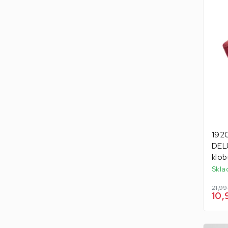
1920
DEL
klob
Skla
21,99
10,