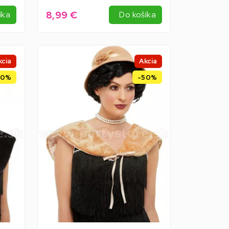
8,99 €
íka
Do košíka
kcia
Akcia
50%
-50%