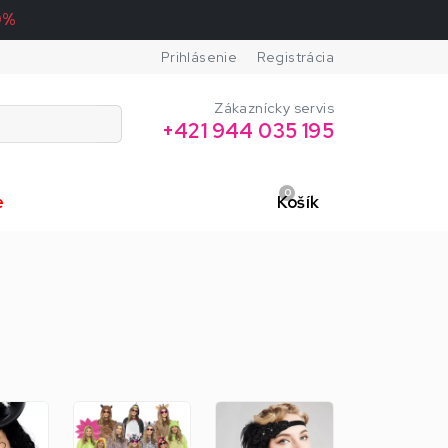
0%
Prihlásenie
Registrácia
Zákaznícky servis
+421 944 035 195
0
e
Košík