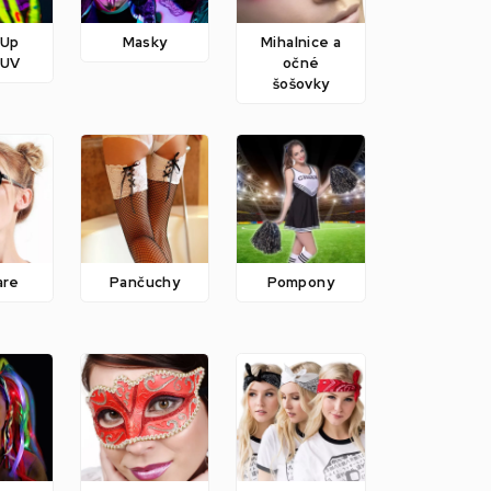
 Up
Masky
Mihalnice a
 UV
očné
šošovky
are
Pančuchy
Pompony