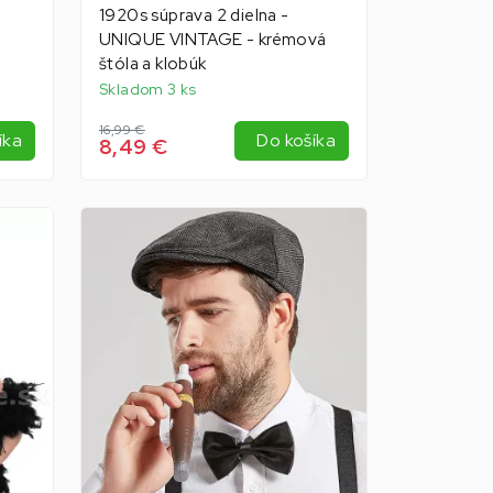
1920s súprava 2 dielna -
UNIQUE VINTAGE - krémová
štóla a klobúk
Skladom 3 ks
16,99 €
íka
Do košíka
8,49 €