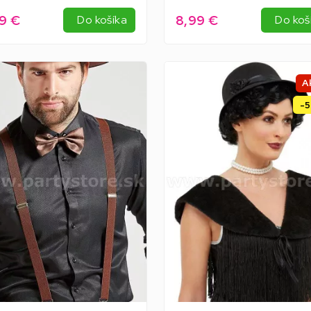
9 €
8,99 €
Do košíka
Do koš
A
-