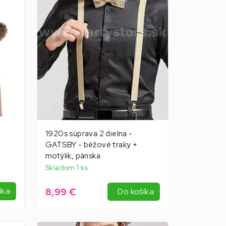
1920s súprava 2 dielna -
GATSBY - béžové traky +
motýlik, pánska
Skladom 1 ks
8,99 €
íka
Do košíka