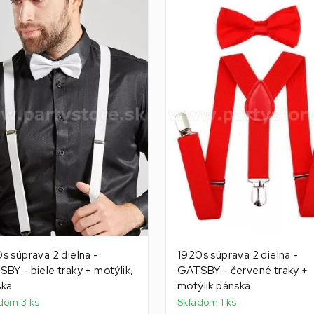
s súprava 2 dielna -
1920s súprava 2 dielna -
BY - biele traky + motýlik,
GATSBY - červené traky +
ska
motýlik pánska
dom 3 ks
Skladom 1 ks