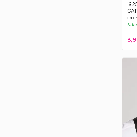
1920
GATS
motý
Skla
8,9