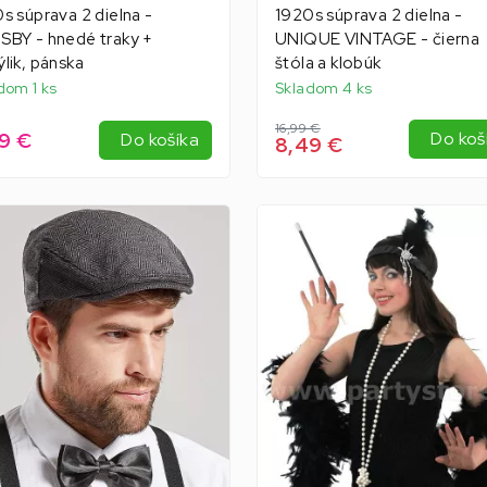
s súprava 2 dielna -
1920s súprava 2 dielna -
BY - hnedé traky +
UNIQUE VINTAGE - čierna
lik, pánska
štóla a klobúk
dom 1 ks
Skladom 4 ks
16,99 €
9 €
Do koš
Do košíka
8,49 €