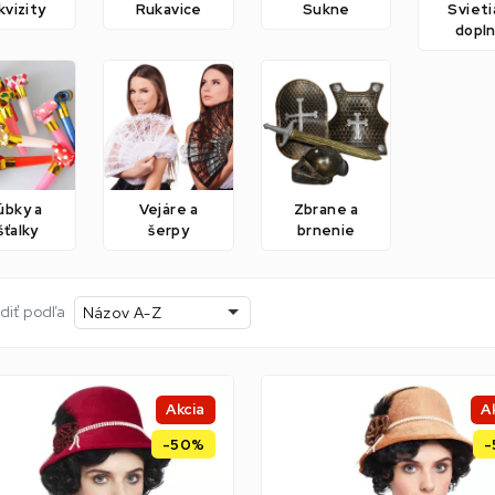
vizity
Rukavice
Sukne
Sviet
dopl
úbky a
Vejáre a
Zbrane a
šťalky
šerpy
brnenie
diť podľa
Názov A-Z
Akcia
A
-50%
-