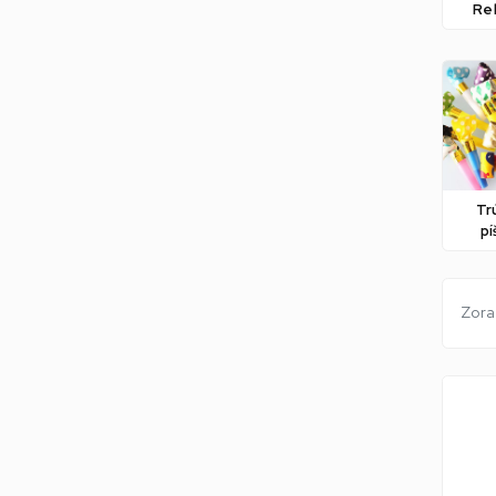
Rek
Tr
pí
Zora