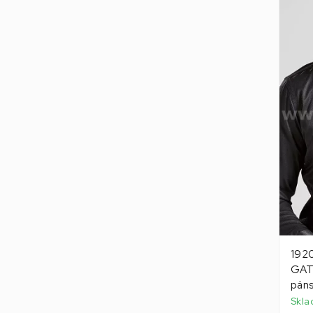
1920
GATS
pán
Skla