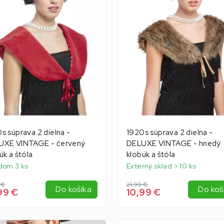
s súprava 2 dielna -
1920s súprava 2 dielna -
UXE VINTAGE - červený
DELUXE VINTAGE - hnedý
úk a štóla
klobúk a štóla
dom 3 ks
Externý sklad > 10 ks
 €
21,99 €
Do košíka
Do koš
99 €
10,99 €