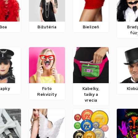
Boa
Bižutéria
Bielizeň
Brad
fúz
iapky
Foto
Kabelky,
Klob
Rekvizity
tašky a
vrecia