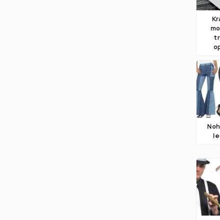
Kr
mo
t
o
Noh
le