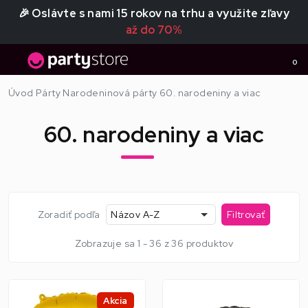
🎉 Oslávte s nami 15 rokov na trhu a využite zľavy
až do 70%
0
Úvod
Párty
Narodeninová párty
60. narodeniny a viac
60. narodeniny a viac
Zoradiť podľa
Názov A-Z
Filtrovať
Zobrazuje sa 1 - 36 z 36 produktov
Akcia