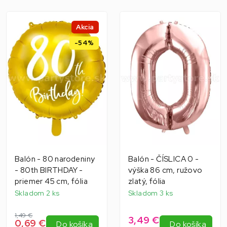
Akcia
-54%
Balón - 80 narodeniny
Balón - ČÍSLICA 0 -
- 80th BIRTHDAY -
výška 86 cm, ružovo
priemer 45 cm, fólia
zlatý, fólia
Skladom 2 ks
Skladom 3 ks
1,49 €
3,49 €
0,69 €
Do košíka
Do košíka