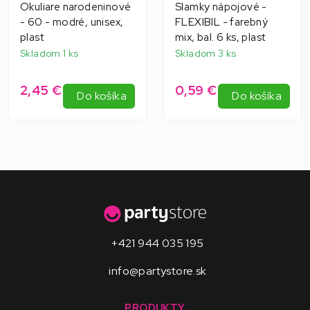
Okuliare narodeninové
Slamky nápojové -
- 60 - modré, unisex,
FLEXIBIL - farebný
plast
mix, bal. 6 ks, plast
Skladom 1 ks
Skladom 3 ks
2,45 €
0,59 €
Do košíka
Do košíka
+421 944 035 195
info@partystore.sk
PRODUKTY