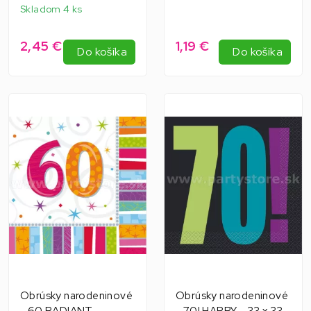
Skladom 4 ks
2,45 €
1,19 €
Do košíka
Do košíka
Obrúsky narodeninové
Obrúsky narodeninové
- 60 RADIANT
- 70! HAPPY - 33 x 33