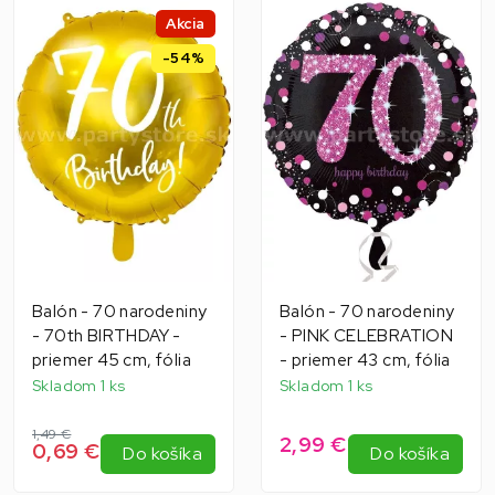
Akcia
-54%
Balón - 70 narodeniny
Balón - 70 narodeniny
- 70th BIRTHDAY -
- PINK CELEBRATION
priemer 45 cm, fólia
- priemer 43 cm, fólia
Skladom 1 ks
Skladom 1 ks
1,49 €
2,99 €
0,69 €
Do košíka
Do košíka