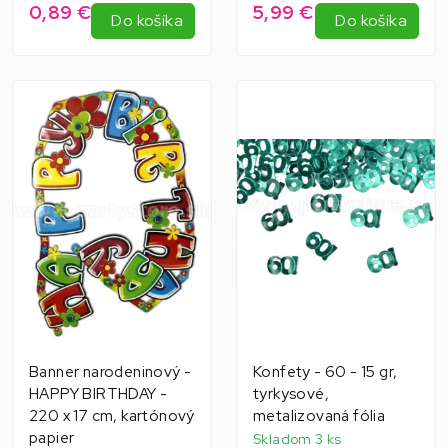
0,89 €
5,99 €
Do košíka
Do košíka
Banner narodeninový -
Konfety - 60 - 15 gr,
HAPPY BIRTHDAY -
tyrkysové,
220 x 17 cm, kartónový
metalizovaná fólia
papier
Skladom 3 ks