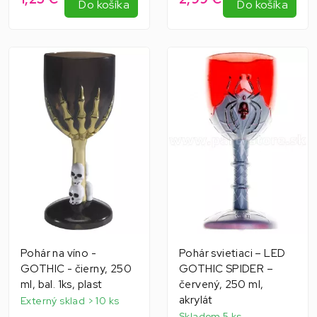
Do košíka
Do košíka
Pohár na víno -
Pohár svietiaci – LED
GOTHIC - čierny, 250
GOTHIC SPIDER –
ml, bal. 1ks, plast
červený, 250 ml,
akrylát
Externý sklad > 10 ks
Skladom 5 ks