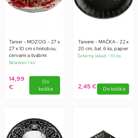
Tanier - MOZOG - 27 x
Taniere - MAČKA - 22 x
27 x 10 cm s hnilobou,
20 cm, bal. 6 ks, papier
červami a švábmi
Externý sklad > 10 ks
Skladom 1 ks
14,99
Do
2,45 €
€
košíka
Do košíka