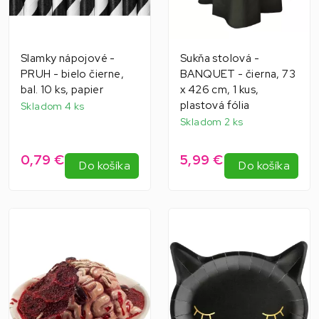
Slamky nápojové -
Sukňa stolová -
PRUH - bielo čierne,
BANQUET - čierna, 73
bal. 10 ks, papier
x 426 cm, 1 kus,
plastová fólia
Skladom 4 ks
Skladom 2 ks
0,79 €
5,99 €
Do košíka
Do košíka