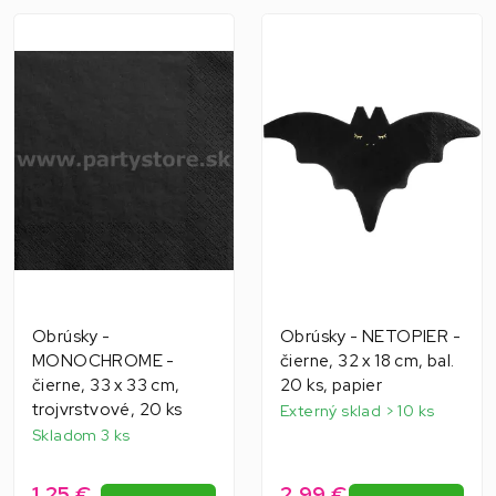
Obrúsky -
Obrúsky - NETOPIER -
MONOCHROME -
čierne, 32 x 18 cm, bal.
čierne, 33 x 33 cm,
20 ks, papier
trojvrstvové, 20 ks
Externý sklad > 10 ks
Skladom 3 ks
1,25 €
2,99 €