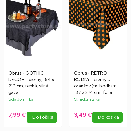
Obrus - GOTHIC
Obrus - RETRO
DECOR - čierny, 154 x
BODKY - čierny s
213 cm, tenká, silná
oranžovými bodkami,
gáza
137 x 274 cm, fólia
Skladom 1 ks
Skladom 2 ks
7,99 €
3,49 €
Do košíka
Do košíka