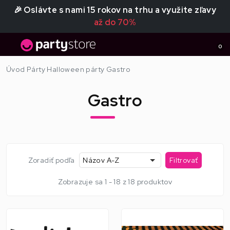
🎉 Oslávte s nami 15 rokov na trhu a využite zľavy
až do 70%
0
Úvod
Párty
Halloween párty
Gastro
Gastro
Zoradiť podľa
Názov A-Z
Filtrovať
Zobrazuje sa 1 - 18 z 18 produktov