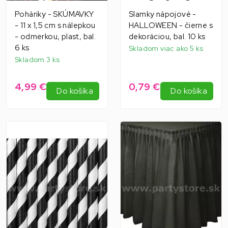
Poháriky - SKÚMAVKY
Slamky nápojové -
- 11 x 1,5 cm s nálepkou
HALLOWEEN - čierne s
- odmerkou, plast, bal.
dekoráciou, bal. 10 ks
6 ks
Skladom viac ako 5 ks
Skladom 3 ks
4,99 €
0,79 €
Do košíka
Do košíka