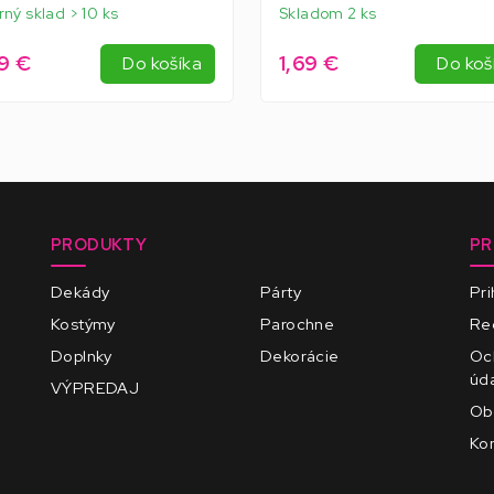
rný sklad > 10 ks
Skladom 2 ks
9 €
1,69 €
Do košíka
Do koš
PRODUKTY
PR
Dekády
Párty
Pri
Kostýmy
Parochne
Reg
Doplnky
Dekorácie
Oc
úd
VÝPREDAJ
Ob
Kon