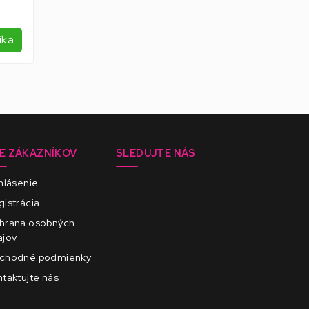
íka
E ZÁKAZNÍKOV
SLEDUJTE NÁS
hlásenie
istrácia
hrana osobných
ajov
chodné podmienky
taktujte nás