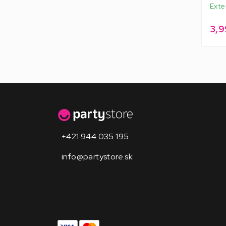
Exte
3,9
+421 944 035 195
info@partystore.sk