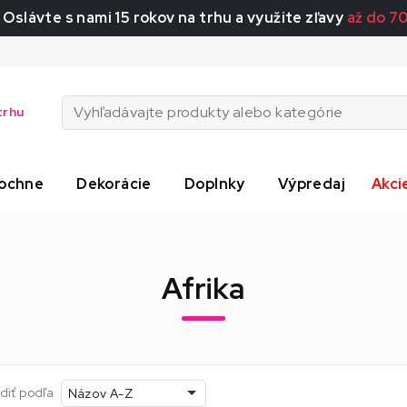
 Oslávte s nami 15 rokov na trhu a využite zľavy
až do 7
trhu
ochne
Dekorácie
Doplnky
Výpredaj
Akci
Afrika
diť podľa
Názov A-Z