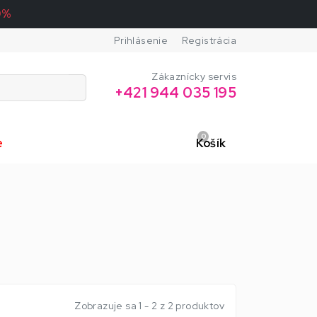
0%
Prihlásenie
Registrácia
Zákaznícky servis
+421 944 035 195
0
e
Košík
Zobrazuje sa 1 - 2 z 2 produktov