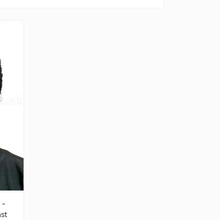
 -
ast