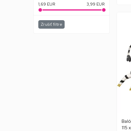
1,69
EUR
3,99
EUR
Zrušiť filtre
Baló
115 