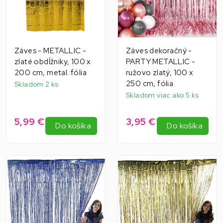
Záves - METALLIC -
Záves dekoračný -
zlaté obdĺžniky, 100 x
PARTY METALLIC -
200 cm, metal. fólia
ružovo zlatý, 100 x
250 cm, fólia
Skladom 2 ks
Skladom viac ako 5 ks
5,99 €
3,95 €
Do košíka
Do košíka