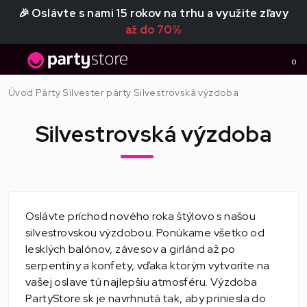
🎉 Oslávte s nami 15 rokov na trhu a využite zľavy
až do 70%
0
Úvod
Párty
Silvester párty
Silvestrovská výzdoba
Silvestrovská výzdoba
Oslávte príchod nového roka štýlovo s našou
silvestrovskou výzdobou. Ponúkame všetko od
lesklých balónov, závesov a girlánd až po
serpentíny a konfety, vďaka ktorým vytvoríte na
vašej oslave tú najlepšiu atmosféru. Výzdoba
PartyStore.sk je navrhnutá tak, aby priniesla do