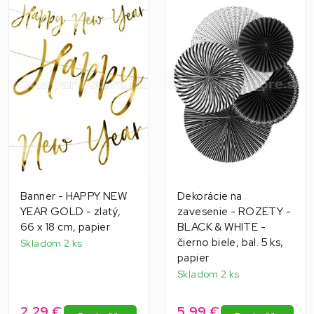
Banner - HAPPY NEW
Dekorácie na
YEAR GOLD - zlatý,
zavesenie - ROZETY -
66 x 18 cm, papier
BLACK & WHITE -
čierno biele, bal. 5 ks,
Skladom 2 ks
papier
Skladom 2 ks
2,29 €
5,99 €