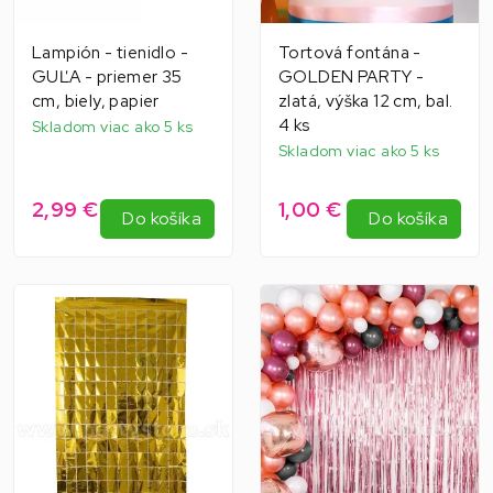
Lampión - tienidlo -
Tortová fontána -
GUĽA - priemer 35
GOLDEN PARTY -
cm, biely, papier
zlatá, výška 12 cm, bal.
4 ks
Skladom viac ako 5 ks
Skladom viac ako 5 ks
2,99 €
1,00 €
Do košíka
Do košíka