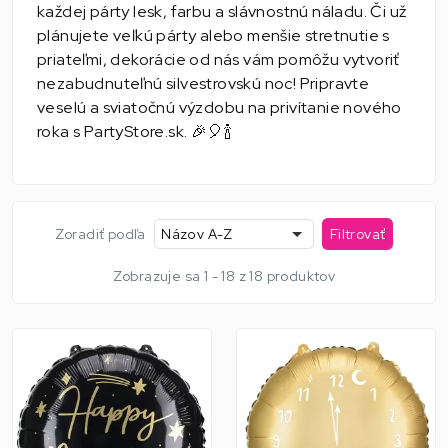
každej párty lesk, farbu a slávnostnú náladu. Či už
plánujete veľkú párty alebo menšie stretnutie s
priateľmi, dekorácie od nás vám pomôžu vytvoriť
nezabudnuteľnú silvestrovskú noc! Pripravte
veselú a sviatočnú výzdobu na privítanie nového
roka s PartyStore.sk. 🎉🎈🍾
Zoradiť podľa
Názov A-Z
Filtrovať
Zobrazuje sa 1 - 18 z 18 produktov