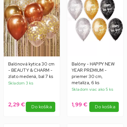
Balónová kytica 30 cm
Balóny - HAPPY NEW
- BEAUTY & CHARM -
YEAR PREMIUM -
zlato medená, bal 7 ks
priemer 30 cm,
metalíza, 6 ks
Skladom 3 ks
Skladom viac ako 5 ks
2,29 €
1,99 €
Do košíka
Do košíka