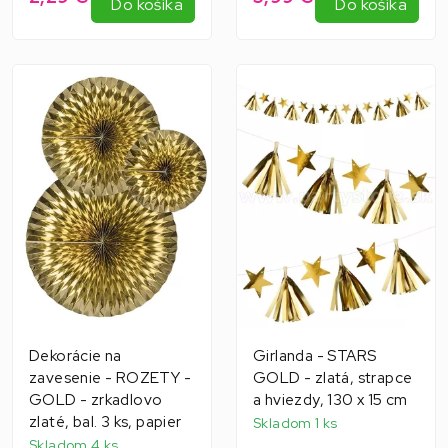
Do košíka
Do košíka
Dekorácie na
Girlanda - STARS
zavesenie - ROZETY -
GOLD - zlatá, strapce
GOLD - zrkadlovo
a hviezdy, 130 x 15 cm
zlaté, bal. 3 ks, papier
Skladom 1 ks
Skladom 4 ks