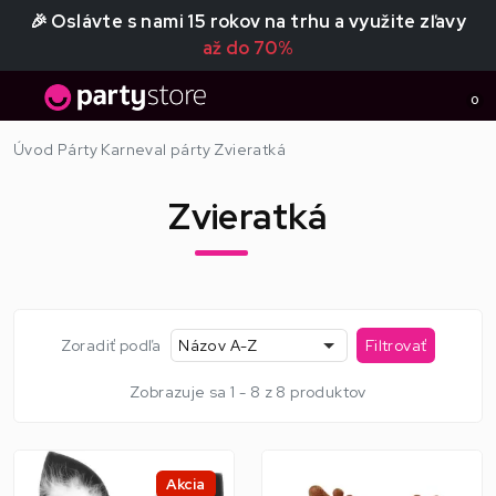
🎉 Oslávte s nami 15 rokov na trhu a využite zľavy
až do 70%
0
Úvod
Párty
Karneval párty
Zvieratká
Zvieratká
Zoradiť podľa
Názov A-Z
Filtrovať
Zobrazuje sa 1 - 8 z 8 produktov
Akcia