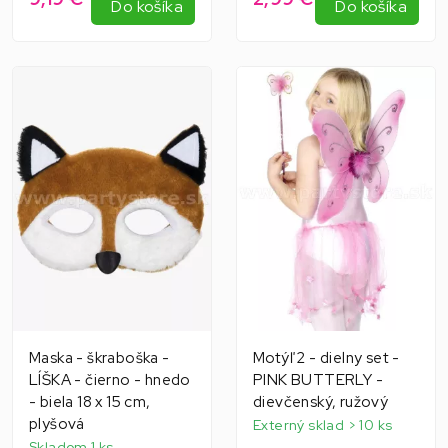
Do košíka
Do košíka
Maska - škraboška -
Motýľ 2 - dielny set -
LÍŠKA - čierno - hnedo
PINK BUTTERLY -
- biela 18 x 15 cm,
dievčenský, ružový
plyšová
Externý sklad > 10 ks
Skladom 1 ks