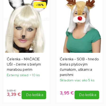
-16%
Čelenka - MAČACIE
Čelenka - SOB - hnedo
UŠI - čierne s bielym
biela s plyšovým
marabou perím
čumakom, uškami a
parohmi
Externý sklad > 10 ks
Skladom viac ako 5 ks
3,99 €
3,95 €
3,39 €
Do košíka
Do košíka