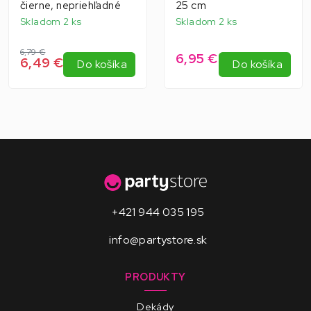
čierne, nepriehľadné
25 cm
Skladom 2 ks
Skladom 2 ks
6,79 €
6,95 €
6,49 €
Do košíka
Do košíka
+421 944 035 195
info@partystore.sk
PRODUKTY
Dekády