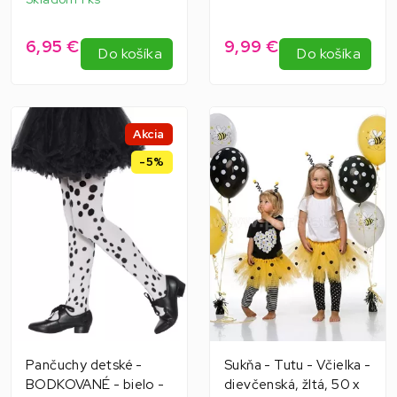
6,95 €
9,99 €
Do košíka
Do košíka
Akcia
-5%
Pančuchy detské -
Sukňa - Tutu - Včielka -
BODKOVANÉ - bielo -
dievčenská, žltá, 50 x