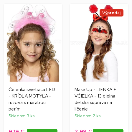
Výpredaj
Čelenka svietiaca LED
Make Up - LIENKA +
- KRÍDLA MOTÝĽA -
VČIELKA - 13 dielna
ružová s marabou
detská súprava na
perím
líčenie
Skladom 3 ks
Skladom 2 ks
9,19 €
2,99 €