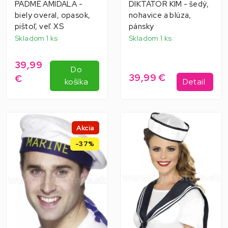
PADMÉ AMIDALA -
DIKTÁTOR KIM - šedý,
biely overal, opasok,
nohavice a blúza,
pištoľ, veľ. XS
pánsky
Skladom 1 ks
Skladom 1 ks
39,99
Do
39,99 €
€
košíka
Detail
Akcia
-37%