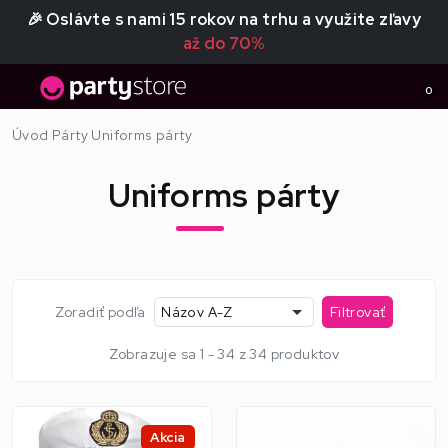
🎉 Oslávte s nami 15 rokov na trhu a využite zľavy
až do 70%
0
Úvod
Párty
Uniforms párty
Uniforms párty
Zoradiť podľa
Názov A-Z
Filtrovať
Zobrazuje sa 1 - 34 z 34 produktov
Akcia