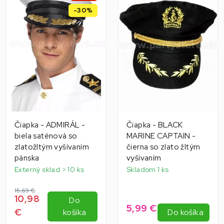
-30%
Čiapka - ADMIRÁL -
Čiapka - BLACK
biela saténová so
MARINE CAPTAIN -
zlatožltým vyšívaním
čierna so zlato žltým
pánska
vyšívaním
Externý sklad > 10 ks
Skladom 1 ks
15,69 €
10,98
Do
5,99 €
€
košíka
Do košíka