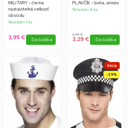
MILITARY - čierna
PLAVČÍK - biela, unisex
nastaviteľná veľkosť
Skladom 4 ks
obvodu
Skladom 1 ks
3,79 €
3,95 €
3,29 €
Do košíka
Do košíka
Akcia
-29%