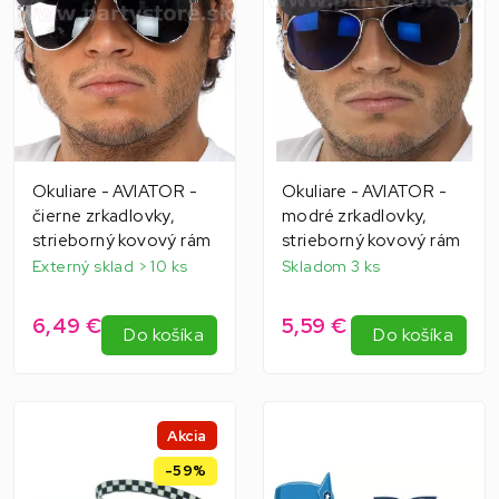
Okuliare - AVIATOR -
Okuliare - AVIATOR -
čierne zrkadlovky,
modré zrkadlovky,
strieborný kovový rám
strieborný kovový rám
Externý sklad > 10 ks
Skladom 3 ks
6,49 €
5,59 €
Do košíka
Do košíka
Akcia
-59%