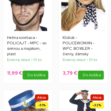
Helma svietiaca -
Klobúk -
POLICAJT - MPC - so
POLICEWOMAN -
sirénou a majákom,
W.P.C. BOWLER -
plast
čierny, dámsky
Externý sklad > 10 ks
Externý sklad > 10 ks
11,99 €
3,79 €
Do košíka
Do košíka
Akcia
Akcia
-51%
-32%