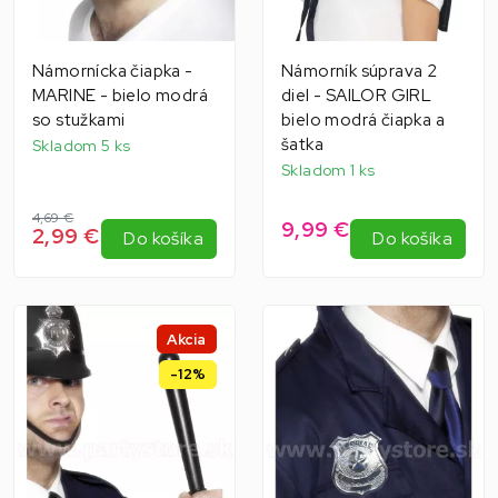
Námornícka čiapka -
Námorník súprava 2
MARINE - bielo modrá
diel - SAILOR GIRL
so stužkami
bielo modrá čiapka a
šatka
Skladom 5 ks
Skladom 1 ks
4,69 €
9,99 €
2,99 €
Do košíka
Do košíka
Akcia
-12%