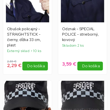
Obušok policajný -
Odznak - SPECIAL
STRAIGHTSTICK -
POLICE - strieborný,
čierny, dĺžka 33 cm,
kovový
plast
Skladom 2 ks
Externý sklad > 10 ks
2,59 €
3,59 €
2,29 €
Do košíka
Do košíka