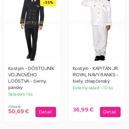
-35%
Kostým - DÔSTOJNÍK
Kostým - KAPITÁN JR.
VOJNOVÉHO
ROYAL NAVY RANKS -
LOĎSTVA - čierny,
biely, chlapčenský
pánsky
Externý sklad > 10 ks
Skladom 1 ks
77,99 €
36,99 €
50,69 €
Detail
Detail