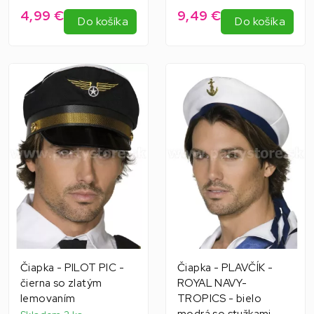
4,99 €
9,49 €
Do košíka
Do košíka
Čiapka - PILOT PIC -
Čiapka - PLAVČÍK -
čierna so zlatým
ROYAL NAVY-
lemovaním
TROPICS - bielo
modrá so stužkami