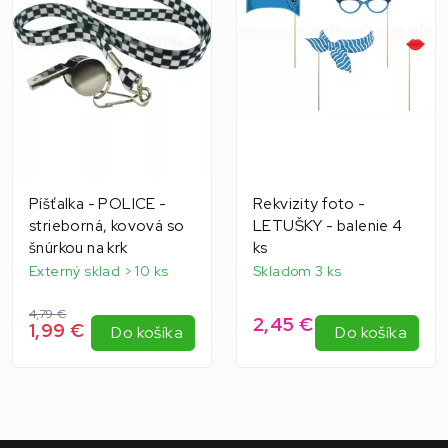
Píšťalka - POLICE -
Rekvizity foto -
strieborná, kovová so
LETUŠKY - balenie 4
šnúrkou na krk
ks
Externý sklad > 10 ks
Skladom 3 ks
4,79 €
2,45 €
1,99 €
Do košíka
Do košíka