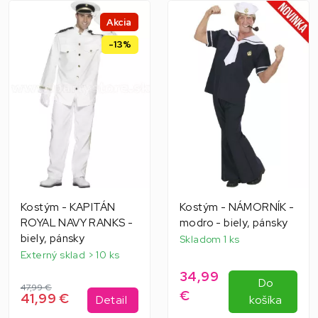
Akcia
-13%
Kostým - KAPITÁN
Kostým - NÁMORNÍK -
ROYAL NAVY RANKS -
modro - biely, pánsky
biely, pánsky
Skladom 1 ks
Externý sklad > 10 ks
34,99
Do
47,99 €
€
41,99 €
Detail
košíka