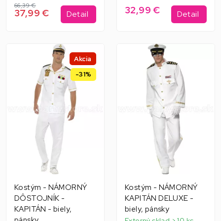
66,39 €
32,99 €
37,99 €
Detail
Detail
Akcia
-31%
Kostým - NÁMORNÝ
Kostým - NÁMORNÝ
DÔSTOJNÍK -
KAPITÁN DELUXE -
KAPITÁN - biely,
biely, pánsky
pánsky
Externý sklad > 10 ks