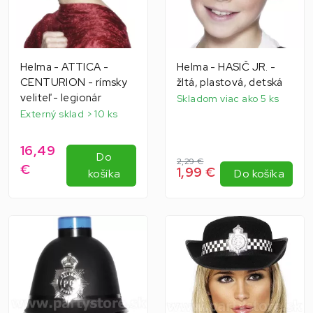
Helma - ATTICA -
Helma - HASIČ JR. -
CENTURION - rímsky
žltá, plastová, detská
veliteľ - legionár
Skladom viac ako 5 ks
Externý sklad > 10 ks
16,49
Do
2,29 €
€
1,99 €
košíka
Do košíka