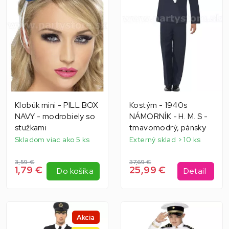
Klobúk mini - PILL BOX
Kostým - 1940s
NAVY - modrobiely so
NÁMORNÍK - H. M. S -
stužkami
tmavomodrý, pánsky
Skladom viac ako 5 ks
Externý sklad > 10 ks
3,59 €
37,69 €
1,79 €
25,99 €
Do košíka
Detail
Akcia