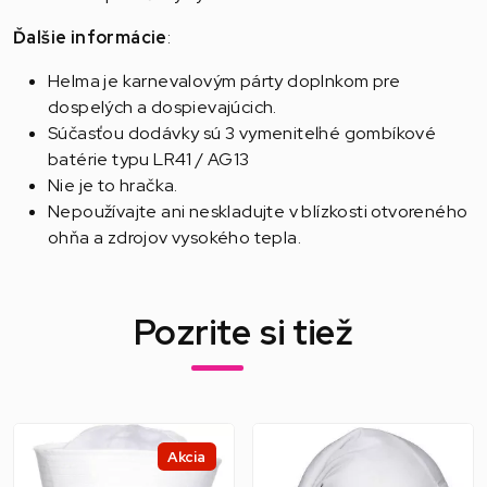
Ďalšie informácie
:
Helma je karnevalovým párty doplnkom pre
dospelých a dospievajúcich.
Súčasťou dodávky sú 3 vymeniteľné gombíkové
batérie typu LR41 / AG13
Nie je to hračka.
Nepoužívajte ani neskladujte v blízkosti otvoreného
ohňa a zdrojov vysokého tepla.
Pozrite si tiež
Akcia