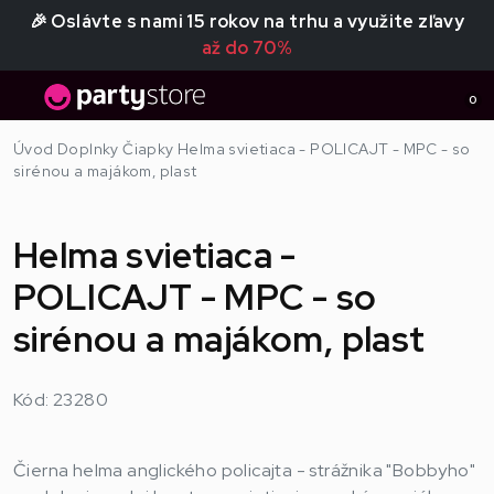
🎉 Oslávte s nami 15 rokov na trhu a využite zľavy
až do 70%
0
Úvod
Doplnky
Čiapky
Helma svietiaca - POLICAJT - MPC - so
sirénou a majákom, plast
Helma svietiaca -
POLICAJT - MPC - so
sirénou a majákom, plast
Kód: 23280
Čierna helma anglického policajta - strážnika "Bobbyho"