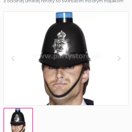
z odolnej umelej hmoty so svietiacim modrým majákom