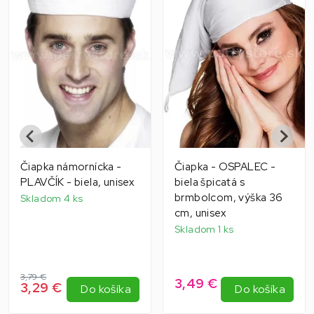
Čiapka námornícka -
Čiapka - OSPALEC -
PLAVČÍK - biela, unisex
biela špicatá s
brmbolcom, výška 36
Skladom 4 ks
cm, unisex
Skladom 1 ks
3,79 €
3,49 €
3,29 €
Do košíka
Do košíka