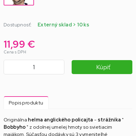
Dostupnosť:
Externý sklad > 10 ks
11,99 €
Cena s DPH
Kúpiť
Popis produktu
Originálna
helma anglického policajta
-
strážnika
"
Bobbyho
" z odolnej umelej hmoty so svietiacim
majákom. Súčasťou dodávky sú 3 vymeniteľné