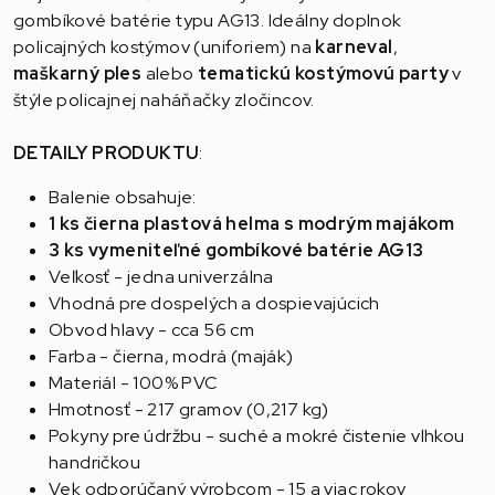
gombíkové batérie typu AG13. Ideálny doplnok
policajných kostýmov (uniforiem) na
karneval
,
maškarný ples
alebo
tematickú kostýmovú party
v
štýle policajnej naháňačky zločincov.
DETAILY PRODUKTU
:
Balenie obsahuje:
1 ks čierna plastová helma s modrým majákom
3 ks vymeniteľné gombíkové batérie AG13
Veľkosť - jedna univerzálna
Vhodná pre dospelých a dospievajúcich
Obvod hlavy - cca 56 cm
Farba - čierna, modrá (maják)
Materiál - 100% PVC
Hmotnosť - 217 gramov (0,217 kg)
Pokyny pre údržbu - suché a mokré čistenie vlhkou
handričkou
Vek odporúčaný výrobcom - 15 a viac rokov