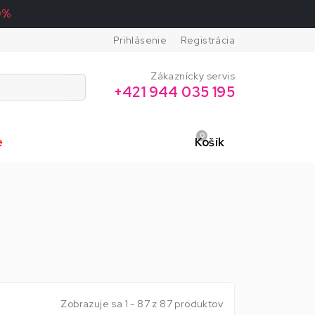
0%
Prihlásenie
Registrácia
Zákaznícky servis
+421 944 035 195
0
e
Košík
Zobrazuje sa 1 - 87 z 87 produktov