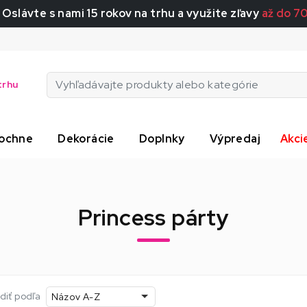
 Oslávte s nami 15 rokov na trhu a využite zľavy
až do 7
trhu
ochne
Dekorácie
Doplnky
Výpredaj
Akci
Princess párty
diť podľa
Názov A-Z