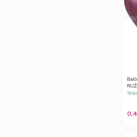
Baló
RUŽO
Skla
0,4