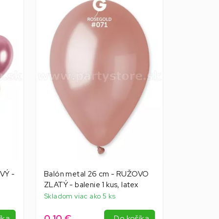
VÝ -
Balón metal 26 cm - RUŽOVO
ZLATÝ - balenie 1 kus, latex
Skladom viac ako 5 ks
0,10 €
íka
Do košíka