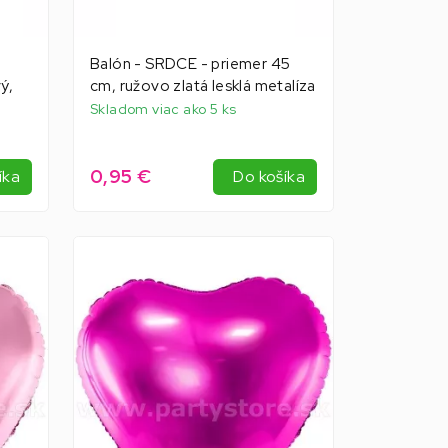
Balón - SRDCE - priemer 45
ý,
cm, ružovo zlatá lesklá metalíza
Skladom viac ako 5 ks
0,95 €
íka
Do košíka