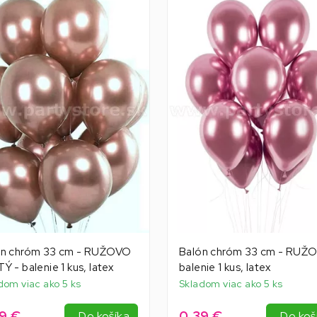
ón chróm 33 cm - RUŽOVO
Balón chróm 33 cm - RUŽO
Ý - balenie 1 kus, latex
balenie 1 kus, latex
dom viac ako 5 ks
Skladom viac ako 5 ks
9 €
0,39 €
Do košíka
Do koš