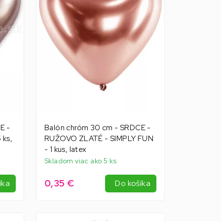
E -
Balón chróm 30 cm - SRDCE -
 ks,
RUŽOVO ZLATÉ - SIMPLY FUN
- 1 kus, latex
Skladom viac ako 5 ks
0,35 €
íka
Do košíka