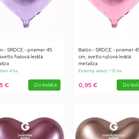
n - SRDCE - priemer 45
Balón - SRDCE - priemer 4
svetlo fialová lesklá
cm, svetlo ružová lesklá
líza
metalíza
dom 4 ks
Externý sklad > 10 ks
5 €
0,95 €
Do košíka
Do koš