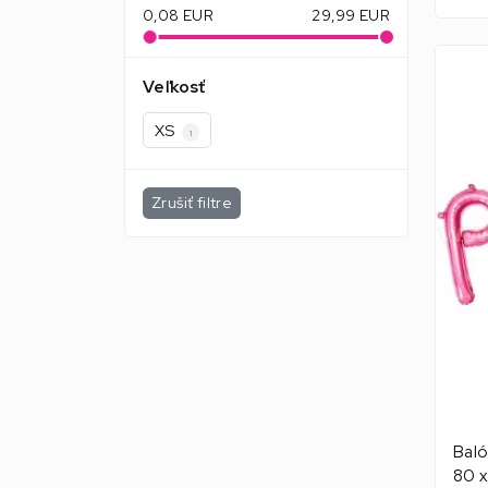
0,08
EUR
29,99
EUR
Veľkosť
XS
1
Zrušiť filtre
Baló
80 x