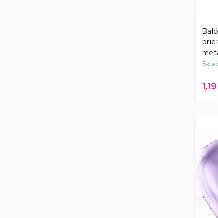
Baló
prie
meta
Skla
1,1