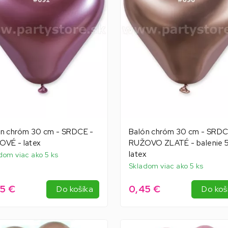
n chróm 30 cm - SRDCE -
Balón chróm 30 cm - SRDC
VÉ - latex
RUŽOVO ZLATÉ - balenie 5
latex
dom viac ako 5 ks
Skladom viac ako 5 ks
5 €
0,45 €
Do košíka
Do koš