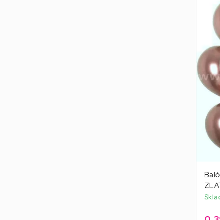
Bal
ZLAT
Skla
0,3