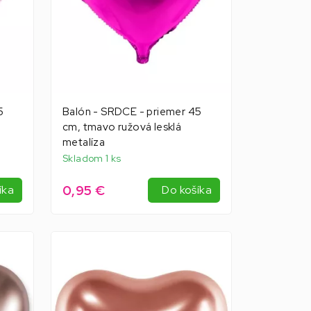
5
Balón - SRDCE - priemer 45
cm, tmavo ružová lesklá
metalíza
Skladom 1 ks
0,95 €
íka
Do košíka