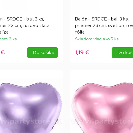
n - SRDCE - bal. 3 ks,
Balón - SRDCE - bal. 3 ks,
mer 23 cm, ružovo zlatá
priemer 23 cm, svetloružov
líza
fólia
dom 2 ks
Skladom viac ako 5 ks
9 €
1,19 €
Do košíka
Do koš