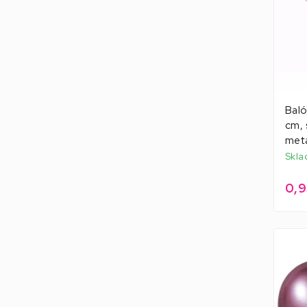
Baló
cm, 
meta
Skla
0,9