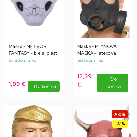
Maska - NETVOR
Maska - PLYNOVÁ
FANTASY - biela, plast
MASKA - latexová
Skladom 3 ks
Skladom 1 ks
12,39
Do
1,99 €
€
Do košíka
košíka
Akcia
-31%