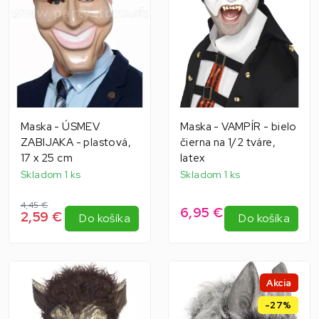
Maska - ÚSMEV
Maska - VAMPÍR - bielo
ZABIJAKA - plastová,
čierna na 1/2 tváre,
17 x 25 cm
latex
Skladom 1 ks
Skladom 1 ks
4,45 €
6,95 €
2,59 €
Do košíka
Do košíka
Akcia
-27%