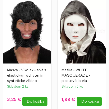
Maska - Vlkolak - sivá s
Maska - WHITE
elastickým uchytením,
MASQUERADE -
syntetické vlákno
plastová, biela
Skladom 2 ks
Skladom 3 ks
3,25 €
1,99 €
Do košíka
Do košíka