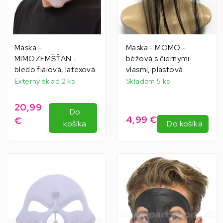
Maska -
Maska - MOMO -
MIMOZEMŠŤAN -
béžová s čiernymi
bledo fialová, latexová
vlasmi, plastová
Externý sklad 2 ks
Skladom 5 ks
20,99
Do
4,99 €
€
košíka
Do košíka