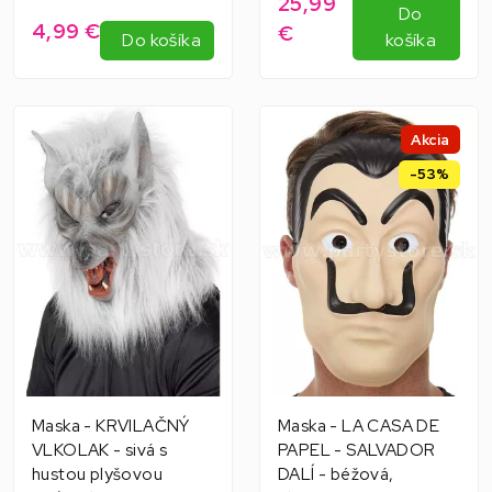
25,99
Do
4,99 €
€
Do košíka
košíka
Akcia
-53%
Maska - KRVILAČNÝ
Maska - LA CASA DE
VLKOLAK - sivá s
PAPEL - SALVADOR
hustou plyšovou
DALÍ - béžová,