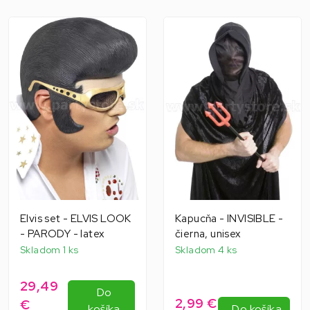
Elvis set - ELVIS LOOK
Kapucňa - INVISIBLE -
- PARODY - latex
čierna, unisex
Skladom 1 ks
Skladom 4 ks
29,49
Do
2,99 €
€
košíka
Do košíka