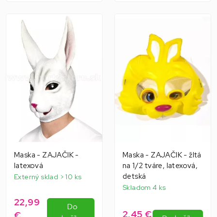
Maska - ZAJAČIK -
Maska - ZAJAČIK - žltá
latexová
na 1/2 tváre, latexová,
detská
Externý sklad > 10 ks
Skladom 4 ks
22,99
Do
2,45 €
€