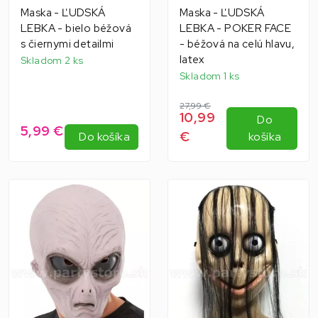
Maska - ĽUDSKÁ
Maska - ĽUDSKÁ
LEBKA - bielo béžová
LEBKA - POKER FACE
s čiernymi detailmi
- béžová na celú hlavu,
latex
Skladom 2 ks
Skladom 1 ks
27,99 €
10,99
Do
5,99 €
€
Do košíka
košíka