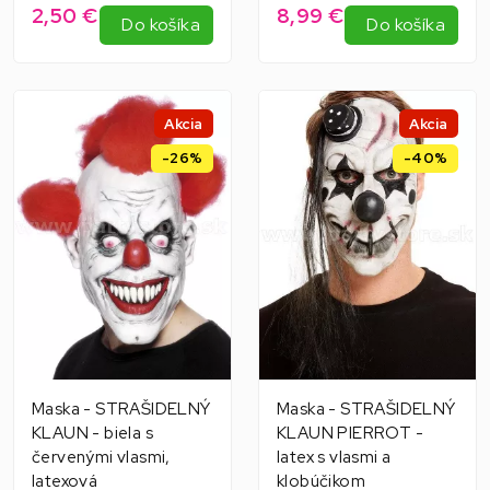
2,50 €
8,99 €
Do košíka
Do košíka
Akcia
Akcia
-26%
-40%
Maska - STRAŠIDELNÝ
Maska - STRAŠIDELNÝ
KLAUN - biela s
KLAUN PIERROT -
červenými vlasmi,
latex s vlasmi a
latexová
klobúčikom