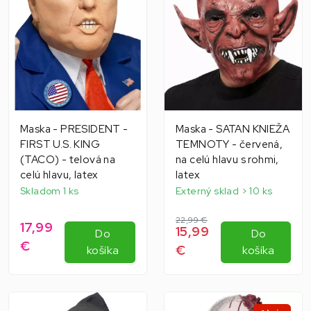
Maska - PRESIDENT -
Maska - SATAN KNIEŽA
FIRST U.S. KING
TEMNOTY - červená,
(TACO) - telová na
na celú hlavu s rohmi,
celú hlavu, latex
latex
Skladom 1 ks
Externý sklad > 10 ks
22,99 €
17,99
15,99
Do
Do
€
€
košíka
košíka