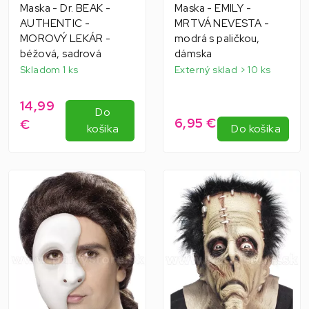
Maska - Dr. BEAK -
Maska - EMILY -
AUTHENTIC -
MRTVÁ NEVESTA -
MOROVÝ LEKÁR -
modrá s paličkou,
béžová, sadrová
dámska
Skladom 1 ks
Externý sklad > 10 ks
14,99
Do
6,95 €
€
košíka
Do košíka