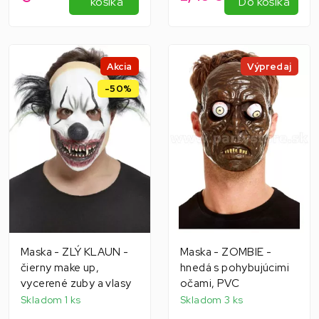
košíka
Do košíka
Akcia
Výpredaj
-50%
Maska - ZLÝ KLAUN -
Maska - ZOMBIE -
čierny make up,
hnedá s pohybujúcimi
vycerené zuby a vlasy
očami, PVC
Skladom 1 ks
Skladom 3 ks