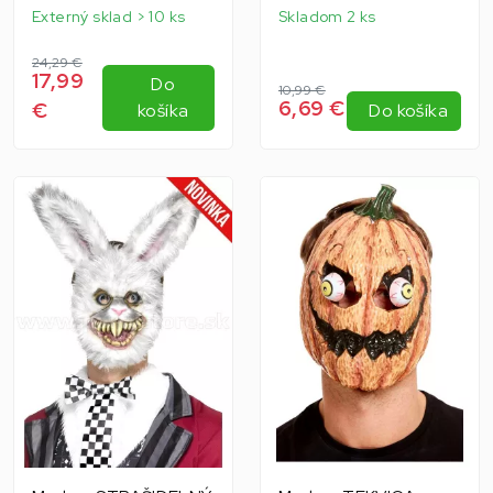
Externý sklad > 10 ks
Skladom 2 ks
24,29 €
17,99
Do
10,99 €
6,69 €
€
košíka
Do košíka