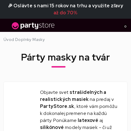
🎉 Oslávte s nami 15 rokov na trhu a využite zľavy
až do 70%
0
Úvod
Doplnky
Masky
Párty masky na tvár
Objavte svet
strašidelných a
realistických masiek
na predaj v
PartyStore.sk
, ktoré vám pomôžu
k dokonalej premene na každú
párty. Ponúkame
latexové
aj
silikónové
modely masiek – či už