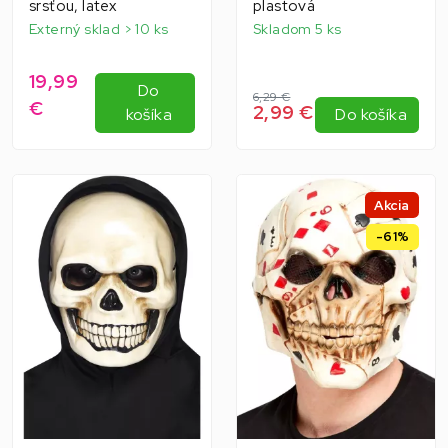
srsťou, latex
plastová
Externý sklad > 10 ks
Skladom 5 ks
19,99
Do
6,29 €
€
2,99 €
košíka
Do košíka
Akcia
-61%