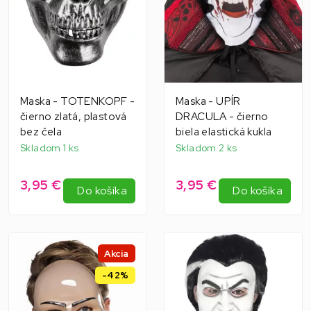
Maska - TOTENKOPF -
Maska - UPÍR
čierno zlatá, plastová
DRACULA - čierno
bez čela
biela elastická kukla
Skladom 1 ks
Skladom 2 ks
3,95 €
3,95 €
Do košíka
Do košíka
Akcia
-42%