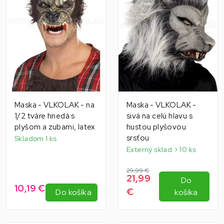
Maska - VLKOLAK - na
Maska - VLKOLAK -
1/2 tváre hnedá s
sivá na celú hlavu s
plyšom a zubami, latex
hustou plyšovou
srsťou
Skladom 1 ks
Externý sklad > 10 ks
29,99 €
21,99
Do
10,19 €
€
Do košíka
košíka