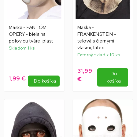
Maska - FANTÓM
Maska -
OPERY - biela na
FRANKENSTEIN -
polovicu tváre, plast
telová s čiernymi
vlasmi, latex
Skladom 1 ks
Externý sklad > 10 ks
31,99
Do
1,99 €
€
Do košíka
košíka