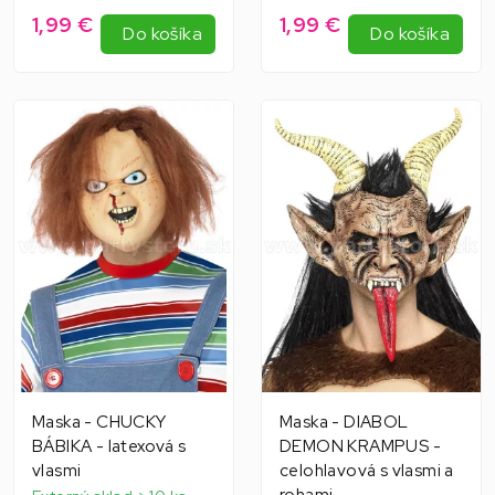
1,99 €
1,99 €
Do košíka
Do košíka
Maska - CHUCKY
Maska - DIABOL
BÁBIKA - latexová s
DEMON KRAMPUS -
vlasmi
celohlavová s vlasmi a
rohami