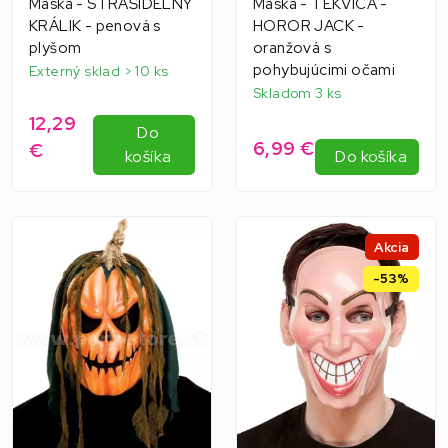
Maska - STRAŠIDELNÝ
Maska - TEKVICA -
KRÁLIK - penová s
HOROR JACK -
plyšom
oranžová s
pohybujúcimi očami
Externý sklad > 10 ks
Skladom 3 ks
12,29
Do
6,99 €
€
košíka
Do košíka
Akcia
-53%