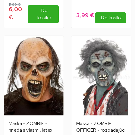
11,99 €
6,00
Do
3,99 €
€
košíka
Do košíka
Maska - ZOMBIE -
Maska - ZOMBIE
hnedá s vlasmi, latex
OFFICER - rozpadajúci