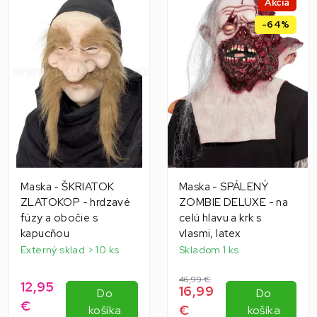
Akcia
-64%
Maska - ŠKRIATOK
Maska - SPÁLENÝ
ZLATOKOP - hrdzavé
ZOMBIE DELUXE - na
fúzy a obočie s
celú hlavu a krk s
kapucňou
vlasmi, latex
Externý sklad > 10 ks
Skladom 1 ks
46,99 €
12,95
16,99
Do
Do
€
€
košíka
košíka