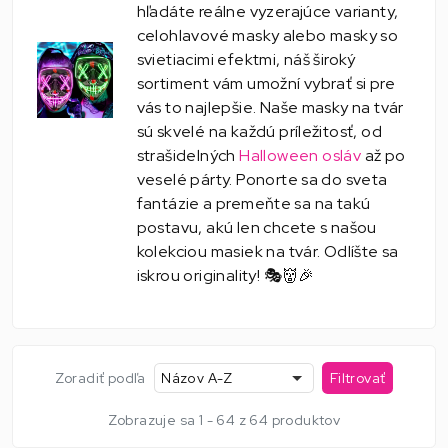
hľadáte reálne vyzerajúce varianty,
celohlavové masky alebo masky so
svietiacimi efektmi, náš široký
sortiment vám umožní vybrať si pre
vás to najlepšie. Naše masky na tvár
sú skvelé na každú príležitosť, od
strašidelných
Halloween osláv
až po
veselé párty. Ponorte sa do sveta
fantázie a premeňte sa na takú
postavu, akú len chcete s našou
kolekciou masiek na tvár. Odlíšte sa
iskrou originality! 🎭👹🎉
Zoradiť podľa
Názov A-Z
Filtrovať
Zobrazuje sa 1 - 64 z 64 produktov