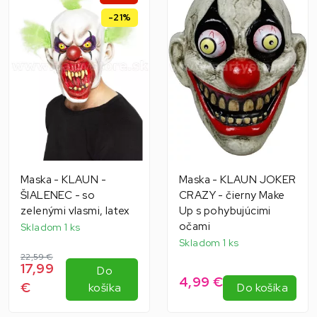
-21%
Maska - KLAUN -
Maska - KLAUN JOKER
ŠIALENEC - so
CRAZY - čierny Make
zelenými vlasmi, latex
Up s pohybujúcimi
očami
Skladom 1 ks
Skladom 1 ks
22,59 €
17,99
Do
4,99 €
€
košíka
Do košíka