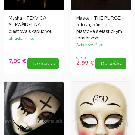
Maska - TEKVICA
Maska - THE PURGE -
STRAŠIDELNÁ -
telová, pánska,
plastová s kapucňou
plastová s elastickým
remienkom
Skladom 1 ks
Skladom 2 ks
6,29 €
7,99 €
2,99 €
Do košíka
Do košíka