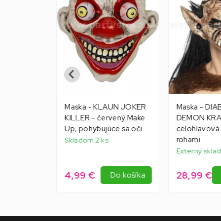
 KLAUN -
Maska - KLAUN JOKER
Maska - DI
p,
KILLER - červený Make
DEMON KRA
y a vlasy
Up, pohybujúce sa oči
celohlavová 
rohami
Skladom 2 ks
Externý sklad
4,99 €
28,99 €
Do košíka
Do košíka