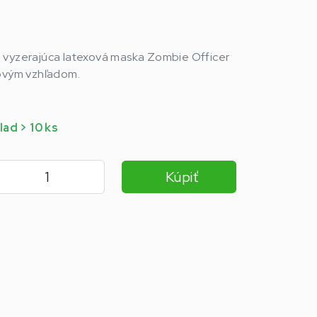
 vyzerajúca latexová maska Zombie Officer
sovým vzhľadom.
lad > 10 ks
Kúpiť