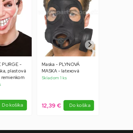
E PURGE -
Maska - PLYNOVÁ
Maska - VL
ska, plastová
MASKA - latexová
1/2 tváre h
m remienkom
plyšom a zu
Skladom 1 ks
s
Skladom 1 k
12,39 €
10,19 €
Do košíka
Do košíka