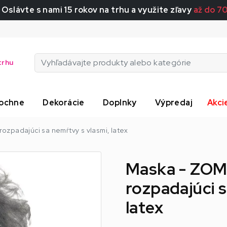
 Oslávte s nami 15 rokov na trhu a využite zľavy
až do 7
trhu
ochne
Dekorácie
Doplnky
Výpredaj
Akci
ozpadajúci sa nemŕtvy s vlasmi, latex
Maska - ZOM
rozpadajúci s
latex