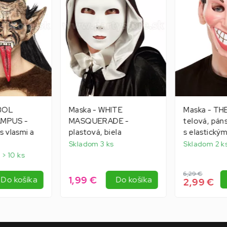
ABOL
Maska - WHITE
Maska - TH
MPUS -
MASQUERADE -
telová, pán
s vlasmi a
plastová, biela
s elastický
Skladom 3 ks
Skladom 2 k
 > 10 ks
6,29 €
1,99 €
Do košíka
Do košíka
2,99 €