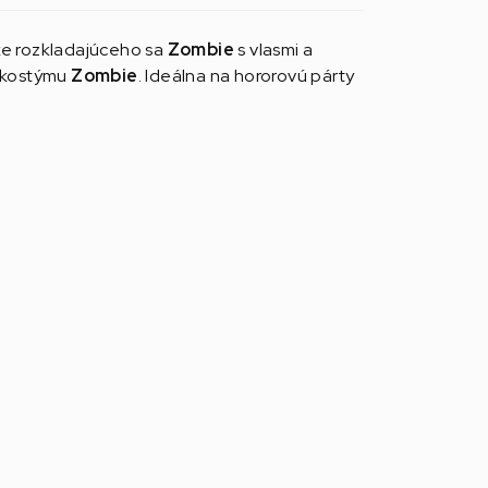
ske rozkladajúceho sa
Zombie
s vlasmi a
o kostýmu
Zombie
. Ideálna na hororovú párty