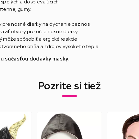
spelých a dospievajúcich.
ostennej gumy.
y pre nosné dierky na dýchanie cez nos.
viť otvory pre oči a nosné dierky.
ý môže spôsobiť alergické reakcie.
i otvoreného ohňa a zdrojov vysokého tepla.
e sú súčasťou dodávky masky.
Pozrite si tiež