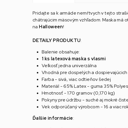
Pridajte sa k armáde nemŕtvych v tejto stra
chátrajúcim mäsovým vzhľadom. Maska má otv
na
Halloween
!
DETAILY PRODUKTU
:
Balenie obsahuje:
1 ks latexová maska s vlasmi
Veľkosť jedna univerzálna
Vhodná pre dospelých a dospievajúcich
Farba - sivá, viac odtieňov šedej
Materiál - 65% Latex - guma 35% Polyest
Hmotnosť - 170 gramov (0,170 kg)
Pokyny pre údržbu - suché aj mokré čist
Vek odporúčaný výrobcom - 16 a viac ro
Ďalšie informácie
: