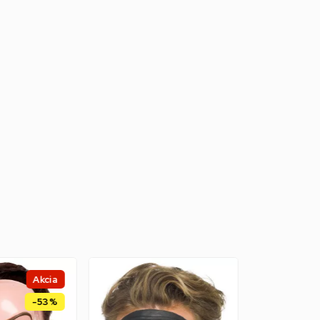
Akcia
-53%