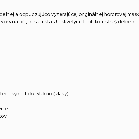
šidelnej a odpudzujúco vyzerajúcej originálnej hororovej ma
ory na oči, nos a ústa. Je skvelým doplnkom strašidelnéh
er - syntetické vlákno (vlasy)
enie
kov