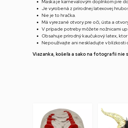
Maska je karnevalovým doplnkom pre do
Je vyrobená z prírodnej latexovej hrub
Nie je to hračka.
Má vyrezané otvory pre oči, ústa a otvor
V prípade potreby môžete nožnicami upra
Obsahuje prírodný kaučukový latex, ktor
Nepoužívajte ani neskladujte v blízkost
Viazanka, košeľa a sako na fotografii ni
Akcia
-50%