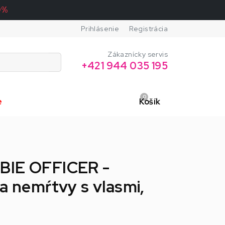
0%
Prihlásenie
Registrácia
Zákaznícky servis
+421 944 035 195
0
e
Košík
BIE OFFICER -
a nemŕtvy s vlasmi,