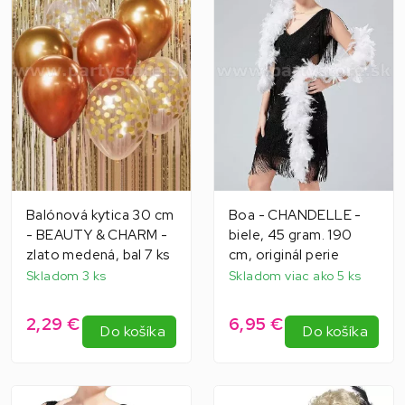
Balónová kytica 30 cm
Boa - CHANDELLE -
- BEAUTY & CHARM -
biele, 45 gram. 190
zlato medená, bal 7 ks
cm, originál perie
Skladom 3 ks
Skladom viac ako 5 ks
2,29 €
6,95 €
Do košíka
Do košíka