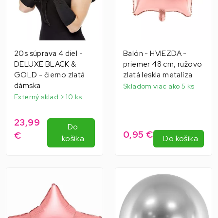
20s súprava 4 diel -
Balón - HVIEZDA -
DELUXE BLACK &
priemer 48 cm, ružovo
GOLD - čierno zlatá
zlatá leskla metalíza
dámska
Skladom viac ako 5 ks
Externý sklad > 10 ks
23,99
Do
0,95 €
€
košíka
Do košíka