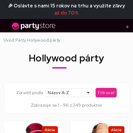
🎉 Oslávte s nami 15 rokov na trhu a využite zľavy
až do 70%
0
Úvod
Párty
Hollywood párty
Hollywood párty
Zoradiť podľa
Názov A-Z
Filtrovať
Zobrazuje sa 1 - 96 z 249 produktov
Akcia
Akcia