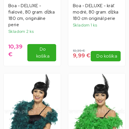
Boa - DELUXE -
Boa - DELUXE - kráľ.
fialové, 80 gram. dĺžka
modré, 80 gram. dĺžka
180 cm, originálne
180 cm originál perie
perie
Skladom 1 ks
Skladom 2 ks
10,39
Do
10,39 €
€
9,99 €
košíka
Do košíka