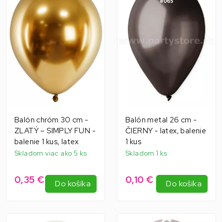
Balón chróm 30 cm -
Balón metal 26 cm -
ZLATÝ – SIMPLY FUN -
ČIERNY - latex, balenie
balenie 1 kus, latex
1 kus
Skladom viac ako 5 ks
Skladom 1 ks
0,35 €
0,10 €
Do košíka
Do košíka