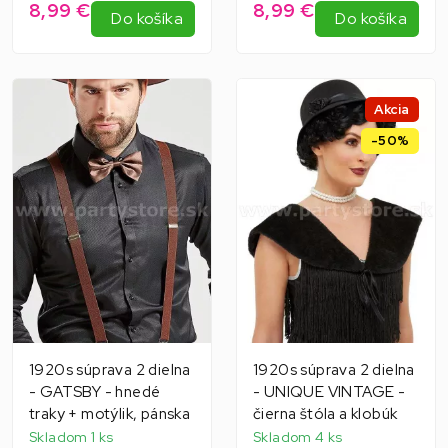
8,99 €
8,99 €
Do košíka
Do košíka
Akcia
-50%
1920s súprava 2 dielna
1920s súprava 2 dielna
- GATSBY - hnedé
- UNIQUE VINTAGE -
traky + motýlik, pánska
čierna štóla a klobúk
Skladom 1 ks
Skladom 4 ks