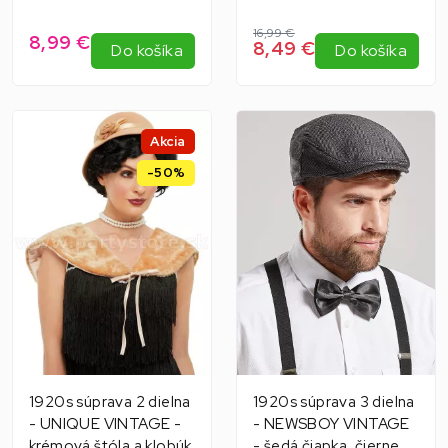
16,99 €
8,99 €
8,49 €
Do košíka
Do košíka
Akcia
-50%
1920s súprava 2 dielna
1920s súprava 3 dielna
- UNIQUE VINTAGE -
- NEWSBOY VINTAGE
krémová štóla a klobúk
- šedá čiapka, čierne