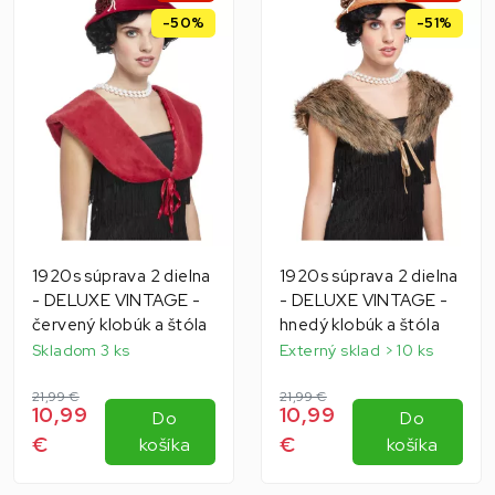
-50%
-51%
1920s súprava 2 dielna
1920s súprava 2 dielna
- DELUXE VINTAGE -
- DELUXE VINTAGE -
červený klobúk a štóla
hnedý klobúk a štóla
Skladom 3 ks
Externý sklad > 10 ks
21,99 €
21,99 €
10,99
10,99
Do
Do
€
€
košíka
košíka