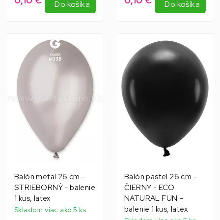
0,10 €
0,10 €
Do košíka
Do košíka
Balón metal 26 cm -
Balón pastel 26 cm -
STRIEBORNÝ - balenie
ČIERNY - ECO
1 kus, latex
NATURAL FUN –
balenie 1 kus, latex
Skladom viac ako 5 ks