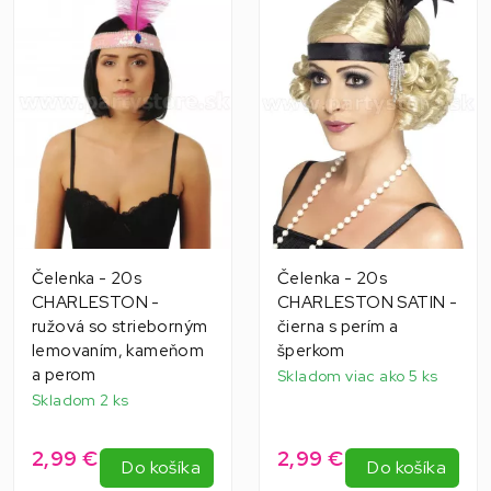
Čelenka - 20s
Čelenka - 20s
CHARLESTON -
CHARLESTON SATIN -
ružová so strieborným
čierna s perím a
lemovaním, kameňom
šperkom
a perom
Skladom viac ako 5 ks
Skladom 2 ks
2,99 €
2,99 €
Do košíka
Do košíka