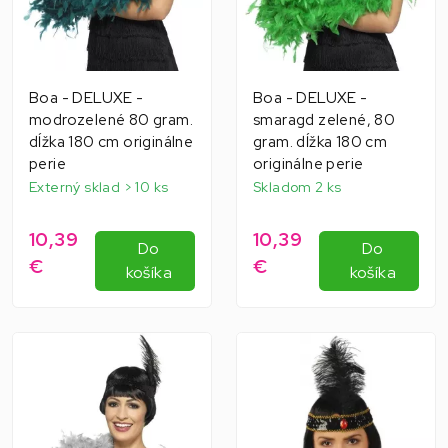
Boa - DELUXE -
Boa - DELUXE -
modrozelené 80 gram.
smaragd zelené, 80
dĺžka 180 cm originálne
gram. dĺžka 180 cm
perie
originálne perie
Externý sklad > 10 ks
Skladom 2 ks
10,39
10,39
Do
Do
€
€
košíka
košíka