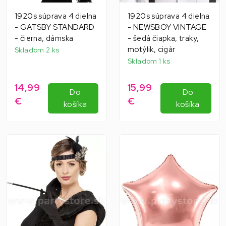
1920s súprava 4 dielna
1920s súprava 4 dielna
- GATSBY STANDARD
- NEWSBOY VINTAGE
- čierna, dámska
- šedá čiapka, traky,
motýlik, cigár
Skladom 2 ks
Skladom 1 ks
14,99
15,99
Do
Do
€
€
košíka
košíka