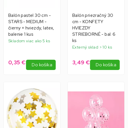
Balón pastel 30 cm -
Balón priezračný 30
STARS - MEDIUM -
cm - KONFETY
čierny + hviezdy, latex,
HVIEZDY
balenie 1 kus
STRIEBORNÉ - bal. 6
ks
Skladom viac ako 5 ks
Externý sklad > 10 ks
0,35 €
3,49 €
Do košíka
Do košíka