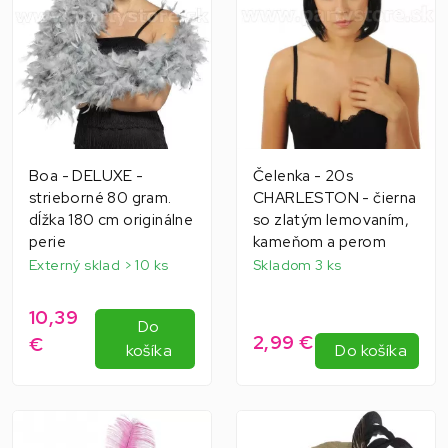
Boa - DELUXE -
Čelenka - 20s
strieborné 80 gram.
CHARLESTON - čierna
dĺžka 180 cm originálne
so zlatým lemovaním,
perie
kameňom a perom
Externý sklad > 10 ks
Skladom 3 ks
10,39
Do
2,99 €
€
košíka
Do košíka