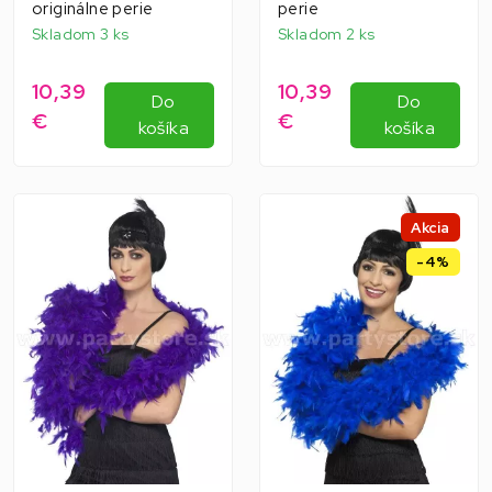
originálne perie
perie
Skladom 3 ks
Skladom 2 ks
10,39
10,39
Do
Do
€
€
košíka
košíka
Akcia
-4%