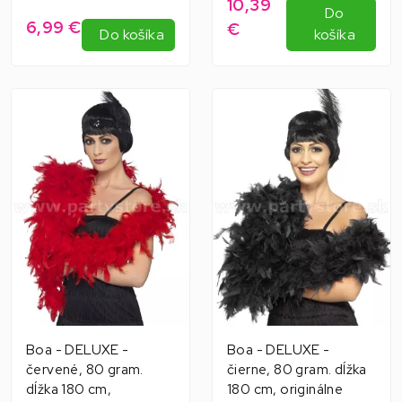
10,39
Do
6,99 €
€
Do košíka
košíka
Boa - DELUXE -
Boa - DELUXE -
červené, 80 gram.
čierne, 80 gram. dĺžka
dĺžka 180 cm,
180 cm, originálne