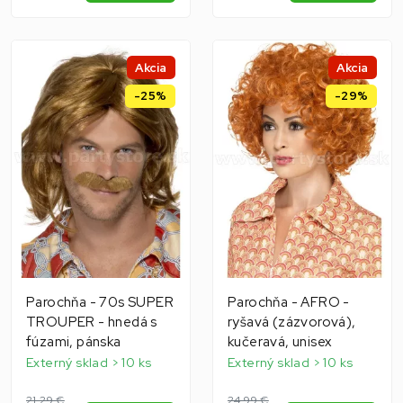
Akcia
Akcia
-25%
-29%
Parochňa - 70s SUPER
Parochňa - AFRO -
TROUPER - hnedá s
ryšavá (zázvorová),
fúzami, pánska
kučeravá, unisex
Externý sklad > 10 ks
Externý sklad > 10 ks
21,29 €
24,99 €