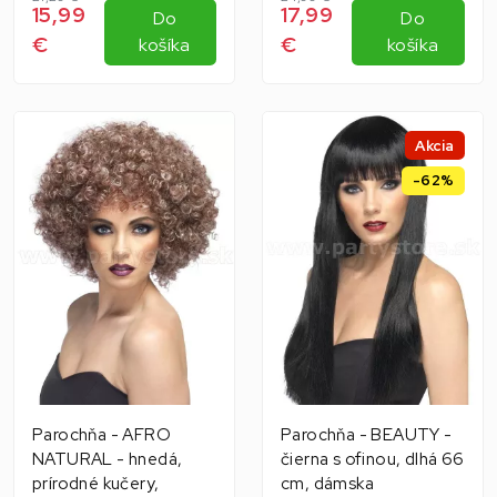
15,99
17,99
Do
Do
€
€
košíka
košíka
Akcia
-62%
Parochňa - AFRO
Parochňa - BEAUTY -
NATURAL - hnedá,
čierna s ofinou, dlhá 66
prírodné kučery,
cm, dámska