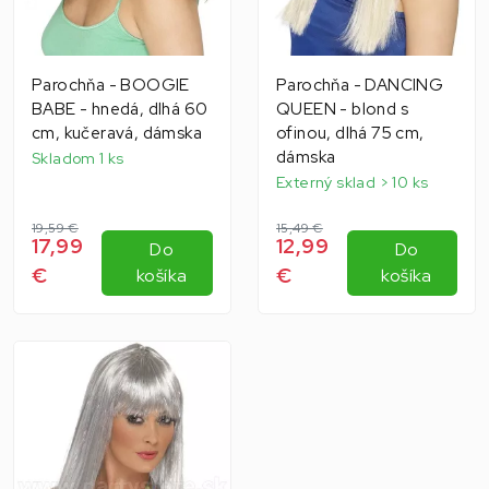
Parochňa - BOOGIE
Parochňa - DANCING
BABE - hnedá, dlhá 60
QUEEN - blond s
cm, kučeravá, dámska
ofinou, dlhá 75 cm,
dámska
Skladom 1 ks
Externý sklad > 10 ks
19,59 €
15,49 €
17,99
12,99
Do
Do
€
€
košíka
košíka