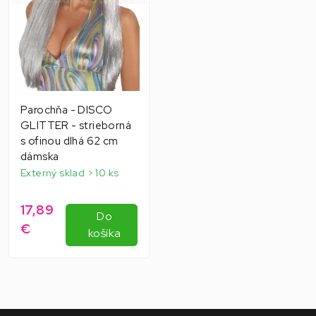
Parochňa - DISCO
GLITTER - strieborná
s ofinou dlhá 62 cm
dámska
Externý sklad > 10 ks
17,89
Do
€
košíka