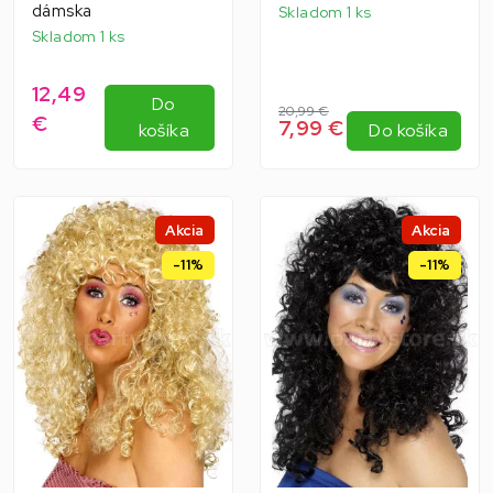
dámska
Skladom 1 ks
Skladom 1 ks
12,49
Do
20,99 €
€
7,99 €
košíka
Do košíka
Akcia
Akcia
-11%
-11%