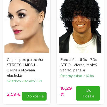
Čiapka pod parochňu -
Parochňa - 60s - 70s
STRETCH MESH -
AFRO - čierna, mokrý
čierna sieťovaná
vzhľad, pánska
elastická
Externý sklad > 10 ks
Skladom viac ako 5 ks
16,29
Do
2,59 €
€
Do košíka
košíka