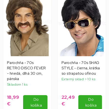
Parochňa - 70s
Parochňa - 70s SHAG
RETRO DISCO FEVER
STYLE - čierna, krátka
- hnedá, dlhá 30 cm,
so strapatou ofinou
pánska
Externý sklad > 10 ks
Skladom 1 ks
18,99
22,49
Do
Do
€
€
košíka
košíka