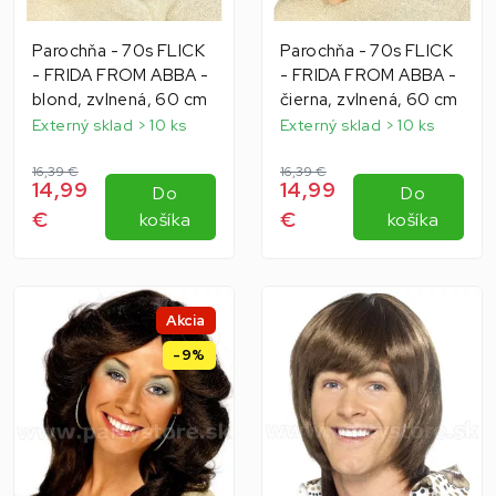
Parochňa - 70s FLICK
Parochňa - 70s FLICK
- FRIDA FROM ABBA -
- FRIDA FROM ABBA -
blond, zvlnená, 60 cm
čierna, zvlnená, 60 cm
Externý sklad > 10 ks
Externý sklad > 10 ks
16,39 €
16,39 €
14,99
14,99
Do
Do
€
€
košíka
košíka
Akcia
-9%