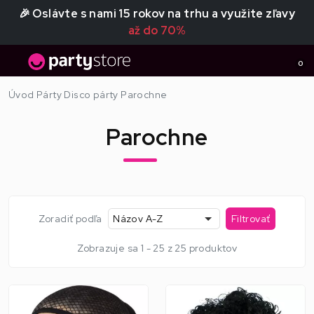
🎉 Oslávte s nami 15 rokov na trhu a využite zľavy
až do 70%
0
Úvod
Párty
Disco párty
Parochne
Parochne
Zoradiť podľa
Názov A-Z
Filtrovať
Zobrazuje sa 1 - 25 z 25 produktov