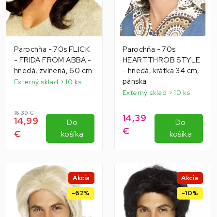
Parochňa - 70s FLICK
Parochňa - 70s
- FRIDA FROM ABBA -
HEARTTHROB STYLE
hnedá, zvlnená, 60 cm
- hnedá, krátka 34 cm,
pánska
Externý sklad > 10 ks
Externý sklad > 10 ks
16,39 €
14,39
14,99
Do
Do
€
€
košíka
košíka
Akcia
Akcia
-62%
-10%