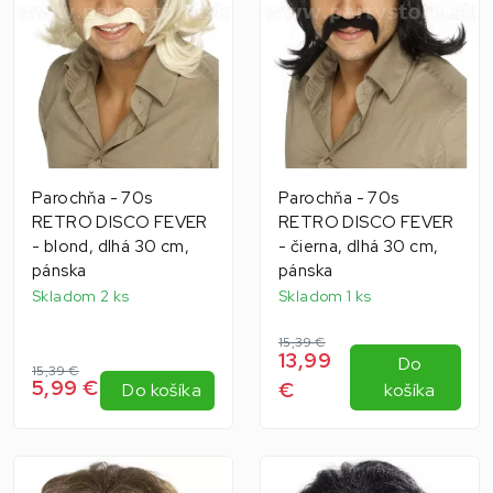
Parochňa - 70s
Parochňa - 70s
RETRO DISCO FEVER
RETRO DISCO FEVER
- blond, dlhá 30 cm,
- čierna, dlhá 30 cm,
pánska
pánska
Skladom 2 ks
Skladom 1 ks
15,39 €
13,99
Do
15,39 €
5,99 €
€
Do košíka
košíka