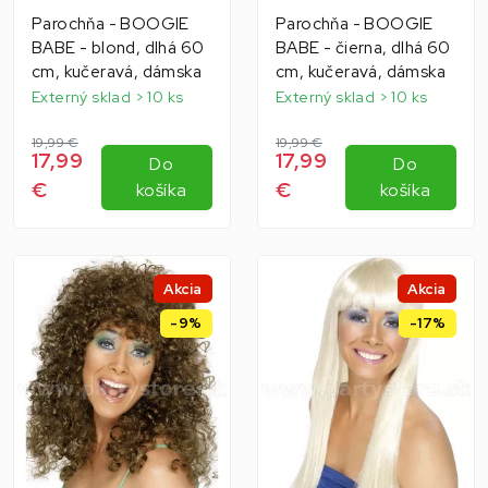
Parochňa - BOOGIE
Parochňa - BOOGIE
BABE - blond, dlhá 60
BABE - čierna, dlhá 60
cm, kučeravá, dámska
cm, kučeravá, dámska
Externý sklad > 10 ks
Externý sklad > 10 ks
19,99 €
19,99 €
17,99
17,99
Do
Do
€
€
košíka
košíka
Akcia
Akcia
-9%
-17%