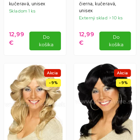
kučeravá, unisex
čierna, kučeravá,
unisex
Skladom 1 ks
Externý sklad > 10 ks
12,99
12,99
Do
Do
€
€
košíka
košíka
Akcia
Akcia
-9%
-9%