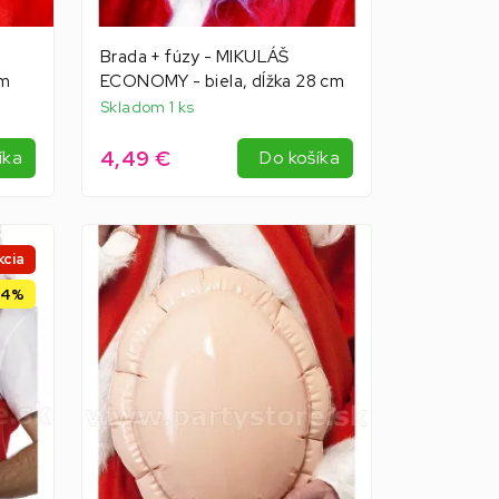
Brada + fúzy - MIKULÁŠ
cm
ECONOMY - biela, dĺžka 28 cm
Skladom 1 ks
4,49 €
íka
Do košíka
kcia
34%