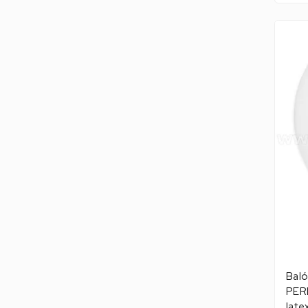
Baló
PERL
late