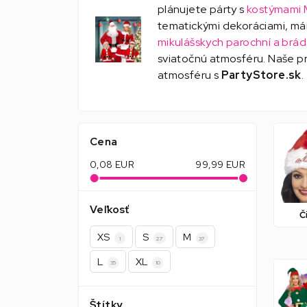
plánujete párty s
kostýmami 
tematickými dekoráciami, má
mikulášskych parochní a brád
sviatočnú atmosféru. Naše pro
atmosféru s
PartyStore.sk
.
Cena
0,08
EUR
99,99
EUR
Veľkosť
Č
XS
S
M
1
27
37
L
XL
35
10
Štítky