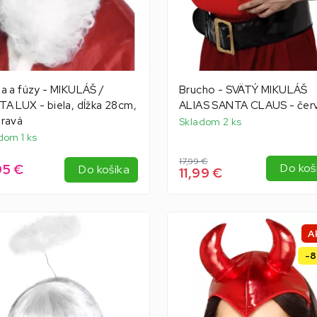
a a fúzy - MIKULÁŠ /
Brucho - SVÄTÝ MIKULÁŠ
A LUX - biela, dĺžka 28cm,
ALIAS SANTA CLAUS - čer
eravá
Skladom 2 ks
dom 1 ks
17,99 €
95 €
Do koš
Do košíka
11,99 €
A
-