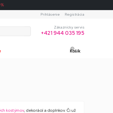
0%
Prihlásenie
Registrácia
Zákaznícky servis
+421 944 035 195
0
e
Košík
ých kostýmov
, dekorácií a doplnkov. Či už