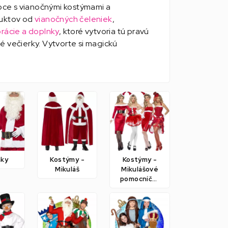
noce s vianočnými kostýmami a
duktov od
vianočných čeleniek
,
rácie a doplnky
, ktoré vytvoria tú pravú
é večierky. Vytvorte si magickú
nky
Kostýmy -
Kostýmy -
Mikuláš
Mikulášové
pomocníčky