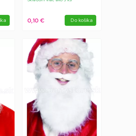
0,10 €
íka
Do košíka