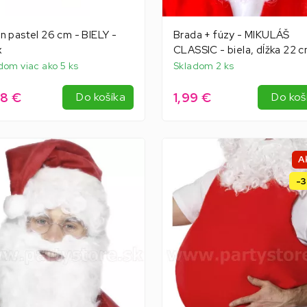
n pastel 26 cm - BIELY -
Brada + fúzy - MIKULÁŠ
x
CLASSIC - biela, dĺžka 22 
dom viac ako 5 ks
Skladom 2 ks
8 €
1,99 €
Do košíka
Do koš
A
-