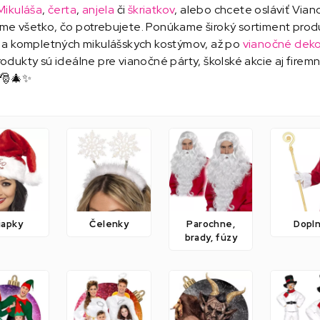
Mikuláša
,
čerta
,
anjela
či
škriatkov
, alebo chcete osláviť Via
me všetko, čo potrebujete. Ponúkame široký sortiment pro
a kompletných mikulášskych kostýmov, až po
vianočné deko
dukty sú ideálne pre vianočné párty, školské akcie aj firemn
 🎅🎄✨
iapky
Čelenky
Parochne,
Dopl
brady, fúzy