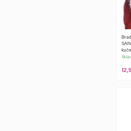
Brad
SANT
kuč
Skla
12,