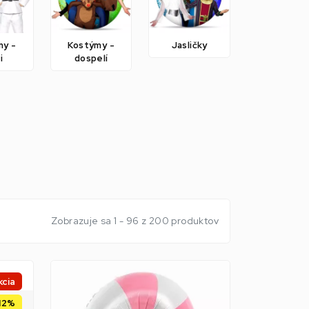
my -
Kostýmy -
Jasličky
i
dospelí
Zobrazuje sa 1 - 96 z 200 produktov
kcia
12%