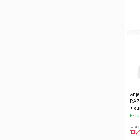
Anje
RAZI
+ au
Exte
14,49
13,