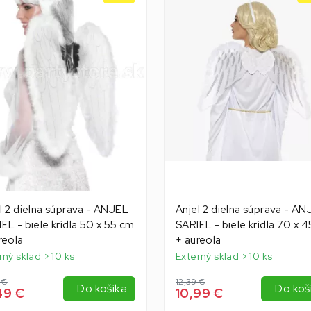
l 2 dielna súprava - ANJEL
Anjel 2 dielna súprava - A
EL - biele krídla 50 x 55 cm
SARIEL - biele krídla 70 x 
reola
+ aureola
rný sklad > 10 ks
Externý sklad > 10 ks
 €
12,39 €
Do košíka
Do koš
49 €
10,99 €