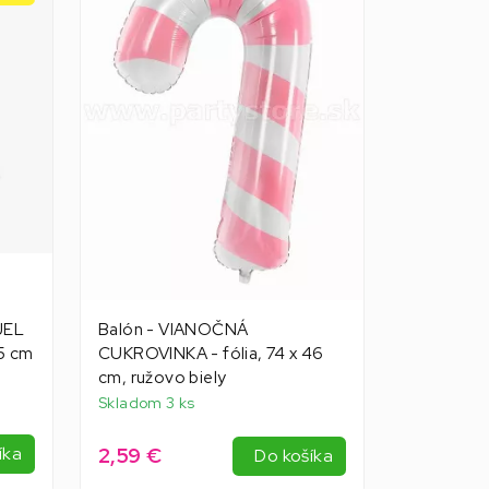
NJEL
Balón - VIANOČNÁ
45 cm
CUKROVINKA - fólia, 74 x 46
cm, ružovo biely
Skladom 3 ks
2,59 €
íka
Do košíka