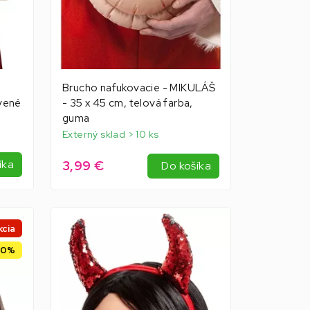
Brucho nafukovacie - MIKULÁŠ
vené
- 35 x 45 cm, telová farba,
guma
Externý sklad > 10 ks
3,99 €
íka
Do košíka
kcia
80%