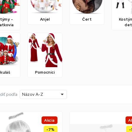
týmy -
Anjel
Čert
Kostý
iatkovia
det
kuláš
Pomocníci
diť podľa
Názov A-Z
Akcia
A
-7%
-