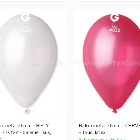
n metal 26 cm - BIELY
Balón metal 26 cm - ČER
EŤOVÝ - balenie 1 kus,
- 1 kus, latex
x
Skladom viac ako 5 ks