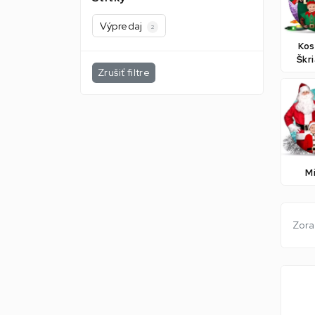
Výpredaj
2
Kos
Škr
Zrušiť filtre
Mi
Zora