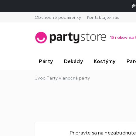
🎉
Obchodné podmienky
Kontaktujte nás
15 rokov na 
Párty
Dekády
Kostýmy
Par
Úvod
Párty
Vianočná párty
Pripravte sa na nezabudnut