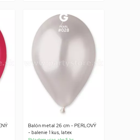
VENÝ
Balón metal 26 cm - PERLOVÝ
- balenie 1 kus, latex
Skladom viac ako 5 ks