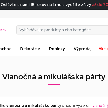
 Oslávte s nami 15 rokov na trhu a využite zľavy
až do 7
trhu
ochne
Dekorácie
Doplnky
Výpredaj
Akci
Vianočná a mikulášska párty
eľnú
vianočnú a mikulášsku párty
s našim výberom
vianočn