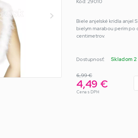
Kód: 29010
Biele anjelské krídla anje
bielym marabou perím po o
centimetrov.
Dostupnosť:
Skladom 2
6,99 €
4,49 €
Cena s DPH