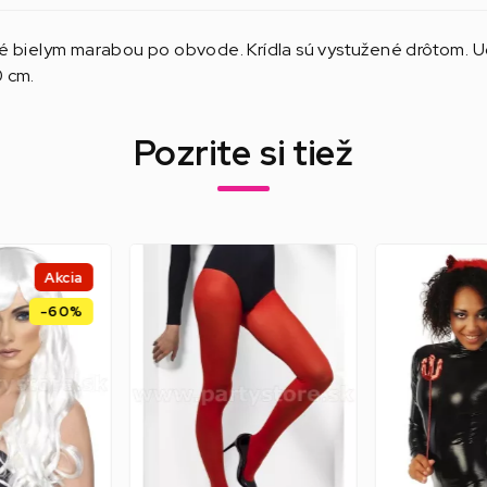
né bielym marabou po obvode. Krídla sú vystužené drôtom.
0 cm.
Pozrite si tiež
Akcia
-60%