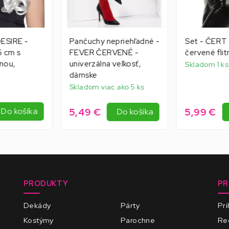
DESIRE -
Pančuchy nepriehľadné -
Set - ČERT -
5 cm s
FEVER ČERVENÉ -
červené flit
inou,
univerzálna veľkosť,
Skladom 1 ks
dámske
Skladom viac ako 5 ks
5,49 €
5,99 €
Do košíka
Do košíka
PRODUKTY
PR
Dekády
Párty
Pri
Kostýmy
Parochne
Reg