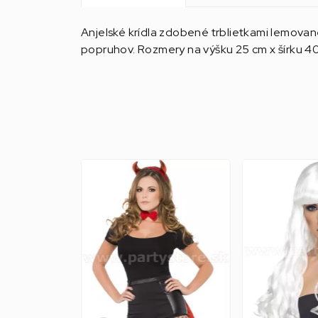
Anjelské krídla zdobené trblietkami lemova
popruhov. Rozmery na výšku 25 cm x šírku 4