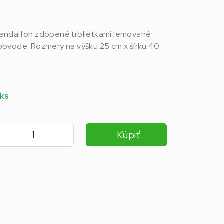
l Sandalfon zdobené trblietkami lemované
bvode. Rozmery na výšku 25 cm x šírku 40
 ks
Kúpiť