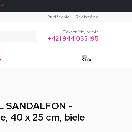
0%
Prihlásenie
Registrácia
Zákaznícky servis
+421 944 035 195
0
e
Košík
IEL SANDALFON -
, 40 x 25 cm, biele