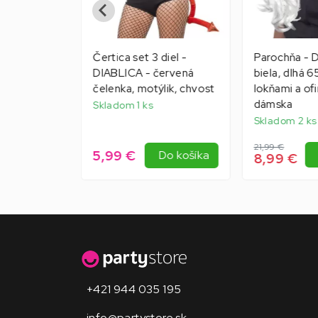
 OPERA
Čertica set 3 diel -
Parochňa - 
, dlhé 55
DIABLICA - červená
biela, dlhá 6
čelenka, motýlik, chvost
lokňami a of
dámska
Skladom 1 ks
Skladom 2 ks
21,99 €
5,99 €
Do košíka
Do košíka
8,99 €
+421 944 035 195
info@partystore.sk