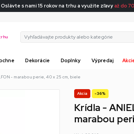
 Oslávte s nami 15 rokov na trhu a využite zľavy
až do 7
trhu
ochne
Dekorácie
Doplnky
Výpredaj
Akci
FON - marabou perie, 40 x 25 cm, biele
Akcia
-36%
Krídla - AN
marabou perie