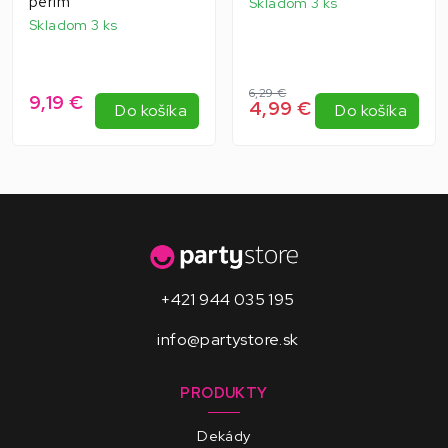
perím
Skladom 3 ks
Skladom 3 ks
6,29 €
9,19 €
4,99 €
Do košíka
Do košíka
+421 944 035 195
info@partystore.sk
PRODUKTY
Dekády