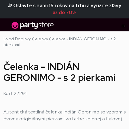
🎉 Oslávte s nami 15 rokov na trhu a využite zľavy
až do 70%
0
Úvod
Doplnky
Čelenky
Čelenka - INDIÁN GERONIMO - s 2
pierkami
Čelenka - INDIÁN
GERONIMO - s 2 pierkami
Kód: 22291
Autentická textilná čelenka Indián Geronimo so vzorom s
dvoma originálnymi pierkami vo farbe zelenej a fialovej.