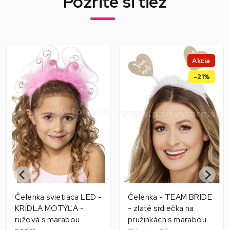
Pozrite si tiež
Akcia
-21%
Čelenka svietiaca LED -
Čelenka - TEAM BRIDE
KRÍDLA MOTÝĽA -
- zlaté srdiečka na
ružová s marabou
pružinkách s marabou