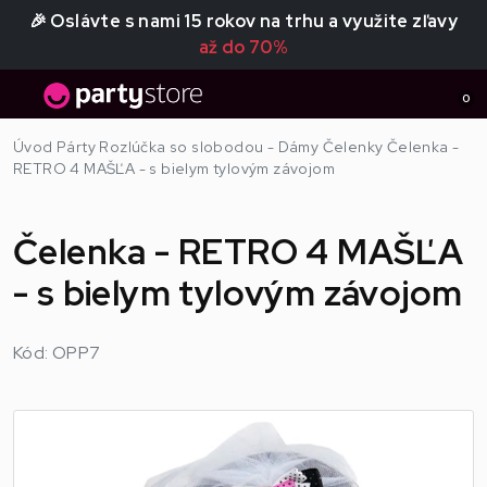
🎉 Oslávte s nami 15 rokov na trhu a využite zľavy
až do 70%
0
Úvod
Párty
Rozlúčka so slobodou - Dámy
Čelenky
Čelenka -
RETRO 4 MAŠĽA - s bielym tylovým závojom
Čelenka - RETRO 4 MAŠĽA
- s bielym tylovým závojom
Kód: OPP7