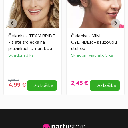
Čelenka - TEAM BRIDE
Čelenka - MINI
- zlaté srdiečka na
CYLINDER - s ružovou
pružinkách s marabou
stuhou
Skladom 3 ks
Skladom viac ako 5 ks
6,29 €
2,45 €
4,99 €
Do košíka
Do košíka