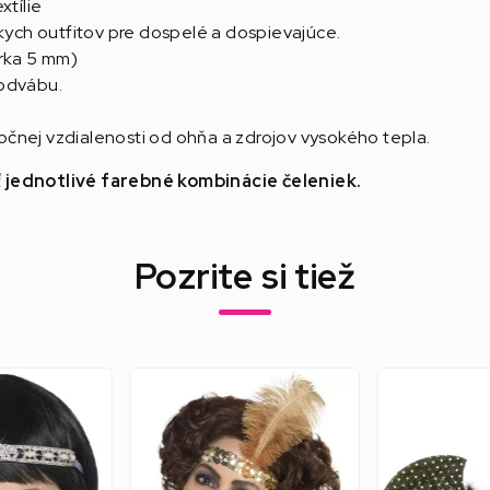
xtílie
ch outfitov pre dospelé a dospievajúce.
írka 5 mm)
hodvábu.
čnej vzdialenosti od ohňa a zdrojov vysokého tepla.
ť jednotlivé farebné kombinácie čeleniek.
Pozrite si tiež