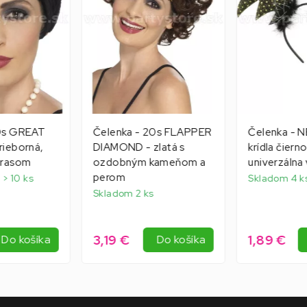
20s GREAT
Čelenka - 20s FLAPPER
Čelenka - 
rieborná,
DIAMOND - zlatá s
krídla čierno
trasom
ozdobným kameňom a
univerzálna 
perom
 > 10 ks
Skladom 4 k
Skladom 2 ks
3,19 €
1,89 €
Do košíka
Do košíka