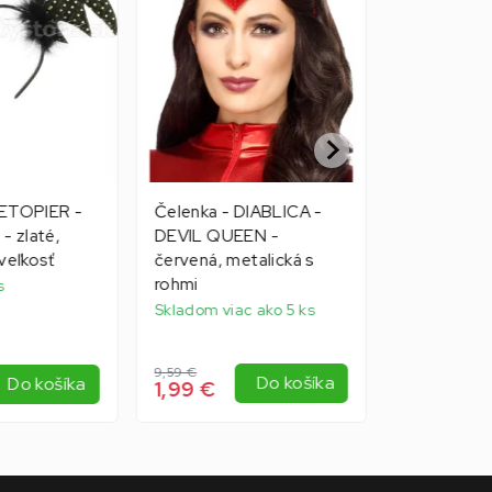
NETOPIER -
Čelenka - DIABLICA -
Čelenka -
 - zlaté,
DEVIL QUEEN -
FESTIVAL 
veľkosť
červená, metalická s
viacfarebná
rohmi
dámska
s
Skladom viac ako 5 ks
Skladom 1 k
9,59 €
3,95 €
Do košíka
Do košíka
1,99 €