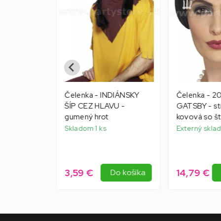
s WILD
Čelenka - INDIÁNSKY
Čelenka - 
ovaná,
ŠÍP CEZ HLAVU -
GATSBY - st
rnou mašľou
gumený hrot
kovová so š
Skladom 1 ks
Externý sklad
3,59 €
14,79 €
Do košíka
Do košíka