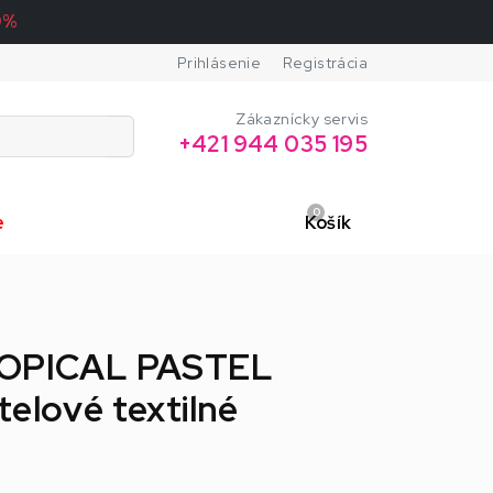
0%
Prihlásenie
Registrácia
Zákaznícky servis
+421 944 035 195
0
e
Košík
ROPICAL PASTEL
telové textilné