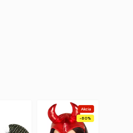
Akcia
-80%