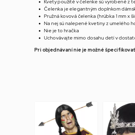
Kvety použité v čelenke sú vyrobené z te
Čelenka je elegantným doplnkom dámsky
Pružná kovová čelenka (hrúbka 1 mm x š
Na nej sú nalepené kvetiny z umelého 
Nie je to hračka
Uchovávajte mimo dosahu detí v dostato
Pri objednávaní nie je možné špecifikova