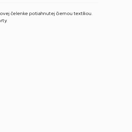
ej čelenke potiahnutej čiernou textíliou.
rty.