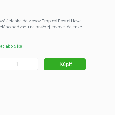
vá čelenka do vlasov Tropical Pastel Hawaii
elého hodvábu na pružnej kovovej čelenke.
ac ako 5 ks
Kúpiť