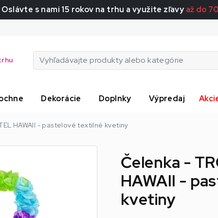
 Oslávte s nami 15 rokov na trhu a využite zľavy
až do 7
trhu
ochne
Dekorácie
Doplnky
Výpredaj
Akci
L HAWAII - pastelové textilné kvetiny
Čelenka - T
HAWAII - pas
kvetiny