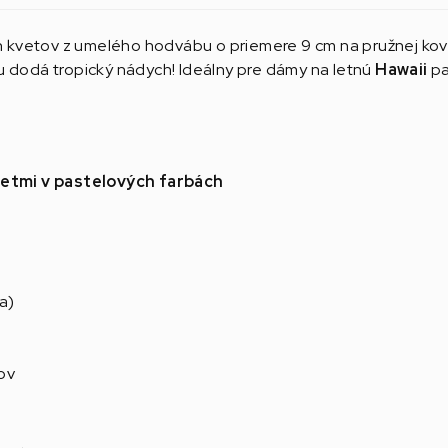
 kvetov z umelého hodvábu o priemere 9 cm na pružnej kovov
u dodá tropický nádych! Ideálny pre dámy na letnú
Hawaii
pa
kvetmi v pastelových farbách
a)
ov