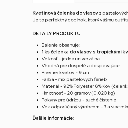
Kvetinová čelenka do vlasov
z pastelových
Je to perfektný doplnok, ktorý vášmu outfit
DETAILY PRODUKTU
:
Balenie obsahuje:
1 ks čelenka do vlasov s tropickými 
Veľkosť - jedna univerzálna
Vhodná pre dospelé a dospievajúce
Priemer kvetov - 9 cm
Farba - mix pastelových farieb
Materiál - 92% Polyester 8% Kov (čelenk
Hmotnosť - 20 gramov (0,020 kg)
Pokyny pre údržbu - suché čistenie
Vek odporúčaný výrobcom - 3 a viac rok
Ďalšie informácie
: