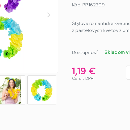
Kód: PP162309
Štýlová romantická kvetino
z pastelových kvetov z um
Dostupnosť:
Skladom vi
1,19 €
Cena s DPH