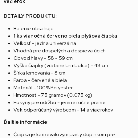
večierok
.
DETAILY PRODUKTU:
Balenie obsahuje:
1 ks vianočná červeno biela plyšová čiapka
Veľkosť - jedna univerzálna
Vhodná pre dospelých a dospievajúcich
Obvod hlavy - 58 - 59 cm
Výška čiapky (vrátane brmbolca) - 48 cm
Šírka lemovania - 8 cm
Farba - červená a biela
Materiál - 100% Polyester
Hmotnosť - 75 gramov (0,075 kg)
Pokyny pre údržbu - jemné ručné pranie
Vek odporúčaný výrobcom - 14 a viac rokov
Ďalšie informácie
:
Čiapka je karnevalovým party doplnkom pre