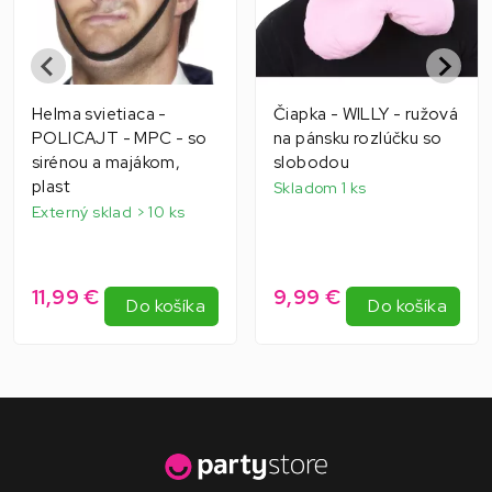
Helma svietiaca -
Čiapka - WILLY - ružová
POLICAJT - MPC - so
na pánsku rozlúčku so
sirénou a majákom,
slobodou
plast
Skladom 1 ks
Externý sklad > 10 ks
11,99 €
9,99 €
Do košíka
Do košíka