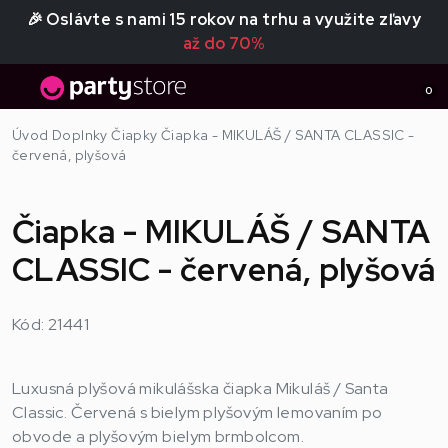
🎉 Oslávte s nami 15 rokov na trhu a využite zľavy
až do 70%
0
Úvod
Doplnky
Čiapky
Čiapka - MIKULÁŠ / SANTA CLASSIC -
červená, plyšová
Čiapka - MIKULÁŠ / SANTA
CLASSIC - červená, plyšová
Kód: 21441
Luxusná plyšová mikulášska čiapka Mikuláš / Santa
Classic. Červená s bielym plyšovým lemovaním po
obvode a plyšovým bielym brmbolcom.