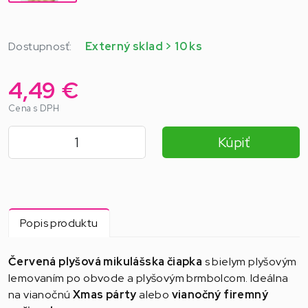
Dostupnosť:
Externý sklad > 10 ks
4,49 €
Cena s DPH
Kúpiť
Popis produktu
Červená plyšová mikulášska čiapka
s bielym plyšovým
lemovaním po obvode a plyšovým brmbolcom. Ideálna
na vianočnú
Xmas párty
alebo
vianočný firemný