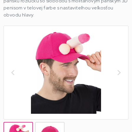
pánsku rozlúčku so slobodou s molitanovým pánskym 3D
penisom v telovej farbe s nastaviteľnou veľkosťou
obvodu hlavy.