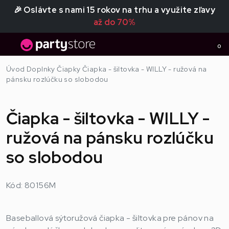
🎉 Oslávte s nami 15 rokov na trhu a využite zľavy
až do 70%
0
Úvod
Doplnky
Čiapky
Čiapka - šiltovka - WILLY - ružová na
pánsku rozlúčku so slobodou
Čiapka - šiltovka - WILLY -
ružová na pánsku rozlúčku
so slobodou
Kód: 80156M
Baseballová sýtoružová čiapka - šiltovka pre pánov na