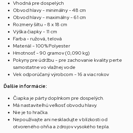
Vhodná pre dospelých
Obvod hlavy - minimálny - 48 cm
Obvod hlavy - maximálny - 61 cm
Rozmery šiltu - 8 x 18 cm
Výška čiapky - 11 cm
Farba - ružová, telová
Materiál - 100% Polyester
Hmotnosť - 90 gramov (0,090 kg)
Pokyny pre údržbu - pre zachovanie kvality perte
samostatne vo vlažnej vode
Vek odporúčaný výrobcom - 16 a viac rokov
Ďalšie informácie
:
Čiapka je párty doplnkom pre dospelých.
Má nastaviteľnú veľkosť obvodu hlavy.
Nie je to hračka.
Nepoužívajte ani neskladujte v blízkosti od
otvoreného ohňa a zdrojov vysokého tepla.