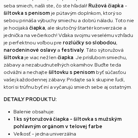
seba smiech, našli ste, čo ste hľadali!
Ružová čiapka
-
šiltovka s penisom
je pútavým doplnkom, ktorý so
sebou prináša výbuchy smiechu a dobrú náladu. Toto nie
je hocijaká
čiapka
, ale skutočný štartér konverzácie a
jednička na večierkoch! Vďaka svojmu veselému vzhľadu
je perfektnou voľbou pre
rozlúčky so slobodou
,
narodeninové oslavy
a
festivaly
. Táto sýtoružová
šiltovka
je viac než len
čiapka
. Je prísľubom smiechu,
zábavy a nezabudnuteľných okamihov. Buďte teda
odvážni a nechajte
šiltovku
s penisom
byť súčasťou
vašej každodennej zábavy. Pridajte sa k skupine ľudí,
ktorí si trúfnu byť iní a vyčarujú smiech sebe aj ostatným.
DETAILY PRODUKTU:
Balenie obsahuje:
1 ks sýtoružová čiapka - šiltovka s mužským
pohlavným orgánom v telovej farbe
Veľkosť - jedna univerzálna