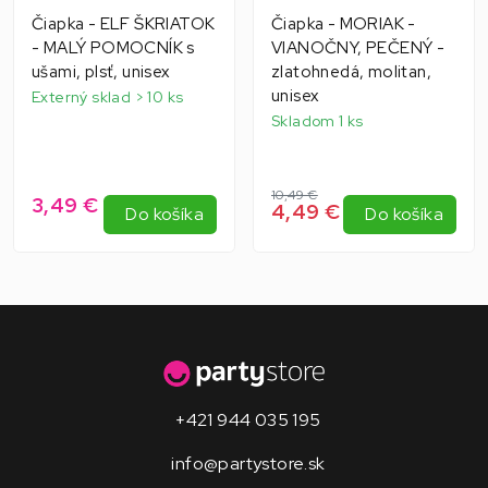
Čiapka - ELF ŠKRIATOK
Čiapka - MORIAK -
- MALÝ POMOCNÍK s
VIANOČNY, PEČENÝ -
ušami, plsť, unisex
zlatohnedá, molitan,
unisex
Externý sklad > 10 ks
Skladom 1 ks
10,49 €
3,49 €
4,49 €
Do košíka
Do košíka
+421 944 035 195
info@partystore.sk