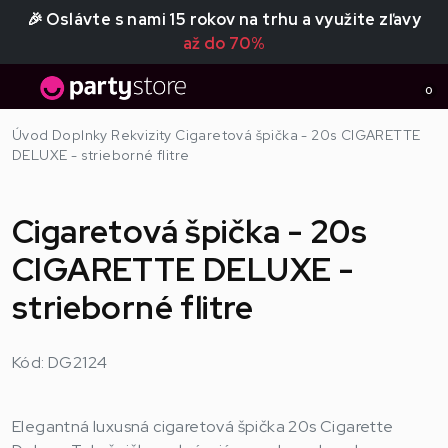
🎉 Oslávte s nami 15 rokov na trhu a využite zľavy
až do 70%
0
Úvod
Doplnky
Rekvizity
Cigaretová špička - 20s CIGARETTE
DELUXE - strieborné flitre
Cigaretová špička - 20s
CIGARETTE DELUXE -
strieborné flitre
Kód: DG2124
Elegantná luxusná cigaretová špička 20s Cigarette