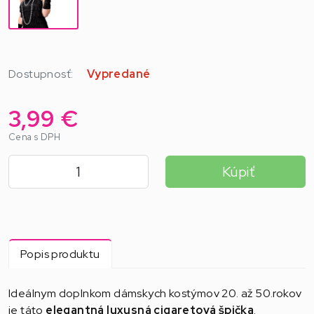
Dostupnosť:
Vypredané
3,99 €
Cena s DPH
Kúpiť
Popis produktu
Ideálnym doplnkom dámskych kostýmov 20. až 50.rokov
je táto
elegantná luxusná cigaretová špička
.