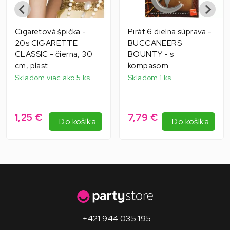
Cigaretová špička -
Pirát 6 dielna súprava -
20s CIGARETTE
BUCCANEERS
CLASSIC - čierna, 30
BOUNTY - s
cm, plast
kompasom
Skladom viac ako 5 ks
Skladom 1 ks
1,25 €
7,79 €
Do košíka
Do košíka
+421 944 035 195