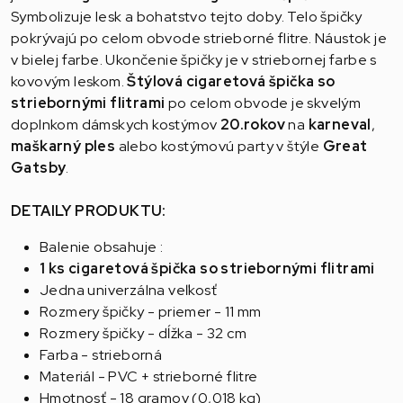
Symbolizuje lesk a bohatstvo tejto doby. Telo špičky
pokrývajú po celom obvode strieborné flitre. Náustok je
v bielej farbe. Ukončenie špičky je v striebornej farbe s
kovovým leskom.
Štýlová cigaretová špička so
striebornými flitrami
po celom obvode je skvelým
doplnkom dámskych kostýmov
20.rokov
na
karneval
,
maškarný ples
alebo kostýmovú party v štýle
Great
Gatsby
.
DETAILY PRODUKTU:
Balenie obsahuje :
1 ks cigaretová špička so striebornými flitrami
Jedna univerzálna veľkosť
Rozmery špičky - priemer - 11 mm
Rozmery špičky - dĺžka - 32 cm
Farba - strieborná
Materiál - PVC + strieborné flitre
Hmotnosť - 18 gramov (0,018 kg)