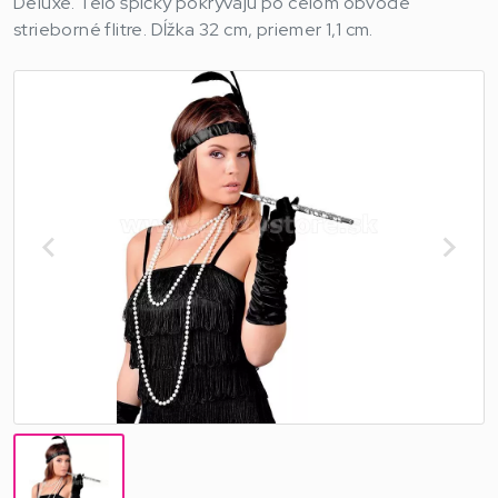
Deluxe. Telo špičky pokrývajú po celom obvode
strieborné flitre. Dĺžka 32 cm, priemer 1,1 cm.