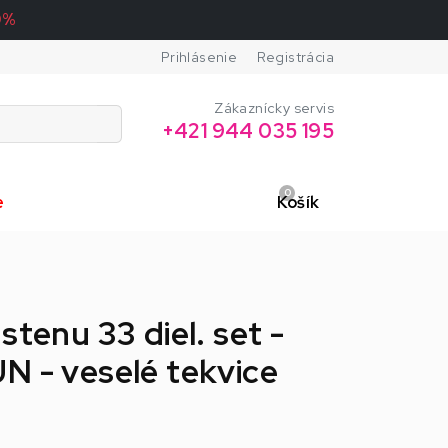
0%
Prihlásenie
Registrácia
Zákaznícky servis
+421 944 035 195
0
e
Košík
stenu 33 diel. set -
N - veselé tekvice