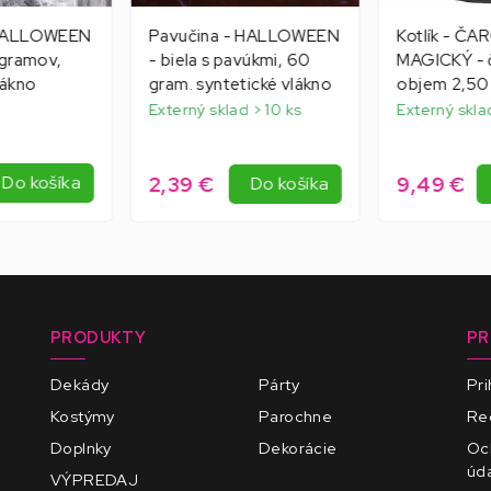
 HALLOWEEN
Pavučina - HALLOWEEN
Kotlík - Č
 gramov,
- biela s pavúkmi, 60
MAGICKÝ - č
lákno
gram. syntetické vlákno
objem 2,50 l
Externý sklad > 10 ks
Externý skla
2,39 €
9,49 €
Do košíka
Do košíka
PRODUKTY
PR
Dekády
Párty
Pri
Kostýmy
Parochne
Reg
Doplnky
Dekorácie
Oc
úd
VÝPREDAJ