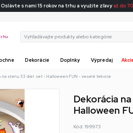
 Oslávte s nami 15 rokov na trhu a využite zľavy
až do 7
trhu
ochne
Dekorácie
Doplnky
Výpredaj
Akci
 na stenu 33 diel. set - Halloween FUN - veselé tekvice
Dekorácia na 
Halloween FU
Kód: 199973