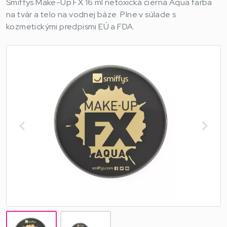
Smiffys Make-Up FX 16 ml netoxická čierna Aqua farba
na tvár a telo na vodnej báze. Plne v súlade s
kozmetickými predpismi EÚ a FDA.