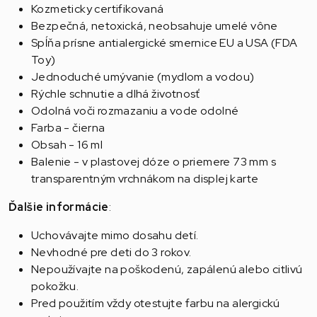
Kozmeticky certifikovaná
Bezpečná, netoxická, neobsahuje umelé vône
Spĺňa prísne antialergické smernice EU a USA (FDA
Toy)
Jednoduché umývanie (mydlom a vodou)
Rýchle schnutie a dlhá životnosť
Odolná voči rozmazaniu a vode odolné
Farba - čierna
Obsah - 16 ml
Balenie - v plastovej dóze o priemere 73 mm s
transparentným vrchnákom na displej karte
Ďalšie informácie
:
Uchovávajte mimo dosahu detí.
Nevhodné pre deti do 3 rokov.
Nepoužívajte na poškodenú, zapálenú alebo citlivú
pokožku.
Pred použitím vždy otestujte farbu na alergickú