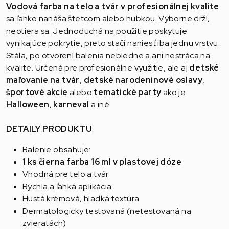
Vodová farba na telo a tvár v profesionálnej kvalite
sa ľahko nanáša štetcom alebo hubkou. Výborne drží,
neotiera sa. Jednoduchá na použitie poskytuje
vynikajúce pokrytie, preto stačí naniesť iba jednu vrstvu.
Stála, po otvorení balenia nebledne a ani nestráca na
kvalite. Určená pre profesionálne využitie, ale aj
detské
maľovanie na tvár
,
detské
narodeninové oslavy
,
športové akcie
alebo
tematické party
ako je
Halloween
,
karneval
a iné.
DETAILY PRODUKTU
:
Balenie obsahuje:
1 ks čierna farba 16 ml v plastovej dóze
Vhodná pre telo a tvár
Rýchla a ľahká aplikácia
Hustá krémová, hladká textúra
Dermatologicky testovaná (netestovaná na
zvieratách)