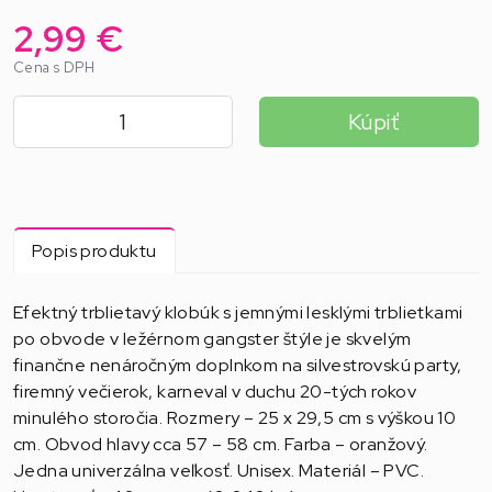
2,99 €
Cena s DPH
Kúpiť
Popis produktu
Efektný trblietavý klobúk s jemnými lesklými trblietkami
po obvode v ležérnom gangster štýle je skvelým
finančne nenáročným doplnkom na silvestrovskú party,
firemný večierok, karneval v duchu 20-tých rokov
minulého storočia. Rozmery – 25 x 29,5 cm s výškou 10
cm. Obvod hlavy cca 57 – 58 cm. Farba – oranžový.
Jedna univerzálna veľkosť. Unisex. Materiál – PVC.