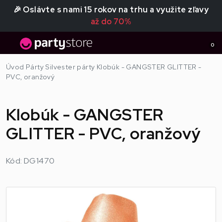
🎉 Oslávte s nami 15 rokov na trhu a využite zľavy
až do 70%
0
Úvod
Párty
Silvester párty
Klobúk - GANGSTER GLITTER -
PVC, oranžový
Klobúk - GANGSTER
GLITTER - PVC, oranžový
Kód: DG1470