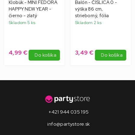
Klobúk - MINI FEDORA
Balón - ČÍSLICA 0 -
HAPPY NEW YEAR -
výška 86 cm,
čierno - zlatý
strieborný, fólia
Skladom 5 ks
Skladom 2 ks
4,99 €
3,49 €
Do košíka
Do košíka
+421 944 035 195
info@partystore.sk