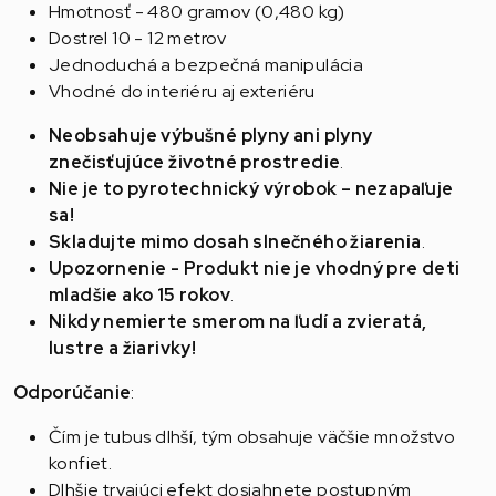
Hmotnosť - 480 gramov (0,480 kg)
Dostrel 10 - 12 metrov
Jednoduchá a bezpečná manipulácia
Vhodné do interiéru aj exteriéru
Neobsahuje výbušné plyny ani plyny
znečisťujúce životné prostredie
.
Nie je to pyrotechnický výrobok – nezapaľuje
sa!
Skladujte mimo dosah slnečného žiarenia
.
Upozornenie - Produkt nie je vhodný pre deti
mladšie ako 15 rokov
.
Nikdy nemierte smerom na ľudí a zvieratá,
lustre a žiarivky!
Odporúčanie
:
Čím je tubus dlhší, tým obsahuje väčšie množstvo
konfiet.
Dlhšie trvajúci efekt dosiahnete postupným