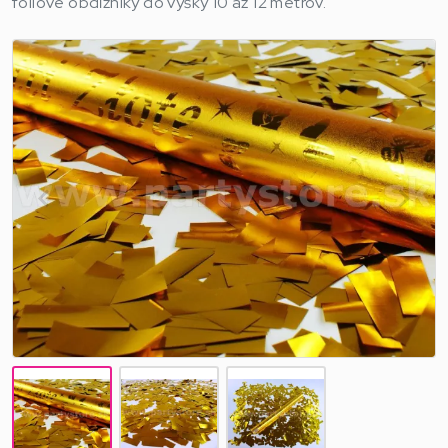
fóliové obdĺžniky do výšky 10 až 12 metrov.