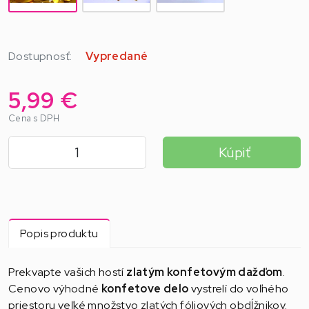
Dostupnosť:
Vypredané
5,99 €
Cena s DPH
Kúpiť
Popis produktu
Prekvapte vašich hostí
zlatým konfetovým dažďom
.
Cenovo výhodné
konfetove delo
vystrelí do voľného
priestoru veľké množstvo zlatých fóliových obdĺžnikov.