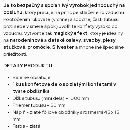
Je to
bezpečný
a
spoľahlivý výrobok jednoduchý na
obsluhu
, ktorý pracuje na princípe stlačeného vzduchu.
Pootočením rukoväte (vrchnej a spodnej časti tubusu
proti sebe v smere šípok) uvoľnite konfety vysoko do
vzduchu. Vytvoríte tak
magický efekt
, ktorý je ideálny
na
narodeninové
a
detské oslavy
,
svadby
,
plesy
,
stužkové
,
promócie
,
Silvester
a mnohé iné špeciálne
príležitosti.
DETAILY PRODUKTU
:
Balenie obsahuje:
1 kus konfetove delo so zlatými konfetami v
tvare obdĺžnika
Dĺžka tubusu (mini dela) - 1000 mm
Priemer tubusu - 50 mm
Náplň - zlaté fóliové obdĺžniky s rozmermi 45 x 15
mm
Farba - zlatá