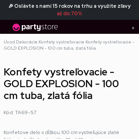
🎉 Oslávte s nami 15 rokov na trhu a využite zľavy
až do 70%
0
Úvod
Dekorácie
Konfety vystreľovacie
Konfety vystreľovacie -
GOLD EXPLOSION - 100 cm tuba, zlatá fólia
Konfety vystreľovacie -
GOLD EXPLOSION - 100
cm tuba, zlatá fólia
Kód: TA69-57
Konfetove delo s dĺžkou 100 cm vystreľujúce zlaté