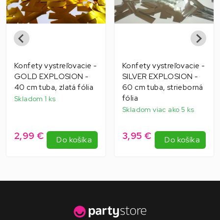
Konfety vystreľovacie -
Konfety vystreľovacie -
GOLD EXPLOSION -
SILVER EXPLOSION -
40 cm tuba, zlatá fólia
60 cm tuba, strieborná
fólia
Skladom 1 ks
Skladom viac ako 5 ks
2,99 €
3,95 €
Do košíka
Do košíka