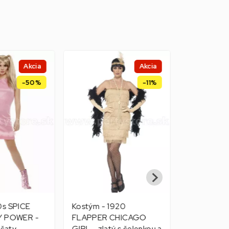
Akcia
Akcia
-50%
-11%
0s SPICE
Kostým - 1920
Kostým - 
Y POWER -
FLAPPER CHICAGO
POWER - v