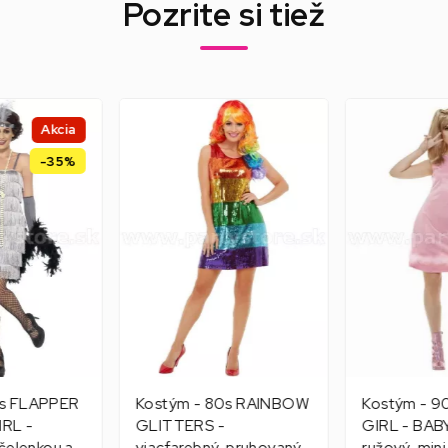
Pozrite si tiež
Akcia
-35%
0s FLAPPER
Kostým - 80s RAINBOW
Kostým - 9
RL -
GLITTERS -
GIRL - BAB