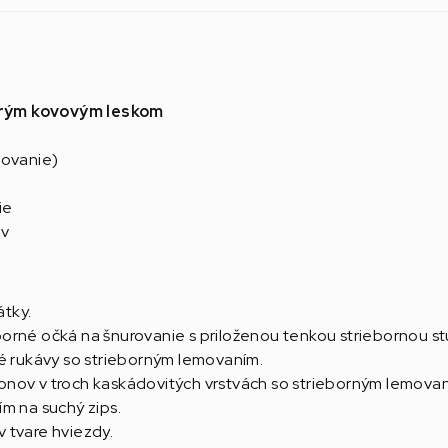
drým kovovým leskom
movanie)
ie
ov
átky.
orné očká na šnurovanie s priloženou tenkou striebornou s
é rukávy so strieborným lemovaním.
nov v troch kaskádovitých vrstvách so strieborným lemovan
m na suchý zips.
 tvare hviezdy.