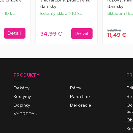
 čelenkou a
viacfarebný, pruhovaný,
ružový, mini
dámsky
dámsky
 > 10 ks
Externý sklad > 10 ks
Skladom 1 ks
22,99 €
34,99 €
Detail
Detail
11,49 €
PRODUKTY
PR
Dekády
Párty
Pri
Kostýmy
Parochne
Reg
Doplnky
Dekorácie
Oc
úd
VÝPREDAJ
Ob
Kon