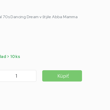
al 70s Dancing Dream v štýle Abba Mamma
lad > 10 ks
Kúpiť