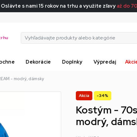
 Oslávte s nami 15 rokov na trhu a využite zľavy
až do 7
trhu
ochne
Dekorácie
Doplnky
Výpredaj
Akci
EAM - modrý, dámsky
Akcia
-34%
Kostým - 70
modrý, dáms