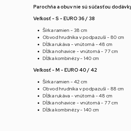
Parochňa a obuv nie sú súčasťou dodávk
Veľkosť - S - EURO 36 / 38
Šírka ramien - 38 cm
Obvod hrudníka v podpazuší - 80 cm
Dĺžka rukáva - vnútorná - 48 cm
Dĺžka nohavice - vnútorná - 77 cm
Dĺžka kombinézy - 140 cm
Veľkosť - M - EURO 40 / 42
Šírka ramien - 42 cm
Obvod hrudníka v podpazuší - 88 cm
Dĺžka rukáva - vnútorná - 48 cm
Dĺžka nohavice - vnútorná - 77 cm
Dĺžka kombinézy - 140 cm