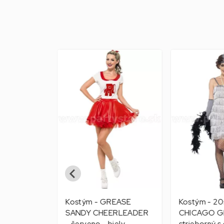
s FEVER
Kostým - GREASE
Kostým - 2
 - ružové
SANDY CHEERLEADER
CHICAGO GI