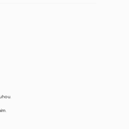
tuhou.
ím.