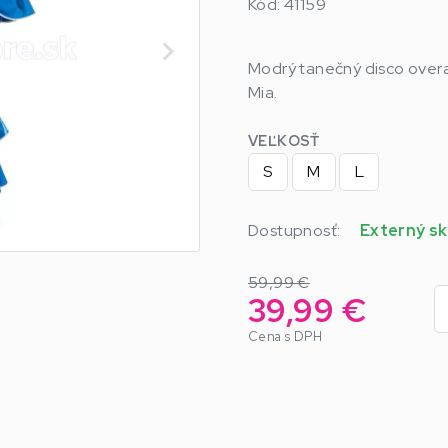
Kód: 41159
Modrý tanečný disco over
Mia.
VEĽKOSŤ
S
M
L
Dostupnosť:
Externý sk
59,99 €
39,99 €
Cena s DPH