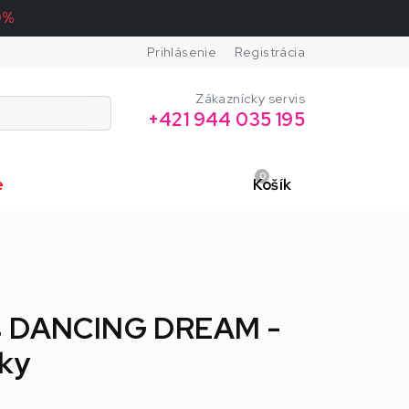
0%
Prihlásenie
Registrácia
Zákaznícky servis
+421 944 035 195
0
e
Košík
s DANCING DREAM -
ky