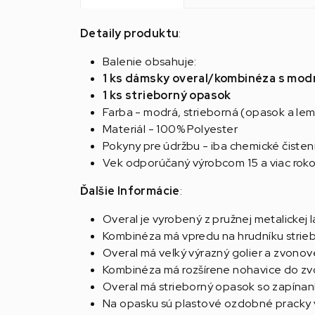
Detaily produktu
:
Balenie obsahuje:
1 ks dámsky overal/kombinéza s mo
1 ks strieborný opasok
Farba - modrá, strieborná (opasok a le
Materiál - 100% Polyester
Pokyny pre údržbu - iba chemické čisten
Vek odporúčaný výrobcom 15 a viac rok
Ďalšie Informácie
:
Overal je vyrobený z pružnej metalickej l
Kombinéza má vpredu na hrudníku strieb
Overal má veľký výrazný golier a zvonov
Kombinéza má rozšírene nohavice do zvo
Overal má strieborný opasok so zapínaní
Na opasku sú plastové ozdobné pracky v