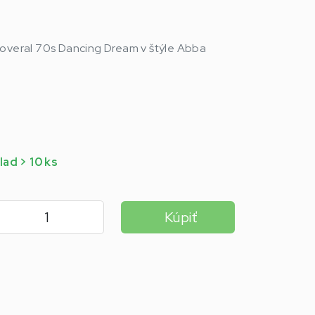
 overal 70s Dancing Dream v štýle Abba
lad > 10 ks
Kúpiť