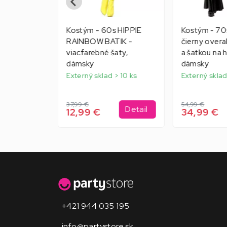
 SEXI
Kostým - 60s HIPPIE
Kostým - 70
elené šaty
RAINBOW BATIK -
čierny overa
kou a
viacfarebné šaty,
a šatkou na h
dámsky
dámsky
Externý sklad > 10 ks
Externý sklad
37,99 €
54,99 €
Detail
Detail
12,99 €
34,99 €
+421 944 035 195
info@partystore.sk