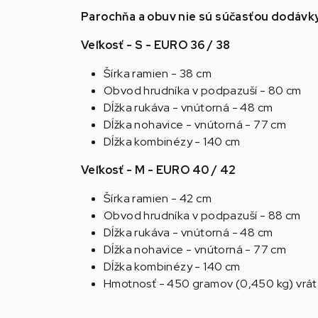
Parochňa a obuv nie sú súčasťou dodávk
Veľkosť - S - EURO 36 / 38
Šírka ramien - 38 cm
Obvod hrudníka v podpazuší - 80 cm
Dĺžka rukáva - vnútorná - 48 cm
Dĺžka nohavice - vnútorná - 77 cm
Dĺžka kombinézy - 140 cm
Veľkosť - M - EURO 40 / 42
Šírka ramien - 42 cm
Obvod hrudníka v podpazuší - 88 cm
Dĺžka rukáva - vnútorná - 48 cm
Dĺžka nohavice - vnútorná - 77 cm
Dĺžka kombinézy - 140 cm
Hmotnosť - 450 gramov (0,450 kg) vrá