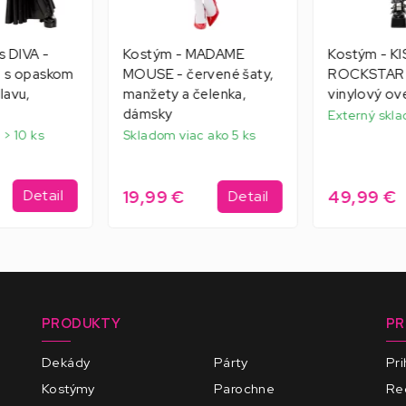
s DIVA -
Kostým - MADAME
Kostým - KI
l s opaskom
MOUSE - červené šaty,
ROCKSTAR -
lavu,
manžety a čelenka,
vinylový ov
dámsky
Externý skla
 > 10 ks
Skladom viac ako 5 ks
19,99 €
49,99 €
Detail
Detail
PRODUKTY
PR
Dekády
Párty
Pri
Kostýmy
Parochne
Reg