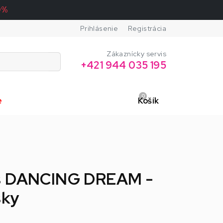
0%
Prihlásenie
Registrácia
Zákaznícky servis
+421 944 035 195
0
e
Košík
s DANCING DREAM -
sky