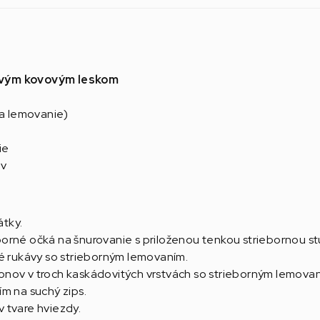
ovým kovovým leskom
 a lemovanie)
ie
ov
átky.
orné očká na šnurovanie s priloženou tenkou striebornou s
é rukávy so strieborným lemovaním.
nov v troch kaskádovitých vrstvách so strieborným lemovan
m na suchý zips.
 tvare hviezdy.