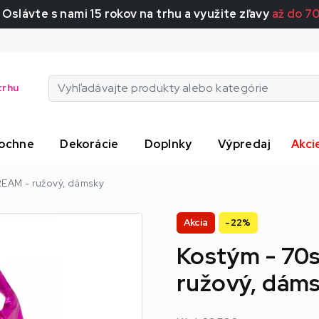
 Oslávte s nami 15 rokov na trhu a využite zľavy
až do 7
trhu
ochne
Dekorácie
Doplnky
Výpredaj
Akci
EAM - ružový, dámsky
Akcia
-22%
Kostým - 70
ružový, dám