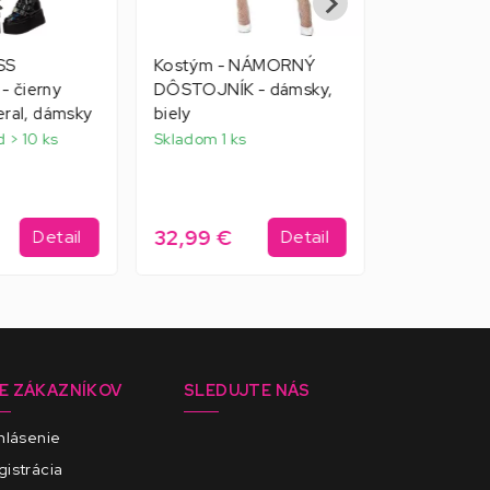
SS
Kostým - NÁMORNÝ
Kostým - 6
 čierny
DÔSTOJNÍK - dámsky,
viacfarebné
eral, dámsky
biely
do vlasov,
d > 10 ks
Skladom 1 ks
Externý skla
32,99 €
19,99 €
Detail
Detail
E ZÁKAZNÍKOV
SLEDUJTE NÁS
hlásenie
istrácia