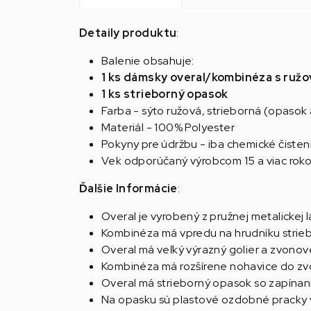
Detaily produktu
:
Balenie obsahuje:
1 ks dámsky overal/kombinéza s ruž
1 ks strieborný opasok
Farba - sýto ružová, strieborná (opasok
Materiál - 100% Polyester
Pokyny pre údržbu - iba chemické čisten
Vek odporúčaný výrobcom 15 a viac rok
Ďalšie Informácie
:
Overal je vyrobený z pružnej metalickej l
Kombinéza má vpredu na hrudníku strieb
Overal má veľký výrazný golier a zvonov
Kombinéza má rozšírene nohavice do zvo
Overal má strieborný opasok so zapínaní
Na opasku sú plastové ozdobné pracky v