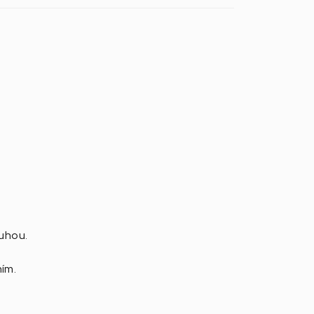
tuhou.
ím.