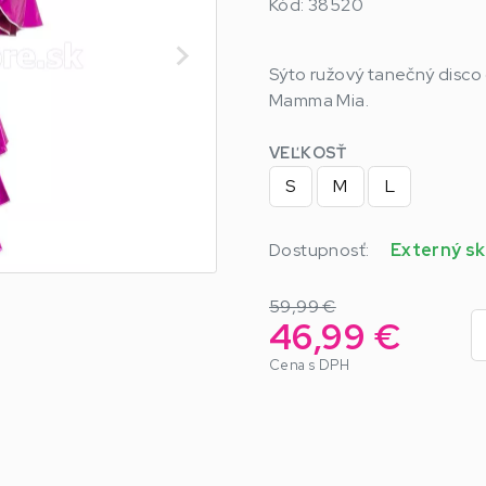
Kód: 38520
Sýto ružový tanečný disco
Mamma Mia.
VEĽKOSŤ
S
M
L
Dostupnosť:
Externý sk
59,99 €
46,99 €
Cena s DPH