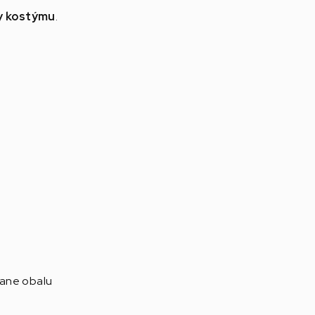
y kostýmu
.
tane obalu