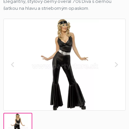
Elegantný, štýlový čierny overal 70s Diva s čiernou
šatkou na hlavu a strieborným opaskom.