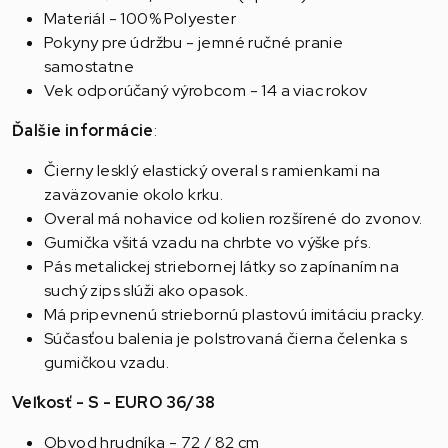
Materiál - 100% Polyester
Pokyny pre údržbu - jemné ručné pranie
samostatne
Vek odporúčaný výrobcom - 14 a viac rokov
Ďalšie informácie
:
Čierny lesklý elastický overal s ramienkami na
zaväzovanie okolo krku.
Overal má nohavice od kolien rozšírené do zvonov.
Gumička všitá vzadu na chrbte vo výške pŕs.
Pás metalickej striebornej látky so zapínaním na
suchý zips slúži ako opasok.
Má pripevnenú striebornú plastovú imitáciu pracky.
Súčasťou balenia je polstrovaná čierna čelenka s
gumičkou vzadu.
Veľkosť - S - EURO 36/38
Obvod hrudníka - 72 / 82 cm