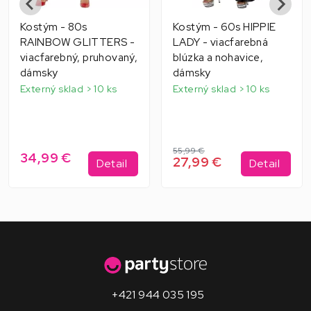
Kostým - 80s
Kostým - 60s HIPPIE
RAINBOW GLITTERS -
LADY - viacfarebná
viacfarebný, pruhovaný,
blúzka a nohavice,
dámsky
dámsky
Externý sklad > 10 ks
Externý sklad > 10 ks
55,99 €
34,99 €
27,99 €
Detail
Detail
+421 944 035 195