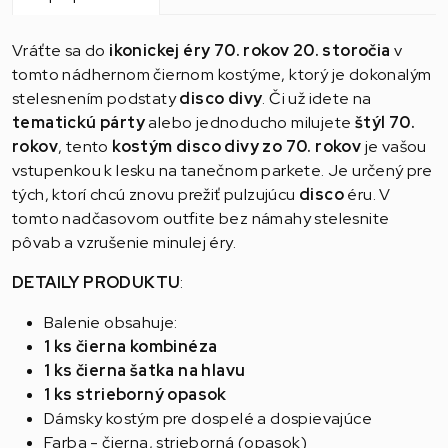
Vráťte sa do
ikonickej éry 70. rokov 20. storočia
v
tomto nádhernom čiernom kostýme, ktorý je dokonalým
stelesnením podstaty
disco divy
. Či už idete na
tematickú párty
alebo jednoducho milujete
štýl 70.
rokov
, tento
kostým disco divy zo 70. rokov
je vašou
vstupenkou k lesku na tanečnom parkete. Je určený pre
tých, ktorí chcú znovu prežiť pulzujúcu
disco
éru. V
tomto nadčasovom outfite bez námahy stelesnite
pôvab a vzrušenie minulej éry.
DETAILY PRODUKTU
:
Balenie obsahuje:
1 ks čierna kombinéza
1 ks čierna šatka na hlavu
1 ks strieborný opasok
Dámsky kostým pre dospelé a dospievajúce
Farba - čierna, strieborná (opasok)