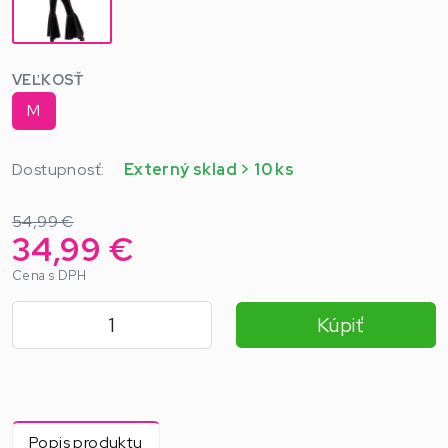
VEĽKOSŤ
M
Dostupnosť:
Externý sklad > 10 ks
54,99 €
34,99 €
Cena s DPH
Kúpiť
Popis produktu