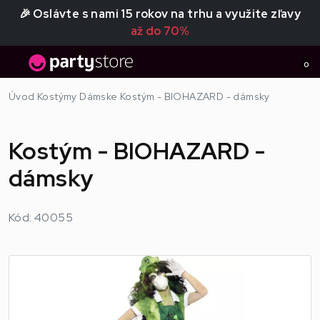
🎉 Oslávte s nami 15 rokov na trhu a využite zľavy
až do 70%
0
Úvod
Kostýmy
Dámske
Kostým - BIOHAZARD - dámsky
Kostým - BIOHAZARD -
dámsky
Kód: 40055