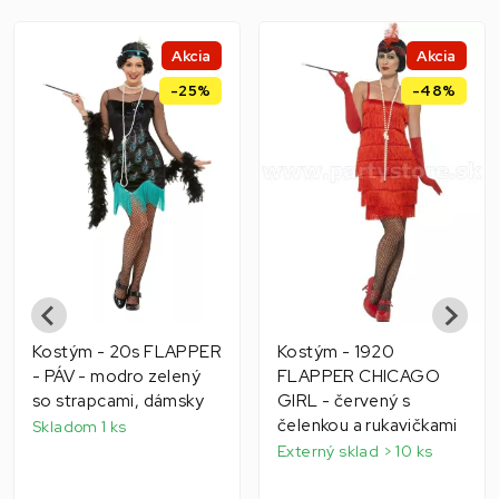
Akcia
Akcia
-25%
-48%
Kostým - 20s FLAPPER
Kostým - 1920
- PÁV - modro zelený
FLAPPER CHICAGO
so strapcami, dámsky
GIRL - červený s
čelenkou a rukavičkami
Skladom 1 ks
Externý sklad > 10 ks