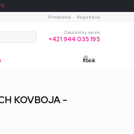
0%
Prihlásenie
Registrácia
Zákaznícky servis
+421 944 035 195
0
e
Košík
UCH KOVBOJA -