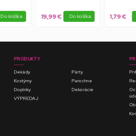
19,99 €
1,79 €
Do košíka
Do košíka
PRODUKTY
PR
Dekády
Párty
Pri
Kostýmy
Parochne
Reg
Doplnky
Dekorácie
Oc
úd
VÝPREDAJ
Ob
Kon