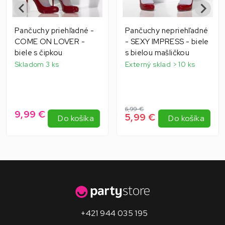
Pančuchy priehľadné -
Pančuchy nepriehľadné
COME ON LOVER -
- SEXY IMPRESS - biele
biele s čipkou
s bielou mašličkou
Skladom 3 ks
Externý sklad > 10 ks
6,99 €
9,99 €
5,99 €
Do košíka
Do košíka
+421 944 035 195