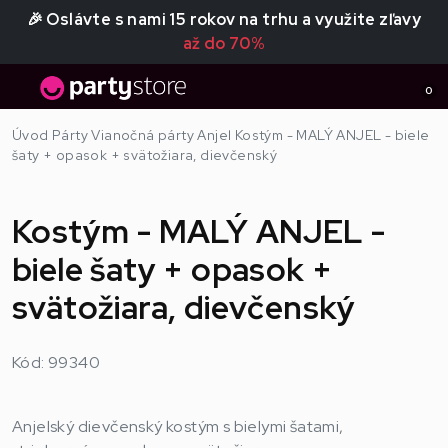
🎉 Oslávte s nami 15 rokov na trhu a využite zľavy
až do 70%
0
Úvod
Párty
Vianočná párty
Anjel
Kostým - MALÝ ANJEL - biele
šaty + opasok + svätožiara, dievčenský
Kostým - MALÝ ANJEL -
biele šaty + opasok +
svätožiara, dievčenský
Kód: 99340
Anjelský dievčenský kostým s bielymi šatami,