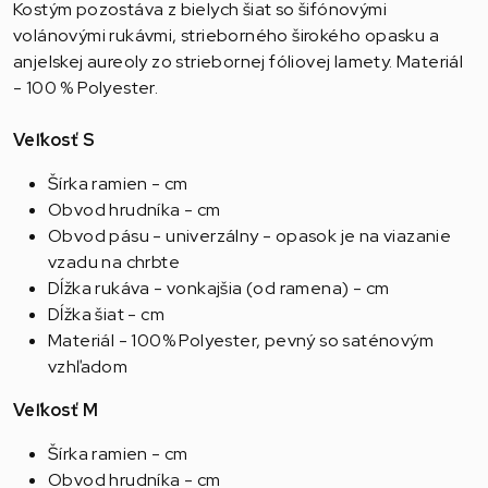
Kostým pozostáva z bielych šiat so šifónovými
volánovými rukávmi, strieborného širokého opasku a
anjelskej aureoly zo striebornej fóliovej lamety. Materiál
- 100 % Polyester.
Veľkosť S
Šírka ramien - cm
Obvod hrudníka - cm
Obvod pásu - univerzálny - opasok je na viazanie
vzadu na chrbte
Dĺžka rukáva - vonkajšia (od ramena) - cm
Dĺžka šiat - cm
Materiál - 100% Polyester, pevný so saténovým
vzhľadom
Veľkosť M
Šírka ramien - cm
Obvod hrudníka - cm