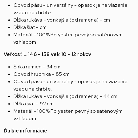
Obvod pásu - univerzálny - opasok je na viazanie
vzadu na chrbte
Dĺžka rukáva - vonkajšia (od ramena) - cm
Dĺžka šiat - cm
Materiál - 100% Polyester, pevný so saténovým
vzhľadom
Veľkosť L 146 - 158 vek 10 - 12 rokov
Šírka ramien - 34 cm
Obvod hrudníka - 85 cm
Obvod pásu - univerzálny - opasok je na viazanie
vzadu na chrbte.
Dĺžka rukáva - vonkajšia (od ramena) - 44 cm
Dĺžka šiat - 92 cm
Materiál - 100% Polyester, pevný so saténovým
vzhľadom
Ďalšie informácie
: