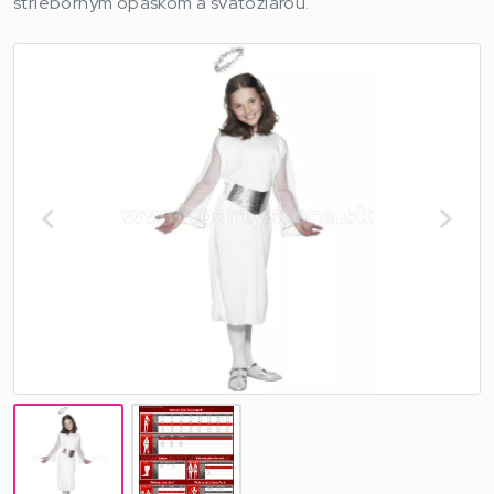
strieborným opaskom a svätožiarou.