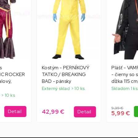
s
Kostým - PERNÍKOVÝ
Plášť - V
IC ROCKER
TATKO / BREAKING
- čierny so 
alový,
BAD - pánsky
dĺžka 115 cm
Externý sklad > 10 ks
Skladom 1 ks
 > 10 ks
9,39 €
42,99 €
Detail
Detail
5,99 €