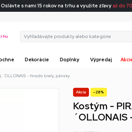
 Oslávte s nami 15 rokov na trhu a využite zľavy
až do 7
trhu
ochne
Dekorácie
Doplnky
Výpredaj
Akci
L´OLLONAIS - hnedo biely, pánsky
Akcia
-28%
Kostým - PI
´OLLONAIS - 