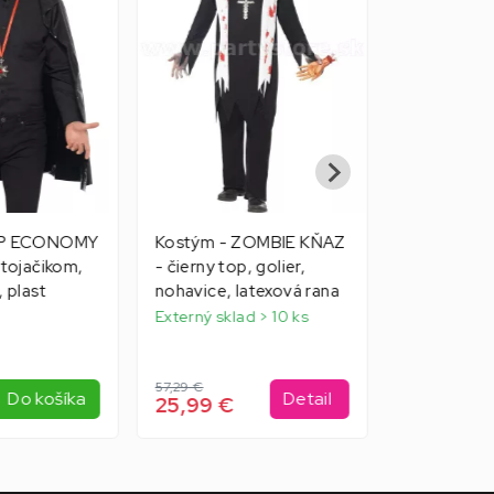
AMP ECONOMY
Kostým - ZOMBIE KŇAZ
Kostým - 
stojačikom,
- čierny top, golier,
SÚPRAVA 
, plast
nohavice, latexová rana
červeno-bi
nohavice
Externý sklad > 10 ks
Externý skla
57,29 €
20,99 €
Do košíka
Detail
25,99 €