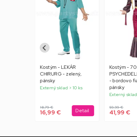
ÍCH -
Kostým - LEKÁR
Kostým - 70
 s
CHIRURG - zelený,
PSYCHEDEL
nsky,
pánsky
- bordovo fi
pánsky
Externý sklad > 10 ks
> 10 ks
Externý sklad
18,79 €
59,99 €
Detail
Detail
16,99 €
41,99 €