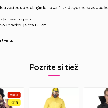
edou vestou s ozdobným lemovaním, krátkych nohavíc pod k
á sťahovacia guma.
vou prackou je cca 123 cm.
ostýmu
.
Pozrite si tiež
Akcia
-31%