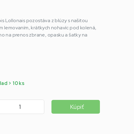
is Lollonais pozostáva z blúzy s našitou
 lemovaním, krátkych nohavíc pod kolená,
o na prenos zbrane, opasku a šatky na
lad > 10 ks
Kúpiť