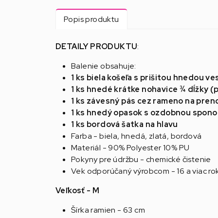
Popis produktu
DETAILY PRODUKTU
:
Balenie obsahuje:
1 ks biela košeľa s prišitou hnedou v
1 ks hnedé krátke nohavice ¾ dĺžky (
1 ks závesný pás cez rameno na pren
1 ks hnedý opasok s ozdobnou spon
1 ks bordová šatka na hlavu
Farba - biela, hnedá, zlatá, bordová
Materiál - 90% Polyester 10% PU
Pokyny pre údržbu - chemické čistenie
Vek odporúčaný výrobcom - 16 a viac ro
Veľkosť - M
Šírka ramien - 63 cm