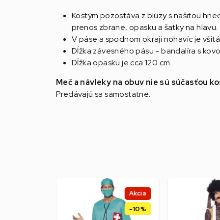
Kostým pozostáva z blúzy s našitou hn
prenos zbrane, opasku a šatky na hlavu.
V páse a spodnom okraji nohavíc je všit
Dĺžka závesného pásu - bandalíra s kovo
Dĺžka opasku je cca 120 cm.
Meč a návleky na obuv nie sú súčasťou k
Predávajú sa samostatne.
Akcia
-10%