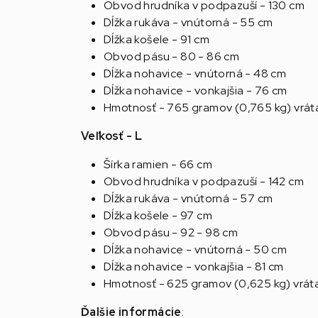
Obvod hrudníka v podpazuší - 130 cm
Dĺžka rukáva - vnútorná - 55 cm
Dĺžka košele - 91 cm
Obvod pásu - 80 - 86 cm
Dĺžka nohavice - vnútorná - 48 cm
Dĺžka nohavice - vonkajšia - 76 cm
Hmotnosť - 765 gramov (0,765 kg) vrát
Veľkosť - L
Šírka ramien - 66 cm
Obvod hrudníka v podpazuší - 142 cm
Dĺžka rukáva - vnútorná - 57 cm
Dĺžka košele - 97 cm
Obvod pásu - 92 - 98 cm
Dĺžka nohavice - vnútorná - 50 cm
Dĺžka nohavice - vonkajšia - 81 cm
Hmotnosť - 625 gramov (0,625 kg) vrát
Ďalšie informácie
: