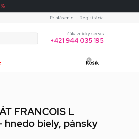
0%
Prihlásenie
Registrácia
Zákaznícky servis
+421 944 035 195
0
e
Košík
RÁT FRANCOIS L
hnedo biely, pánsky