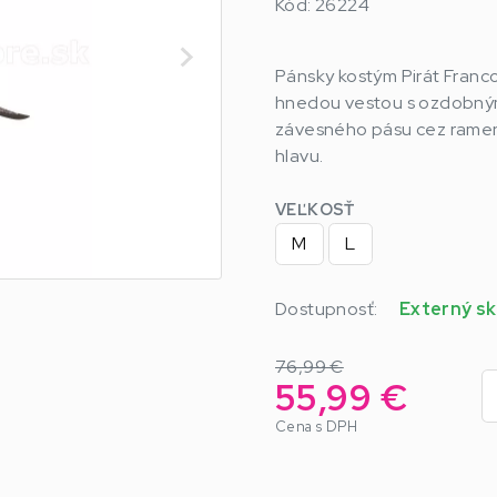
Kód: 26224
Pánsky kostým Pirát Franco
hnedou vestou s ozdobným
závesného pásu cez ramen
hlavu.
VEĽKOSŤ
M
L
Dostupnosť:
Externý sk
76,99 €
55,99 €
Cena s DPH