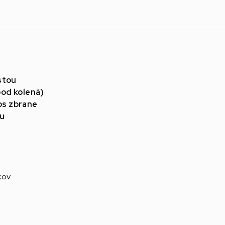
estou
pod kolená)
os zbrane
ou
kov