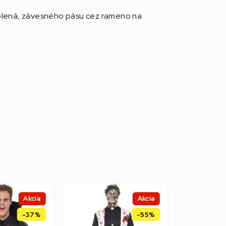
olená, závesného pásu cez rameno na
Akcia
Akcia
-37%
-55%