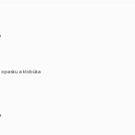
a
, opasku a klobúka
a