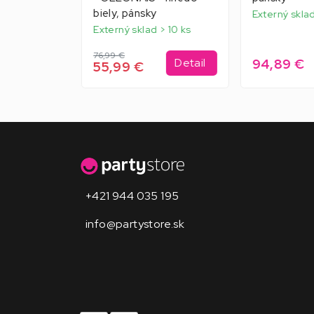
biely, pánsky
Externý sklad
Externý sklad > 10 ks
76,99 €
94,89 €
Detail
Detail
55,99 €
+421 944 035 195
info@partystore.sk