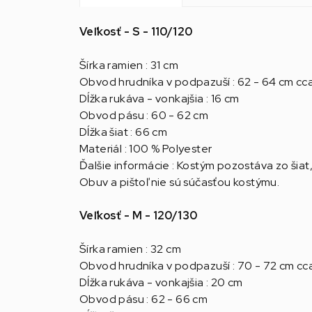
Veľkosť - S - 110/120
Šírka ramien : 31 cm
Obvod hrudníka v podpazuší : 62 - 64 cm cc
Dĺžka rukáva - vonkajšia : 16 cm
Obvod pásu : 60 - 62 cm
Dĺžka šiat : 66 cm
Materiál : 100 % Polyester
Ďalšie informácie : Kostým pozostáva zo šiat
Obuv a pištoľ nie sú súčasťou kostýmu.
Veľkosť - M - 120/130
Šírka ramien : 32 cm
Obvod hrudníka v podpazuší : 70 - 72 cm cc
Dĺžka rukáva - vonkajšia : 20 cm
Obvod pásu : 62 - 66 cm