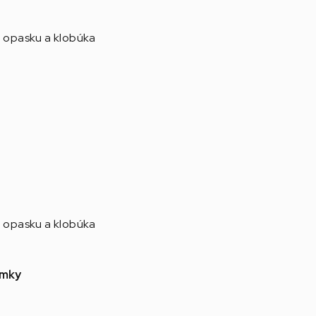
, opasku a klobúka
a
, opasku a klobúka
ámky