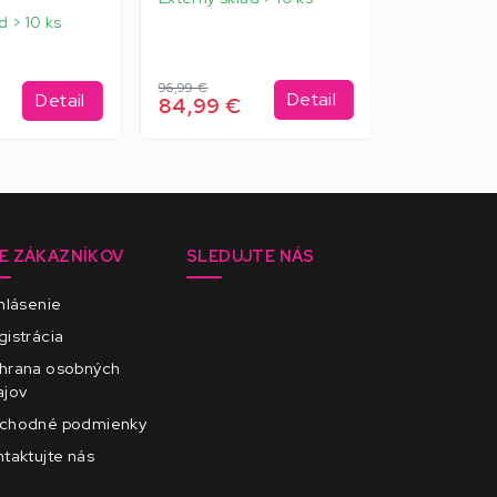
d > 10 ks
Skladom 2 
96,99 €
24,99 €
Detail
Detail
84,99 €
7,99 €
E ZÁKAZNÍKOV
SLEDUJTE NÁS
hlásenie
istrácia
hrana osobných
ajov
chodné podmienky
taktujte nás