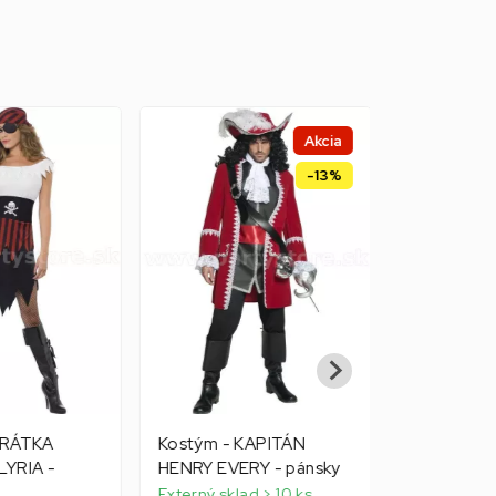
Akcia
-13%
IRÁTKA
Kostým - KAPITÁN
Kostým - 
LYRIA -
HENRY EVERY - pánsky
ADRIE - čer
páskou na 
Externý sklad > 10 ks