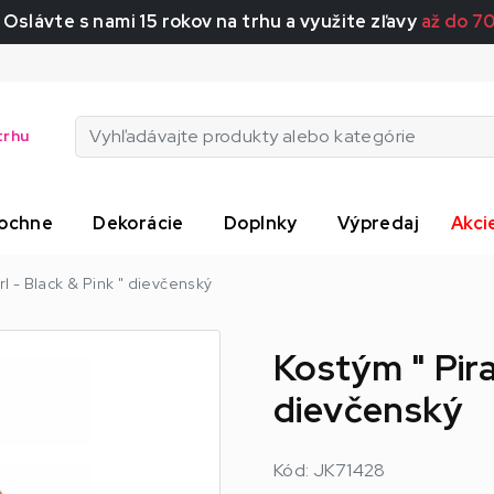
 Oslávte s nami 15 rokov na trhu a využite zľavy
až do 7
trhu
ochne
Dekorácie
Doplnky
Výpredaj
Akci
rl - Black & Pink " dievčenský
Kostým " Pira
dievčenský
Kód: JK71428