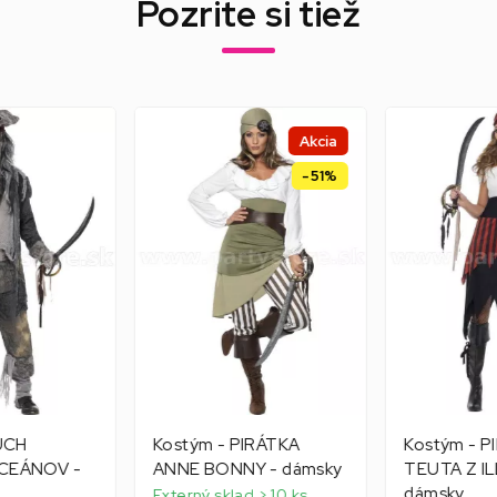
Pozrite si tiež
Akcia
-51%
UCH
Kostým - PIRÁTKA
Kostým - P
CEÁNOV -
ANNE BONNY - dámsky
TEUTA Z IL
dámsky
Externý sklad > 10 ks