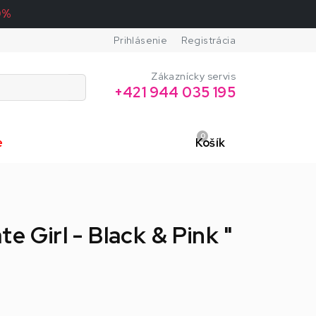
0%
Prihlásenie
Registrácia
Zákaznícky servis
+421 944 035 195
0
e
Košík
te Girl - Black & Pink "