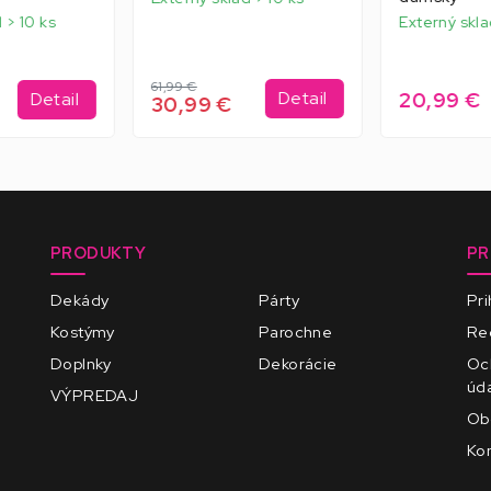
 > 10 ks
Externý skla
61,99 €
20,99 €
Detail
Detail
30,99 €
PRODUKTY
PR
Dekády
Párty
Pri
Kostýmy
Parochne
Reg
Doplnky
Dekorácie
Oc
úd
VÝPREDAJ
Ob
Kon