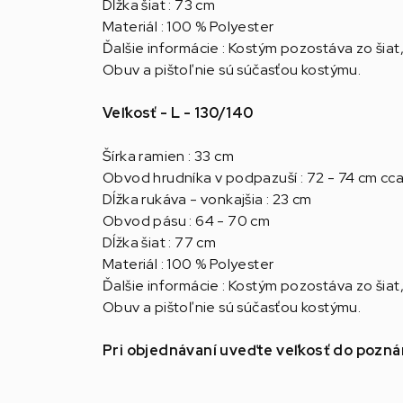
Dĺžka šiat : 73 cm
Materiál : 100 % Polyester
Ďalšie informácie : Kostým pozostáva zo šiat
Obuv a pištoľ nie sú súčasťou kostýmu.
Veľkosť - L - 130/140
Šírka ramien : 33 cm
Obvod hrudníka v podpazuší : 72 - 74 cm cc
Dĺžka rukáva - vonkajšia : 23 cm
Obvod pásu : 64 - 70 cm
Dĺžka šiat : 77 cm
Materiál : 100 % Polyester
Ďalšie informácie : Kostým pozostáva zo šiat
Obuv a pištoľ nie sú súčasťou kostýmu.
Pri objednávaní uveďte veľkosť do pozn