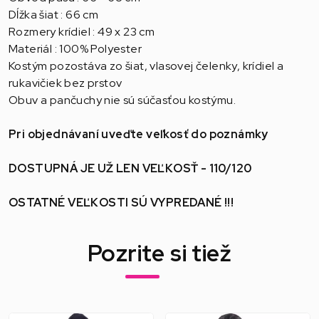
Dĺžka šiat : 66 cm
Rozmery krídiel : 49 x 23 cm
Materiál : 100% Polyester
Kostým pozostáva zo šiat, vlasovej čelenky, krídiel a
rukavičiek bez prstov
Obuv a pančuchy nie sú súčasťou kostýmu.
Pri objednávaní uveďte veľkosť do poznámky
DOSTUPNÁ JE UŽ LEN VEĽKOSŤ - 110/120
OSTATNÉ VEĽKOSTI SÚ VYPREDANÉ !!!
Pozrite si tiež