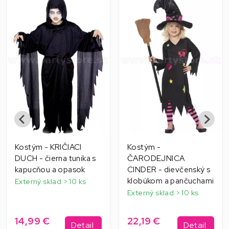
Kostým - KRIČIACI
Kostým -
DUCH - čierna tunika s
ČARODEJNICA
kapucňou a opasok
CINDER - dievčenský s
klobúkom a pančuchami
Externý sklad > 10 ks
Externý sklad > 10 ks
14,99 €
22,19 €
Detail
Detail