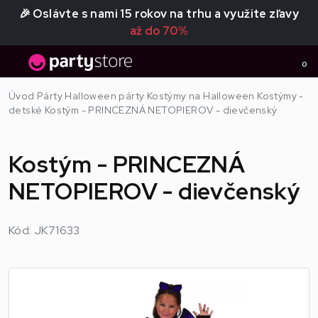
🎉 Oslávte s nami 15 rokov na trhu a využite zľavy
až do 70%
0
Úvod
Párty
Halloween párty
Kostýmy na Halloween
Kostýmy -
detské
Kostým - PRINCEZNÁ NETOPIEROV - dievčenský
Kostým - PRINCEZNÁ
NETOPIEROV - dievčenský
Kód: JK71633