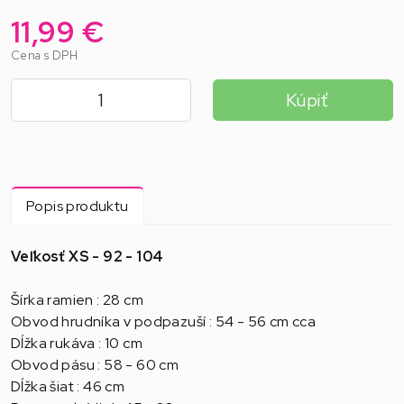
11,99 €
Cena s DPH
Kúpiť
Popis produktu
Veľkosť XS - 92 - 104
Šírka ramien : 28 cm
Obvod hrudníka v podpazuší : 54 - 56 cm cca
Dĺžka rukáva : 10 cm
Obvod pásu : 58 - 60 cm
Dĺžka šiat : 46 cm