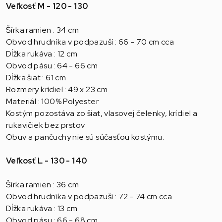
Veľkosť M - 120 - 130
Šírka ramien : 34 cm
Obvod hrudníka v podpazuší : 66 - 70 cm cca
Dĺžka rukáva : 12 cm
Obvod pásu : 64 - 66 cm
Dĺžka šiat : 61 cm
Rozmery krídiel : 49 x 23 cm
Materiál : 100% Polyester
Kostým pozostáva zo šiat, vlasovej čelenky, krídiel a
rukavičiek bez prstov
Obuv a pančuchy nie sú súčasťou kostýmu.
Veľkosť L - 130 - 140
Šírka ramien : 36 cm
Obvod hrudníka v podpazuší : 72 - 74 cm cca
Dĺžka rukáva : 13 cm
Obvod pásu : 66 - 68 cm