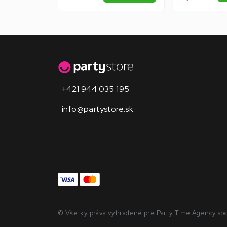
+421 944 035 195
info@partystore.sk
© Všetky práva vyhradené pre Party Time Agency spol. 