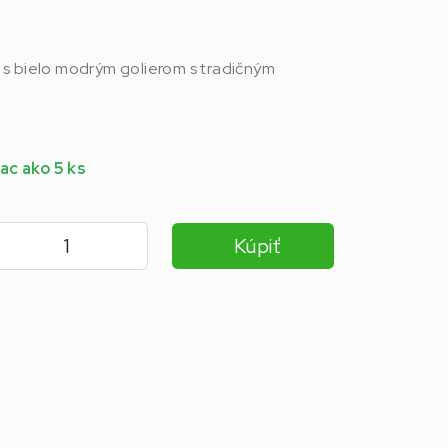
s bielo modrým golierom s tradičným
ac ako 5 ks
Kúpiť