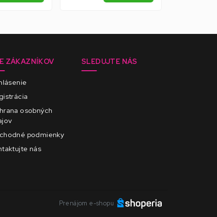
E ZÁKAZNÍKOV
SLEDUJTE NÁS
hlásenie
istrácia
hrana osobných
ajov
chodné podmienky
taktujte nás
Prenájom e-shopu