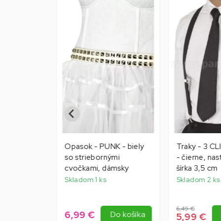
ASSIC
Opasok - PUNK - biely
Traky - 3 C
 - biely,
so striebornými
- čierne, nas
pánsky
cvočkami, dámsky
šírka 3,5 cm
ako 5 ks
Skladom 1 ks
Skladom 2 ks
6,49 €
6,99 €
Do košíka
Do košíka
5,99 €