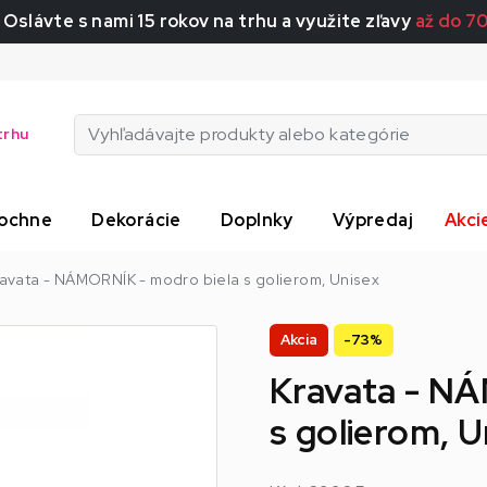
 Oslávte s nami 15 rokov na trhu a využite zľavy
až do 7
trhu
ochne
Dekorácie
Doplnky
Výpredaj
Akci
avata - NÁMORNÍK - modro biela s golierom, Unisex
Akcia
-73%
Kravata - NÁ
s golierom, U