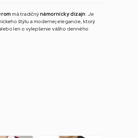
ierom
má tradičný
námornícky dizajn
. Je
ckeho štýlu a modernej elegancie, ktorý
í alebo len o vylepšenie vášho denného