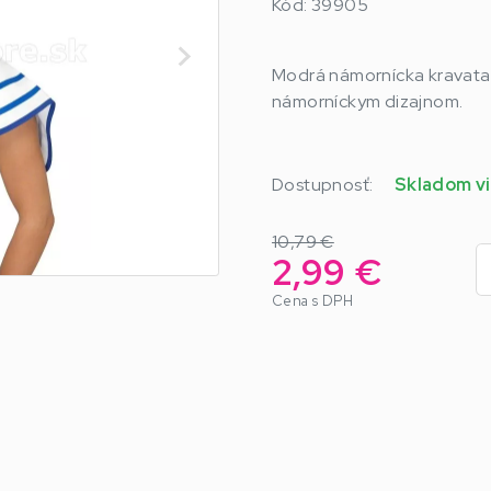
Kód: 39905
Modrá námornícka kravata 
námorníckym dizajnom.
Dostupnosť:
Skladom vi
10,79 €
2,99 €
Cena s DPH