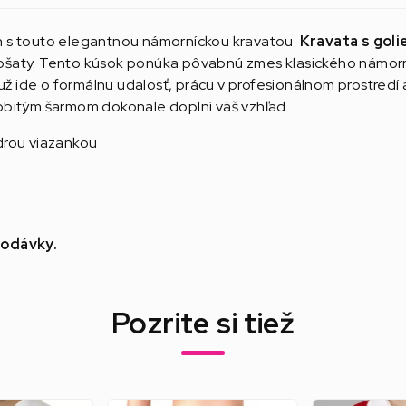
h s touto elegantnou námorníckou kravatou.
Kravata s gol
ošaty. Tento kúsok ponúka pôvabnú zmes klasického námorní
 už ide o formálnu udalosť, prácu v profesionálnom prostred
obitým šarmom dokonale doplní váš vzhľad.
drou viazankou
dodávky.
Pozrite si tiež