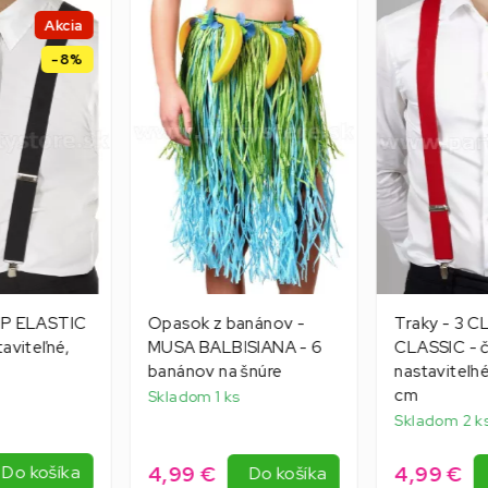
Akcia
-8%
LIP ELASTIC
Opasok z banánov -
Traky - 3 C
taviteľné,
MUSA BALBISIANA - 6
CLASSIC - 
banánov na šnúre
nastaviteľné
cm
Skladom 1 ks
Skladom 2 k
4,99 €
4,99 €
Do košíka
Do košíka