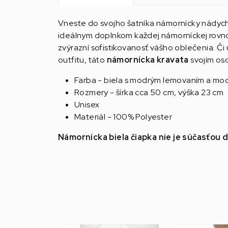
Vneste do svojho šatníka námornícky nádyc
ideálnym doplnkom každej námorníckej rovn
zvýrazní sofistikovanosť vášho oblečenia. Či
outfitu, táto
námornícka kravata
svojím os
Farba - biela s modrým lemovaním a mo
Rozmery - šírka cca 50 cm, výška 23 cm
Unisex
Materiál - 100% Polyester
Námornícka biela čiapka nie je súčasťou 