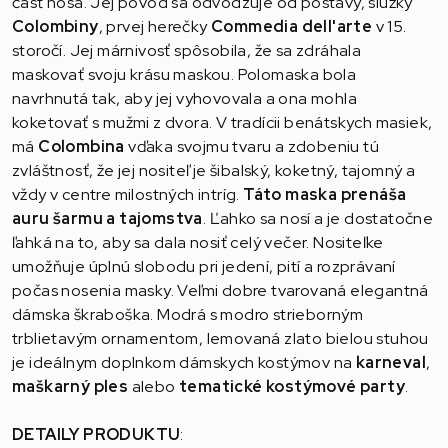
časť nosa. Jej pôvod sa odvodzuje od postavy, slúžky
Colombiny
, prvej herečky
Commedia dell'arte
v 15.
storočí. Jej márnivosť spôsobila, že sa zdráhala
maskovať svoju krásu maskou. Polomaska bola
navrhnutá tak, aby jej vyhovovala a ona mohla
koketovať s mužmi z dvora. V tradícii benátskych masiek,
má
Colombina
vďaka svojmu tvaru a zdobeniu tú
zvláštnosť, že jej nositeľ je šibalský, koketný, tajomný a
vždy v centre milostných intríg.
Táto maska prenáša
auru šarmu a tajomstva
. Ľahko sa nosí a je dostatočne
ľahká na to, aby sa dala nosiť celý večer. Nositeľke
umožňuje úplnú slobodu pri jedení, pití a rozprávaní
počas nosenia masky. Veľmi dobre tvarovaná elegantná
dámska škraboška. Modrá s modro strieborným
trblietavým ornamentom, lemovaná zlato bielou stuhou
je ideálnym doplnkom dámskych kostýmov na
karneval
,
maškarný ples
alebo
tematické kostýmové party
.
DETAILY PRODUKTU
: