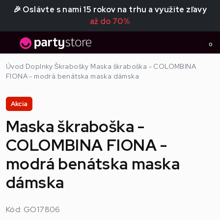
🎉 Oslávte s nami 15 rokov na trhu a využite zľavy
až do 70%
0
Úvod
Doplnky
Škrabošky
Maska škraboška - COLOMBINA
FIONA - modrá benátska maska dámska
Akcia
Maska škraboška -
COLOMBINA FIONA -
modrá benátska maska
dámska
Kód: GO17806