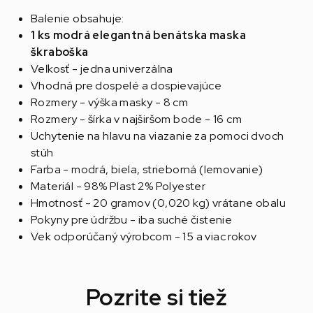
Balenie obsahuje:
1 ks modrá elegantná benátska maska
škraboška
Veľkosť - jedna univerzálna
Vhodná pre dospelé a dospievajúce
Rozmery - výška masky - 8 cm
Rozmery - šírka v najširšom bode - 16 cm
Uchytenie na hlavu na viazanie za pomoci dvoch
stúh
Farba - modrá, biela, strieborná (lemovanie)
Materiál - 98% Plast 2% Polyester
Hmotnosť - 20 gramov (0,020 kg) vrátane obalu
Pokyny pre údržbu - iba suché čistenie
Vek odporúčaný výrobcom - 15 a viac rokov
Pozrite si tiež