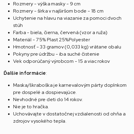
Rozmery - výška masky - 9 cm
Rozmery - šírka v najširšom bode - 18 cm
Uchytenie na hlavu na viazanie za pomoci dvoch
stúh
Farba - biela, čierna, červená (vzor a ruža)
Materiál - 75% Plast 25%Polyester
Hmotnosť - 33 gramov (0,033 kg) vrátane obalu
Pokyny pre údržbu - iba suché čistenie
Vek odporúčaný výrobcom - 15 a viac rokov
Ďalšie informácie
:
Maska/škraboška je karnevalovým párty doplnkom
pre dospelé a dospievajúce.
Nevhodné pre deti do 14 rokov.
Nie je to hračka.
Uchovávajte v dostatočnej vzdialenosti od ohňa a
zdrojov vysokého tepla.