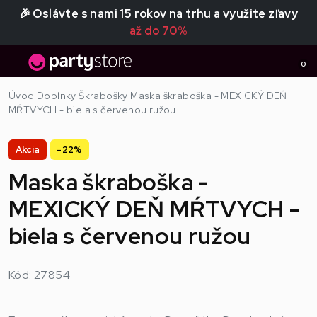
🎉 Oslávte s nami 15 rokov na trhu a využite zľavy
až do 70%
0
Úvod
Doplnky
Škrabošky
Maska škraboška - MEXICKÝ DEŇ
MŔTVYCH - biela s červenou ružou
Akcia
-22%
Maska škraboška -
MEXICKÝ DEŇ MŔTVYCH -
biela s červenou ružou
Kód: 27854