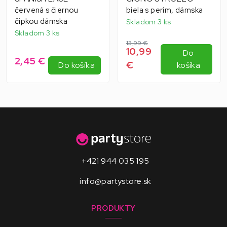
červená s čiernou
biela s perím, dámska
čipkou dámska
Skladom 3 ks
Skladom 3 ks
13,99 €
10,99
Do
2,45 €
€
Do košíka
košíka
+421 944 035 195
info@partystore.sk
PRODUKTY