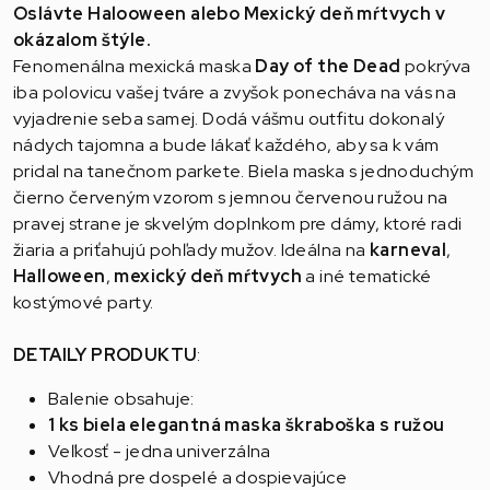
Oslávte Halooween alebo Mexický deň mŕtvych v
okázalom štýle.
Fenomenálna mexická maska ​​
Day of the Dead
pokrýva
iba polovicu vašej tváre a zvyšok ponecháva na vás na
vyjadrenie seba samej. Dodá vášmu outfitu dokonalý
nádych tajomna a bude lákať každého, aby sa k vám
pridal na tanečnom parkete. Biela maska s jednoduchým
čierno červeným vzorom s jemnou červenou ružou na
pravej strane je skvelým doplnkom pre dámy, ktoré radi
žiaria a priťahujú pohľady mužov. Ideálna na
karneval
,
Halloween
,
mexický deň mŕtvych
a iné tematické
kostýmové party.
DETAILY PRODUKTU
:
Balenie obsahuje:
1 ks biela elegantná maska škraboška s ružou
Veľkosť - jedna univerzálna
Vhodná pre dospelé a dospievajúce