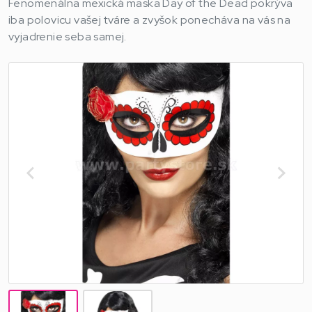
Fenomenálna mexická maska Day of the Dead pokrýva
iba polovicu vašej tváre a zvyšok ponecháva na vás na
vyjadrenie seba samej.