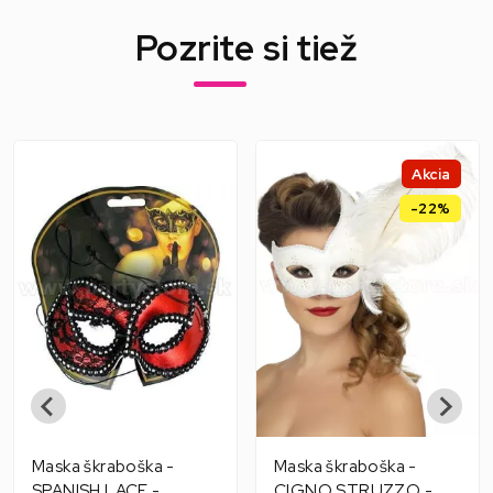
Pozrite si tiež
Akcia
-22%
Maska škraboška -
Maska škraboška -
SPANISH LACE -
CIGNO STRUZZO -