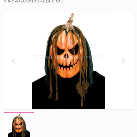
olivovozelenou kapucňou.