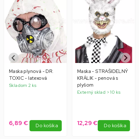
Maska plynová - DR.
Maska - STRAŠIDELNÝ
TOXIC - latexová
KRÁLIK - penová s
plyšom
Skladom 2 ks
Externý sklad > 10 ks
6,89 €
12,29 €
Do košíka
Do košíka