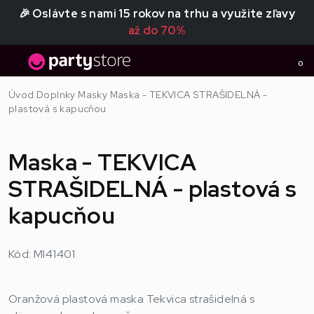
🎉 Oslávte s nami 15 rokov na trhu a využite zľavy
až do 70%
0
Úvod
Doplnky
Masky
Maska - TEKVICA STRAŠIDELNÁ -
plastová s kapucňou
Maska - TEKVICA
STRAŠIDELNÁ - plastová s
kapucňou
Kód: MI41401
Oranžová plastová maska Tekvica strašidelná s