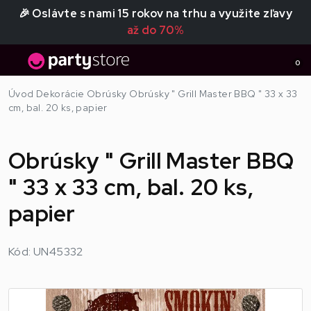
🎉 Oslávte s nami 15 rokov na trhu a využite zľavy
až do 70%
0
Úvod
Dekorácie
Obrúsky
Obrúsky " Grill Master BBQ " 33 x 33
cm, bal. 20 ks, papier
Obrúsky " Grill Master BBQ
" 33 x 33 cm, bal. 20 ks,
papier
Kód: UN45332