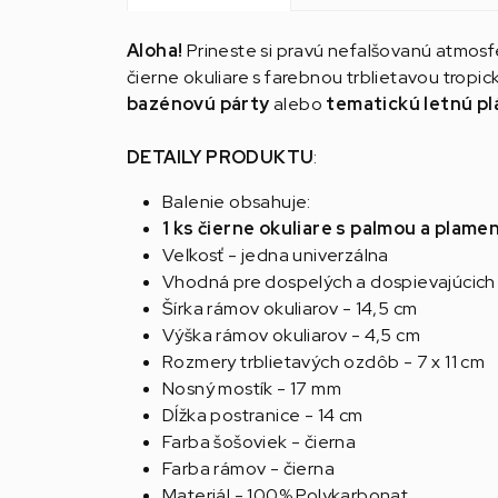
Aloha!
Prineste si pravú nefalšovanú atmosfé
čierne okuliare s farebnou trblietavou trop
bazénovú párty
alebo
tematickú letnú pl
DETAILY PRODUKTU
:
Balenie obsahuje:
1 ks čierne okuliare s palmou a plam
Veľkosť - jedna univerzálna
Vhodná pre dospelých a dospievajúcich
Šírka rámov okuliarov - 14,5 cm
Výška rámov okuliarov - 4,5 cm
Rozmery trblietavých ozdôb - 7 x 11 cm
Nosný mostík - 17 mm
Dĺžka postranice - 14 cm
Farba šošoviek - čierna
Farba rámov - čierna
Materiál - 100% Polykarbonat