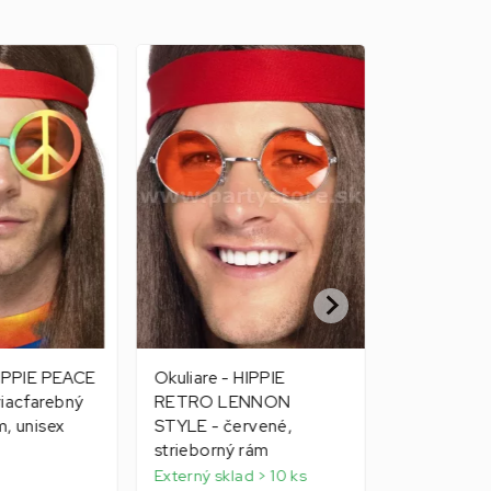
HIPPIE PEACE
Okuliare - HIPPIE
Okuliare n
iacfarebný
RETRO LENNON
60 - modré,
m, unisex
STYLE - červené,
plast
strieborný rám
Skladom 1 k
Externý sklad > 10 ks