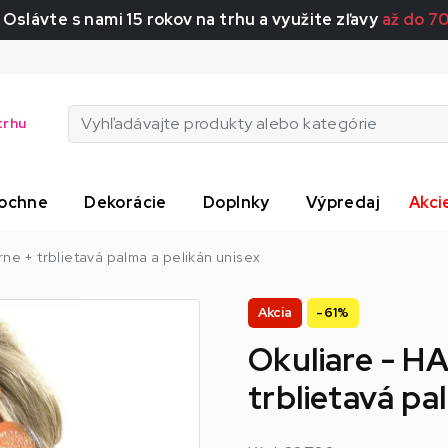
 Oslávte s nami 15 rokov na trhu a využite zľavy
až do 7
trhu
ochne
Dekorácie
Doplnky
Výpredaj
Akci
rne + trblietavá palma a pelikán unisex
Akcia
-61%
Okuliare - H
trblietavá pa