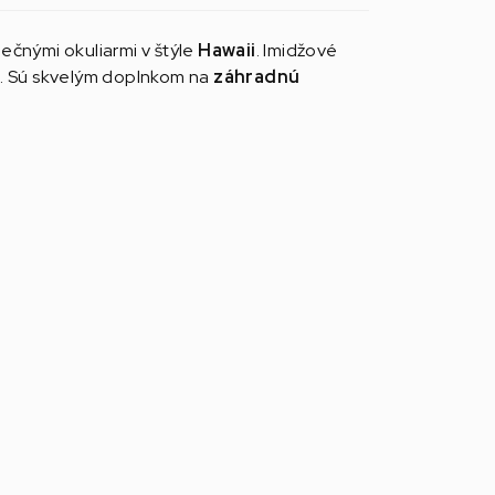
ečnými okuliarmi v štýle
Hawaii
. Imidžové
ej. Sú skvelým doplnkom na
záhradnú