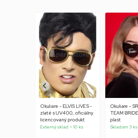
Akcia
-43%
PPIE
Okuliare - ELVIS LIVES -
Okuliare - S
NON
zlaté s UV400, oficiálny
TEAM BRIDE 
fialové,
licencovaný produkt
plast
Externý sklad > 10 ks
Skladom 3 ks
ako 5 ks