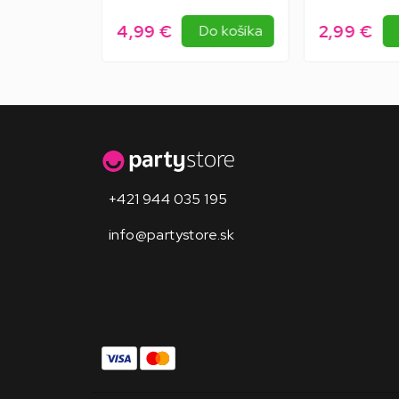
4,99 €
2,99 €
Do košíka
Do košíka
+421 944 035 195
info@partystore.sk