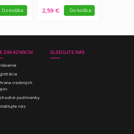
2,59 €
2,45 €
Do košíka
Do košíka
E ZÁKAZNÍKOV
SLEDUJTE NÁS
hlásenie
istrácia
hrana osobných
ajov
chodné podmienky
taktujte nás