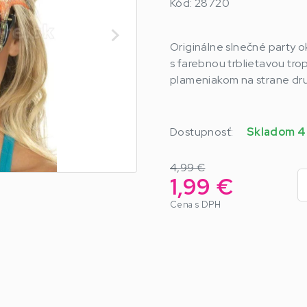
Kód: 28720
Originálne slnečné party 
s farebnou trblietavou tro
plameniakom na strane dru
Dostupnosť:
Skladom 4
4,99 €
1,99 €
Cena s DPH