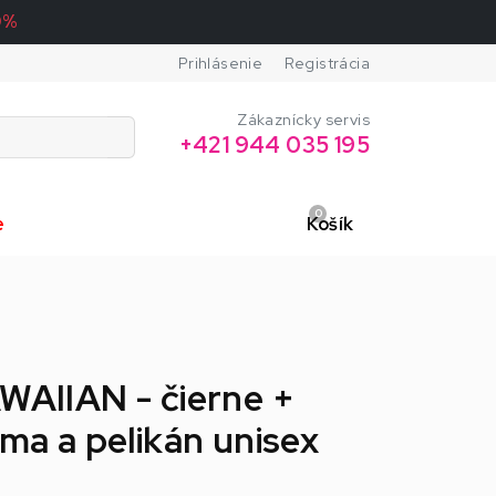
0%
Prihlásenie
Registrácia
Zákaznícky servis
+421 944 035 195
0
e
Košík
AWAIIAN - čierne +
lma a pelikán unisex