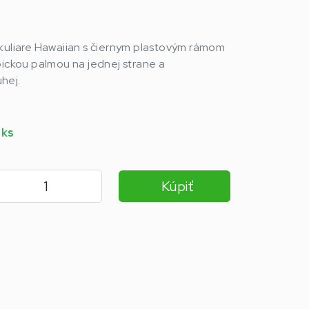
okuliare Hawaiian s čiernym plastovým rámom
pickou palmou na jednej strane a
hej.
 ks
Kúpiť