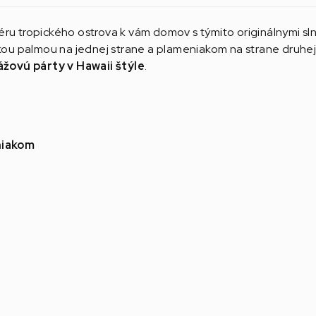
ru tropického ostrova k vám domov s týmito originálnymi sln
ickou palmou na jednej strane a plameniakom na strane druh
ážovú párty v Hawaii štýle
.
eniakom