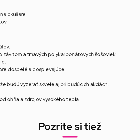
 na okuliare
kov
álov.
o závitom a tmavých polykarbonátovych šošoviek.
ie.
 pre dospelé a dospievajúce.
, že budú vyzerať skvele aj pri budúcich akciách.
 od ohňa a zdrojov vysokého tepla.
Pozrite si tiež