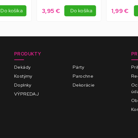
3,95 €
1,99 €
Do košíka
Do košíka
PRODUKTY
PR
Dekády
Párty
Pri
Kostýmy
Parochne
Reg
Doplnky
Dekorácie
Oc
úd
VÝPREDAJ
Ob
Kon