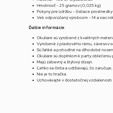
Hmotnosť - 25 gramov (0,025 kg)
Pokyny pre údržbu - čistiace prostriedky
Vek odporúčaný výrobcom - 14 a viac ro
Ďalšie informácie
:
Okuliare sú vyrobené z kvalitných materi
Vyrobené z plastového rámu, závesov s
Sú ľahké a pohodlné na dlhodobé nosen
Okuliare sú doplnkom k party oblečeniu
Majú zábavný a štýlový dizajn.
Ľahko sa čistia a udržiavajú, čo zaručuje
Nie je to hračka.
Uchovávajte v dostatočnej vzdialenosti