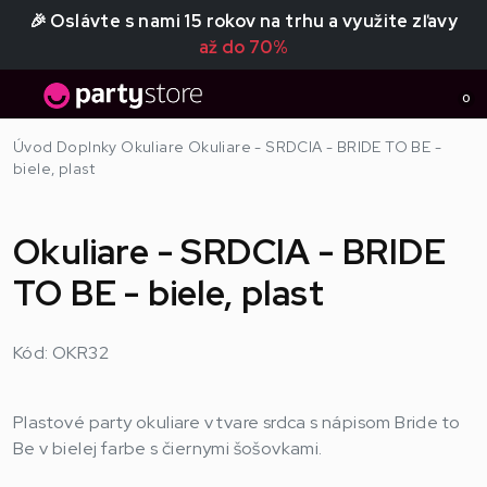
🎉 Oslávte s nami 15 rokov na trhu a využite zľavy
až do 70%
0
Úvod
Doplnky
Okuliare
Okuliare - SRDCIA - BRIDE TO BE -
biele, plast
Okuliare - SRDCIA - BRIDE
TO BE - biele, plast
Kód: OKR32
Plastové party okuliare v tvare srdca s nápisom Bride to
Be v bielej farbe s čiernymi šošovkami.