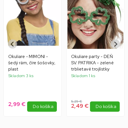
Okuliare - MIMONI -
Okuliare party - DEŇ
šedý rám, číre šošovky,
SV. PATRIKA - zelené
plast
trblietavé trojlístky
Skladom 3 ks
Skladom 1 ks
5,29 €
2,99 €
2,49 €
Do košíka
Do košíka