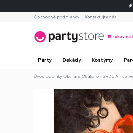
🎉
Obchodné podmienky
Kontaktujte nás
15 rokov na 
Párty
Dekády
Kostýmy
Par
Úvod
Doplnky
Okuliare
Okuliare - SRDCIA - červ