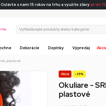
 Oslávte s nami 15 rokov na trhu a využite zľavy
až do 7
trhu
ochne
Dekorácie
Doplnky
Výpredaj
Akci
ené, plastové
Akcia
-29%
Okuliare - S
plastové