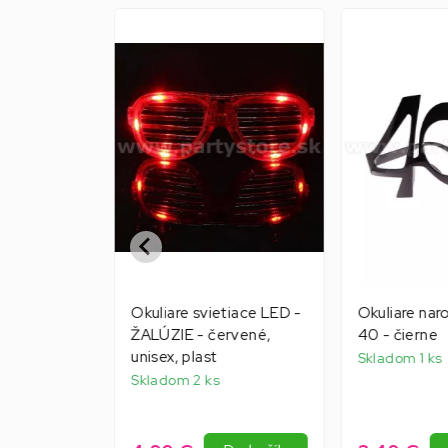
Akcia
-51%
MILEY RAVE
Okuliare svietiace LED -
Okuliare nar
na licencia,
ŽALÚZIE - červené,
40 - čierne
unisex, plast
Skladom 1 ks
Skladom 2 ks