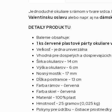
Jednoduché okuliare s rámom v tvare srdca. 
Valentínsku oslavu
alebo napr. aj na
dámsk
DETAILY PRODUKTU
:
Balenie obsahuje:
1 ks červené plastové párty okuliare 
Veľkosť - jedna univerzálna
Vhodná pre dospelých a dospievajúcich
Šírka okuliarov - 14 cm
Výška okuliarov - 6 cm
Nosný mostík - 17 mm
Dĺžka postranice - 13 cm
Farba rámov - červená
Farba skiel - červená
Materiál - 100% plast
Hmotnosť - 25 gramov (0,025 kg)
Pokyny pre údržbu - čistiace prostriedky