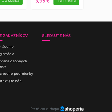
3,95 €
1,99 €
Do košíka
Do košíka
E ZÁKAZNÍKOV
SLEDUJTE NÁS
hlásenie
istrácia
hrana osobných
ajov
chodné podmienky
taktujte nás
Prenájom e-shopu