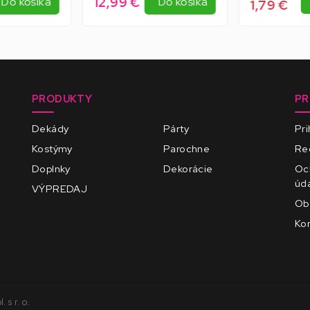
12,99 €
Do košíka
Do košíka
1,79 €
PRODUKTY
PR
Dekády
Párty
Pri
Kostýmy
Parochne
Reg
Doplnky
Dekorácie
Oc
úd
VÝPREDAJ
Ob
Kon
s r. o.