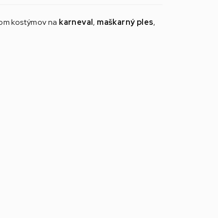
nkom kostýmov na
karneval
,
maškarný ples
,