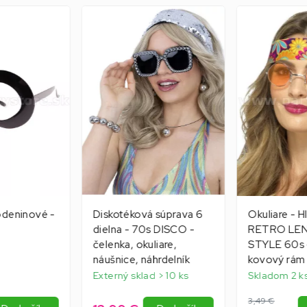
odeninové -
Diskotéková súprava 6
Okuliare - H
dielna - 70s DISCO -
RETRO LE
čelenka, okuliare,
STYLE 60s 
náušnice, náhrdelník
kovový rám
Externý sklad > 10 ks
Skladom 2 k
3,49 €