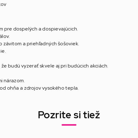
kov
m pre dospelých a dospievajúcich.
álov.
 závitom a priehľadných šošoviek.
ie.
, že budú vyzerať skvele aj pri budúcich akciách.
ni nárazom.
 od ohňa a zdrojov vysokého tepla.
Pozrite si tiež