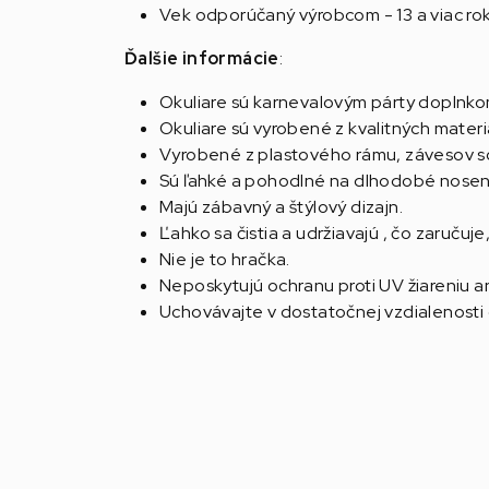
Vek odporúčaný výrobcom - 13 a viac ro
Ďalšie informácie
:
Okuliare sú karnevalovým párty doplnko
Okuliare sú vyrobené z kvalitných materi
Vyrobené z plastového rámu, závesov so
Sú ľahké a pohodlné na dlhodobé nosen
Majú zábavný a štýlový dizajn.
Ľahko sa čistia a udržiavajú , čo zaručuje
Nie je to hračka.
Neposkytujú ochranu proti UV žiareniu a
Uchovávajte v dostatočnej vzdialenosti