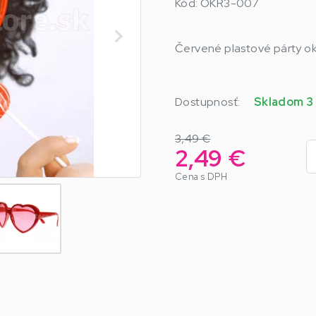
Kód: OKR3-007
Červené plastové párty oku
Dostupnosť:
Skladom 3
3,49 €
2,49 €
Cena s DPH