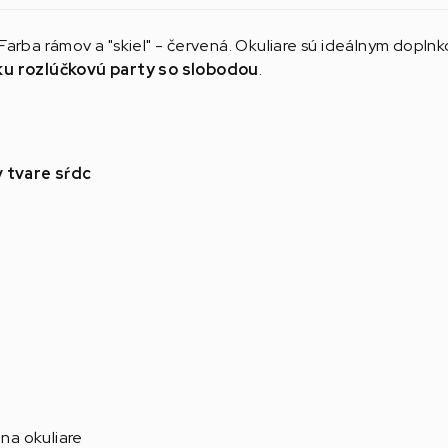
Farba rámov a "skiel" - červená. Okuliare sú ideálnym dopl
u rozlúčkovú party so slobodou
.
v tvare sŕdc
 na okuliare