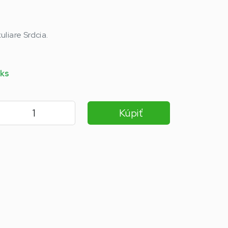
liare Srdcia.
 ks
Kúpiť