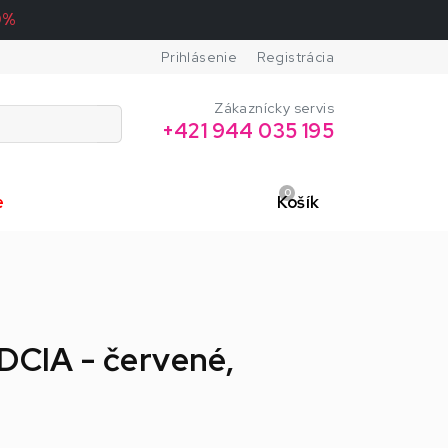
0%
Prihlásenie
Registrácia
Zákaznícky servis
+421 944 035 195
0
e
Košík
RDCIA - červené,