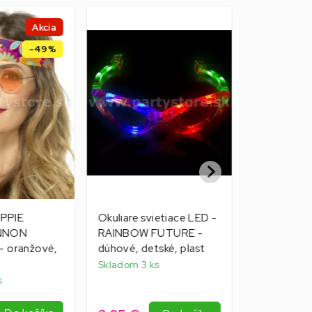
Akcia
-49%
IPPIE
Okuliare svietiace LED -
Okuliare -
NNON
RAINBOW FUTURE -
SYMBOL - v
- oranžové,
dúhové, detské, plast
plastový rá
Skladom 3 ks
Skladom 1 k
s